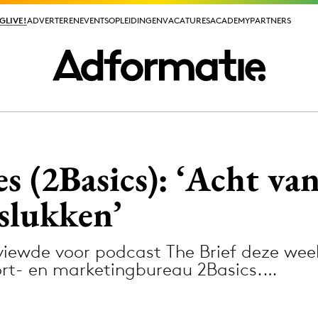
GLIVE!
GLIVE!
ADVERTEREN
ADVERTEREN
EVENTS
EVENTS
OPLEIDINGEN
OPLEIDINGEN
VACATURES
VACATURES
ACADEMY
ACADEMY
PARTNERS
PARTNERS
ieuws app
(2Basics): ‘Acht van 
slukken’
viewde voor podcast The Brief deze w
Media
ort- en marketingbureau 2Basics.…
ormation
Merkstrategie
PR