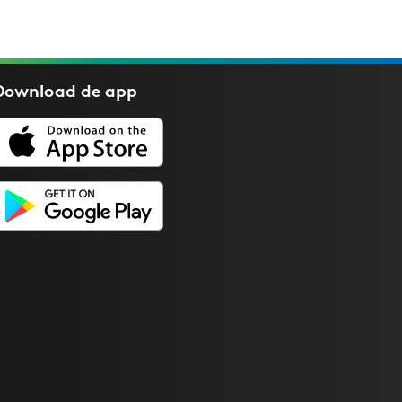
Download de
app