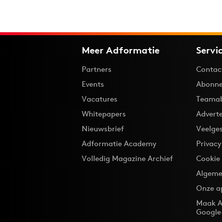
Meer Adformatie
Servi
Partners
Contac
Events
Abonne
Vacatures
Teama
Whitepapers
Advert
Nieuwsbrief
Veelge
Adformatie Academy
Privac
Volledig Magazine Archief
Cookie
Algeme
Onze a
Maak A
Google