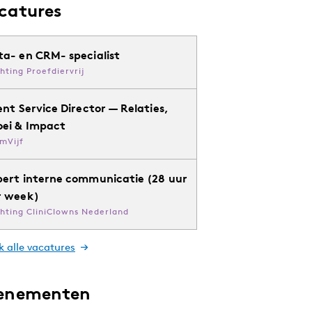
catures
ta- en CRM- specialist
chting Proefdiervrij
ent Service Director — Relaties,
oei & Impact
mVijf
pert interne communicatie (28 uur
r week)
chting CliniClowns Nederland
k alle vacatures
enementen