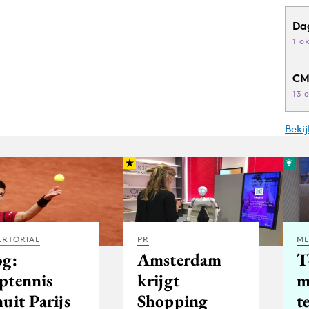
Da
1 o
CM
13 
Beki
ERTORIAL
PR
ME
og:
Amsterdam
T
ptennis
krijgt
m
uit Parijs
Shopping
t