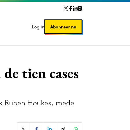
Log in
Log in
Abonneer nu
Abonneer nu
de tien cases
eek Ruben Houkes, mede