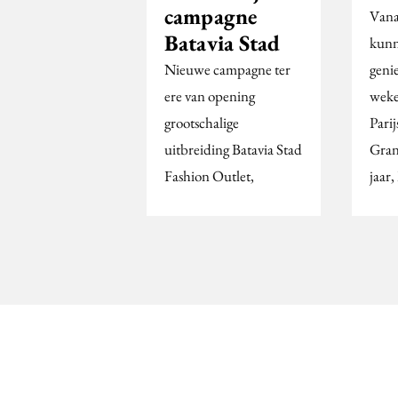
campagne
Vana
Batavia Stad
kunn
Nieuwe campagne ter
geni
ere van opening
weke
grootschalige
Parij
uitbreiding Batavia Stad
Gran
Fashion Outlet,
jaar