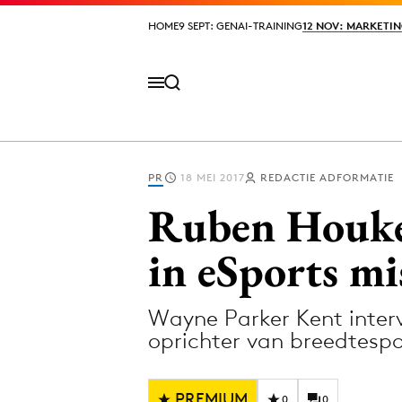
HOME
HOME
9 SEPT: GENAI-TRAINING
9 SEPT: GENAI-TRAINING
12 NOV: MARKETIN
12 NOV: MARKETIN
PR
18 MEI 2017
REDACTIE ADFORMATIE
Volg het laatste nieuws via de Adformatie N
Ruben Houkes 
in eSports mi
Topics
Wayne Parker Kent inter
Artificial Intelligence
Design
oprichter van breedtesp
Bureaus
Digital transf
Campagnes
Diversiteit
PREMIUM
0
0