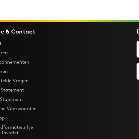
ce & Contact
t
ren
bonnementen
eren
stelde Vragen
y Statement
 Statement
ne Voorwaarden
pp
dformatie.nl je
-favoriet