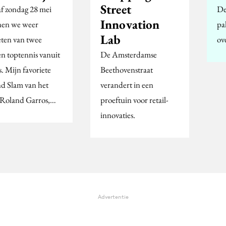
Street
f zondag 28 mei
De
Innovation
en we weer
pa
Lab
eten van twee
ov
n toptennis vanuit
De Amsterdamse
s. Mijn favoriete
Beethovenstraat
d Slam van het
verandert in een
, Roland Garros,…
proeftuin voor retail-
innovaties.
Advertentie