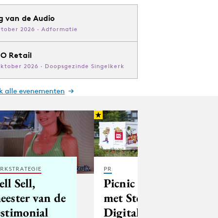
g van de Audio
ktober 2026 · Adformatie
O Retail
oktober 2026 · Doopsgezinde Singelkerk
jk alle evenementen
RKSTRATEGIE
PR
ell Sell,
Picnic gaat
eester van de
met Storm
estimonial
Digital in zee