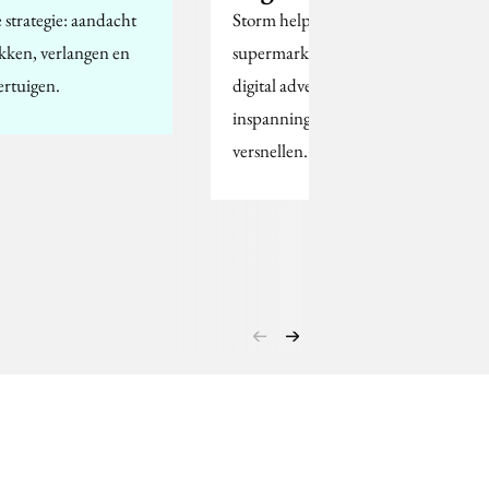
 strategie: aandacht
Storm helpt online
kken, verlangen en
supermarkt om de
ertuigen.
digital advertisement
inspanningen te
versnellen.