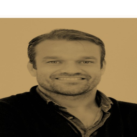
Programmatic
ering
Purpose Marketing
keting
Reputatie & crisis
nicatie