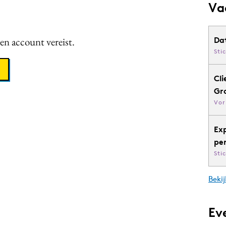
Va
een account vereist.
Da
Sti
Cli
Gr
Vor
Ex
pe
Sti
Bekij
Ev