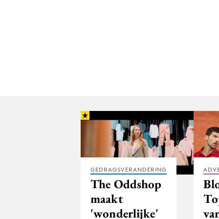
GEDRAGSVERANDERING
ADV
The Oddshop
Bl
maakt
To
'wonderlijke'
van