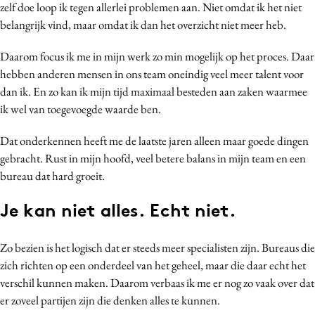
zelf doe loop ik tegen allerlei problemen aan. Niet omdat ik het niet
Media
belangrijk vind, maar omdat ik dan het overzicht niet meer heb.
Merkstrategie
Daarom focus ik me in mijn werk zo min mogelijk op het proces. Daar
PR
hebben anderen mensen in ons team oneindig veel meer talent voor
Programmatic
dan ik. En zo kan ik mijn tijd maximaal besteden aan zaken waarmee
Purpose Marketing
ik wel van toegevoegde waarde ben.
Reputatie & crisis
Dat onderkennen heeft me de laatste jaren alleen maar goede dingen
gebracht. Rust in mijn hoofd, veel betere balans in mijn team en een
bureau dat hard groeit.
Je kan niet alles. Echt niet.
Zo bezien is het logisch dat er steeds meer specialisten zijn. Bureaus die
zich richten op een onderdeel van het geheel, maar die daar echt het
verschil kunnen maken. Daarom verbaas ik me er nog zo vaak over dat
er zoveel partijen zijn die denken alles te kunnen.