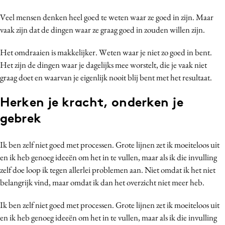
Bureaus
Veel mensen denken heel goed te weten waar ze goed in zijn. Maar
Campagnes
vaak zijn dat de dingen waar ze graag goed in zouden willen zijn.
Carriere
Het omdraaien is makkelijker. Weten waar je niet zo goed in bent.
Contentmarketing
Het zijn de dingen waar je dagelijks mee worstelt, die je vaak niet
Craft
graag doet en waarvan je eigenlijk nooit blij bent met het resultaat.
Customer Experience
Herken je kracht, onderken je
Data & Insights
gebrek
Design
Digital transformation
Ik ben zelf niet goed met processen. Grote lijnen zet ik moeiteloos uit
Diversiteit
en ik heb genoeg ideeën om het in te vullen, maar als ik die invulling
Effectiviteit
zelf doe loop ik tegen allerlei problemen aan. Niet omdat ik het niet
Gedragsverandering
belangrijk vind, maar omdat ik dan het overzicht niet meer heb.
Influencer marketing
Ik ben zelf niet goed met processen. Grote lijnen zet ik moeiteloos uit
Interne communicatie
en ik heb genoeg ideeën om het in te vullen, maar als ik die invulling
Martech