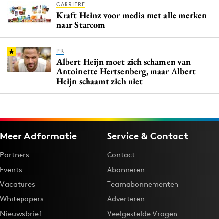
CARRIERE
Kraft Heinz voor media met alle merken
naar Starcom
PR
Albert Heijn moet zich schamen van
Antoinette Hertsenberg, maar Albert
Heijn schaamt zich niet
Meer Adformatie
Service & Contact
Partners
Contact
Events
Abonneren
Vacatures
Teamabonnementen
Whitepapers
Adverteren
Nieuwsbrief
Veelgestelde Vragen