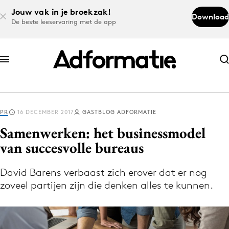
Jouw vak in je broekzak!
Download
De beste leeservaring met de app
Abonneer nu
Abonneer nu
PR
16 DECEMBER 2017
GASTBLOG ADFORMATIE
Log in
Samenwerken: het businessmodel
van succesvolle bureaus
Download de app
Volg het laatste nieuws via de Adformatie
David Barens verbaast zich erover dat er nog
zoveel partijen zijn die denken alles te kunnen.
Nieuws app