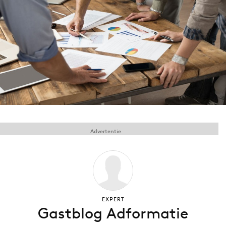
Menu
Home
9 sept: GenAI-training
12 nov: MarketingLive!
Adverteren
Events
Advertentie
Opleidingen
Vacatures
Academy
Partners
Topics
EXPERT
Gastblog Adformatie
Artificial Intelligence