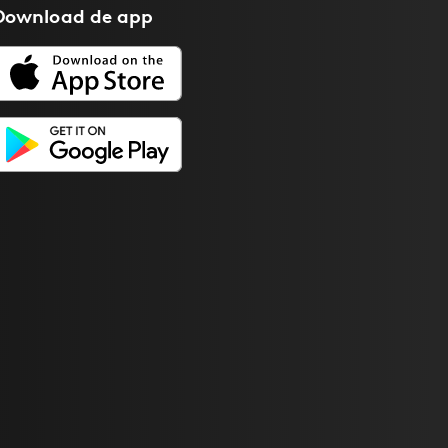
Download de
app