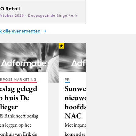
O Retail
oktober 2026 · Doopsgezinde Singelkerk
jk alle evenementen
RPOSE MARKETING
PR
eslag gelegd
Sunweb
p huis De
nieuwe
lieger
hoofdsponsor
NAC
S Bank heeft beslag
ten leggen op het
Met ingang van het
onhuis van Erik de
komend seizoen is