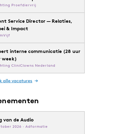
chting Proefdiervrij
ent Service Director — Relaties,
oei & Impact
mVijf
pert interne communicatie (28 uur
r week)
chting CliniClowns Nederland
k alle vacatures
enementen
g van de Audio
ktober 2026 · Adformatie