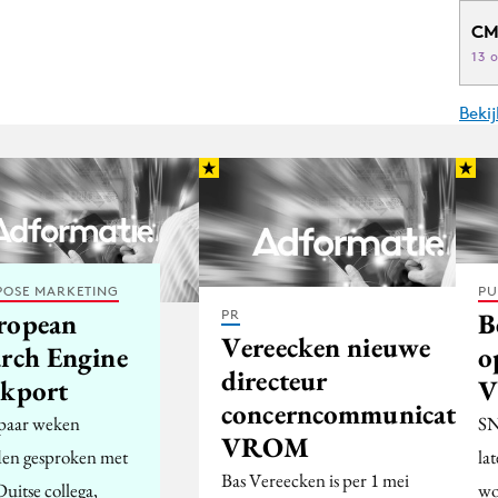
CM
13 
Beki
POSE MARKETING
PU
ropean
B
PR
Vereecken nieuwe
arch Engine
o
directeur
ekport
V
concerncommunicatie
paar weken
SN
VROM
den gesproken met
la
Bas Vereecken is per 1 mei
uitse collega,
wo