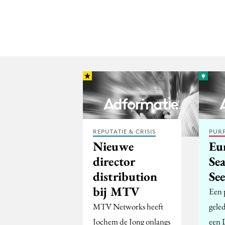
REPUTATIE & CRISIS
PUR
Nieuwe
Eu
director
Se
distribution
Se
bij MTV
Een 
MTV Networks heeft
gele
Jochem de Jong onlangs
een D