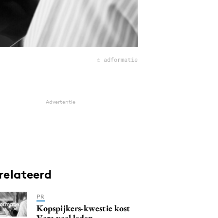
© adformatie
Advertentie
relateerd
PR
Kopspijkers-kwestie kost
Vara veel leden