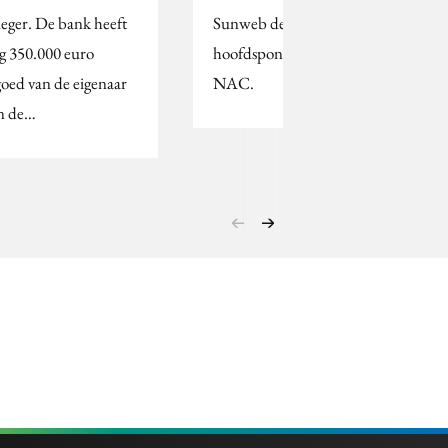
ieger. De bank heeft
Sunweb de nieuwe
g 350.000 euro
hoofdsponsor van
goed van de eigenaar
NAC.
n de…