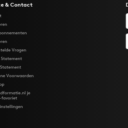
ce & Contact
t
ren
bonnementen
eren
stelde Vragen
y Statement
 Statement
ne Voorwaarden
pp
dformatie.nl je
-favoriet
instellingen