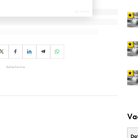
Advertentie
Va
Da