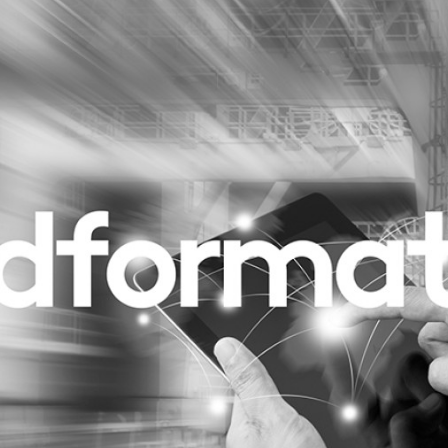
Programmatic
ering
Purpose Marketing
keting
Reputatie & crisis
nicatie