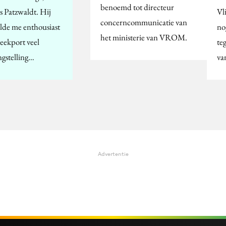
benoemd tot directeur
s Patzwaldt. Hij
Vl
concerncommunicatie van
elde me enthousiast
no
het ministerie van VROM.
Seekport veel
te
ngstelling…
va
Advertentie