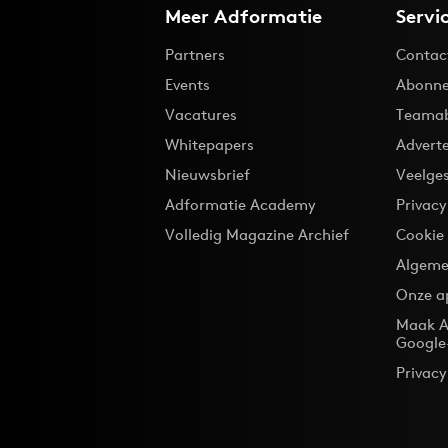
Meer Adformatie
Servi
Partners
Contac
Events
Abonne
Vacatures
Teama
Whitepapers
Advert
Nieuwsbrief
Veelge
Adformatie Academy
Privac
Volledig Magazine Archief
Cookie
Algeme
Onze a
Maak A
Google
Privacy