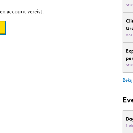
Sti
een account vereist.
Cli
Gr
Vor
Ex
pe
Sti
Bekij
Ev
Da
1 o