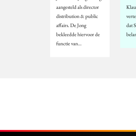
aangesteld als director
Klau
distribution & public
vert
affairs. De Jong
dat 
bekleedde hiervoor de
bela
functie van…