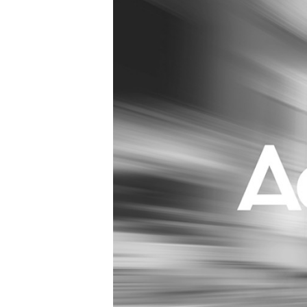
Carriere
Effectiviteit
Contentmarketing
Gedragsverand
Craft
Influencer mar
Customer Experience
Interne commu
Data & Insights
Martech