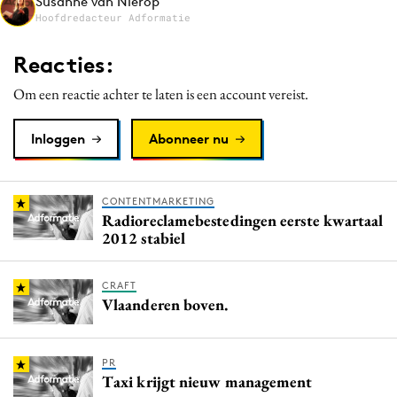
Susanne van Nierop
Media
Hoofdredacteur Adformatie
Merkstrategie
Reacties:
PR
Om een reactie achter te laten is een account vereist.
Programmatic
Purpose Marketing
Inloggen
Abonneer nu
Reputatie & crisis
CONTENTMARKETING
Radioreclamebestedingen eerste kwartaal
2012 stabiel
CRAFT
Vlaanderen boven.
PR
Taxi krijgt nieuw management