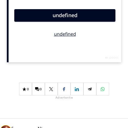
Bureaus
Campagnes
Carriere
Contentmarketing
Craft
Customer Experience
Data & Insights
Design
Digital transformation
Diversiteit
0
0
Effectiviteit
Advertentie
Gedragsverandering
Influencer marketing
Interne communicatie
Martech