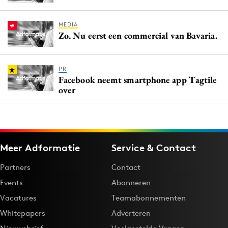
MEDIA
Zo. Nu eerst een commercial van Bavaria.
PR
Facebook neemt smartphone app Tagtile
over
Meer Adformatie
Service & Contact
Partners
Contact
Events
Abonneren
Vacatures
Teamabonnementen
Whitepapers
Adverteren