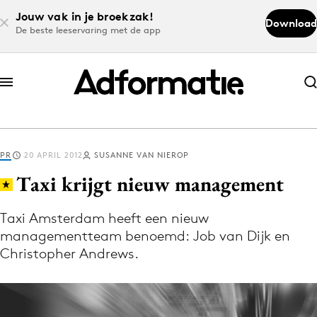
Jouw vak in je broekzak!
Download
De beste leeservaring met de app
Abonneer nu
Abonneer nu
PR
20 APRIL 2012
SUSANNE VAN NIEROP
Log in
Taxi krijgt nieuw management
Taxi Amsterdam heeft een nieuw
Download de app
managementteam benoemd: Job van Dijk en
Volg het laatste nieuws via de Adformatie
Christopher Andrews.
Nieuws app