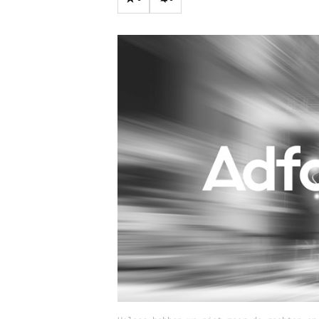
Carriere
Effectiviteit
Contentmarketing
Gedragsverand
Craft
Influencer mar
Customer Experience
Interne commu
Data & Insights
Martech