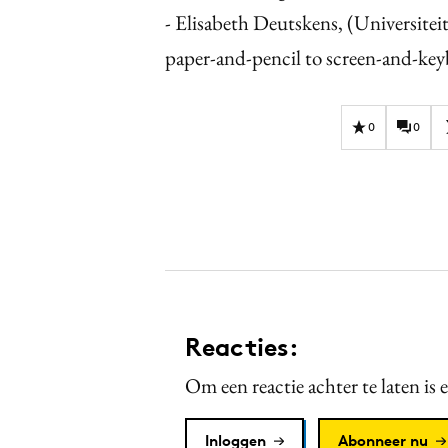
- Elisabeth Deutskens, (Universitei
paper-and-pencil to screen-and-ke
0
0
Reacties:
Om een reactie achter te laten is 
Inloggen
Abonneer nu