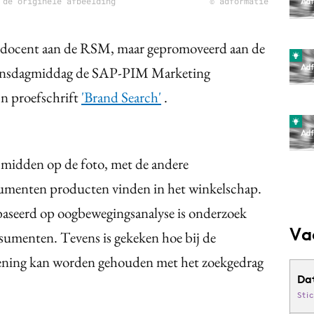
 de originele afbeelding
© adformatie
s docent aan de RSM, maar gepromoveerd aan de
woensdagmiddag de SAP-PIM Marketing
n proefschrift
'Brand Search'
.
(midden op de foto, met de andere
umenten producten vinden in het winkelschap.
baseerd op oogbewegingsanalyse is onderzoek
Va
sumenten. Tevens is gekeken hoe bij de
ening kan worden gehouden met het zoekgedrag
Da
Sti