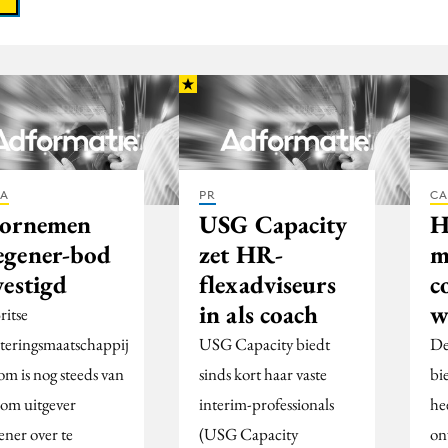
IA
PR
CA
ornemen
USG Capacity
H
gener-bod
zet HR-
m
vestigd
flexadviseurs
c
in als coach
w
ritse
steringsmaatschappij
USG Capacity biedt
De
m is nog steeds van
sinds kort haar vaste
bi
 om uitgever
interim-professionals
he
ner over te
(USG Capacity
on