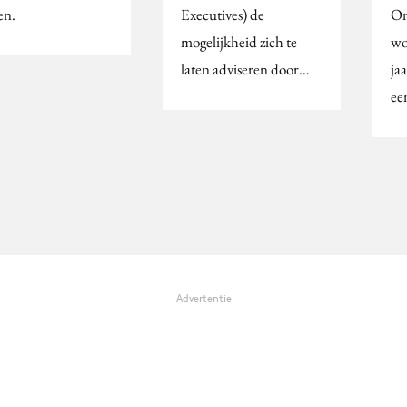
en.
Executives) de
Om
mogelijkheid zich te
wo
laten adviseren door…
ja
ee
Advertentie