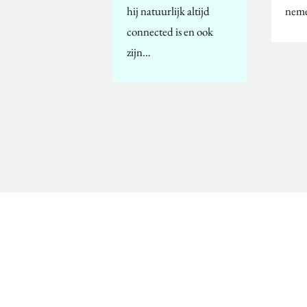
hij natuurlijk altijd
nem
connected is en ook
zijn…