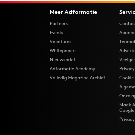
Meer Adformatie
Servi
Partners
Contac
Events
Abonne
Vacatures
Teama
Whitepapers
Advert
Nieuwsbrief
Veelge
Adformatie Academy
Privac
Volledig Magazine Archief
Cookie
Algeme
Onze a
Maak A
Google
Privacy