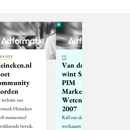
RRIERE
PR
eineken.nl
Van der Lans
oet
wint SAP-
ommunity
PIM
orden
Marketing
Wetenschapsprijs
 website van
2007
ermerk Heineken
eft momenteel
Ralf van der Lans (nu
voldoende bereik.
werkzaam als docent