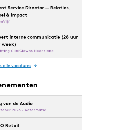
ent Service Director — Relaties,
oei & Impact
mVijf
pert interne communicatie (28 uur
r week)
chting CliniClowns Nederland
k alle vacatures
enementen
g van de Audio
ktober 2026 · Adformatie
O Retail