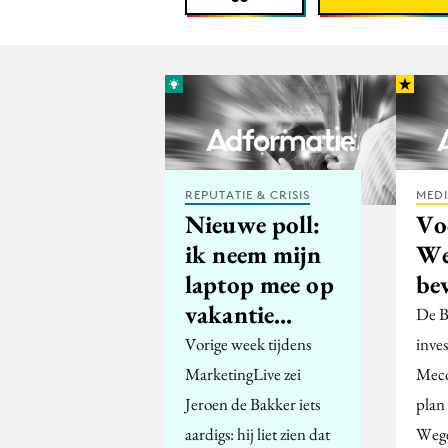
REPUTATIE & CRISIS
MED
Nieuwe poll:
Vo
ik neem mijn
We
laptop mee op
be
vakantie...
De B
Vorige week tijdens
inve
MarketingLive zei
Meco
Jeroen de Bakker iets
plan
aardigs: hij liet zien dat
Wege