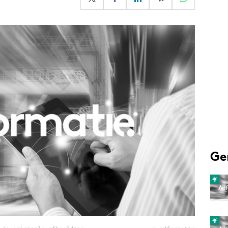
Programmatic
ering
Purpose Marketing
keting
Reputatie & crisis
nicatie
Ge