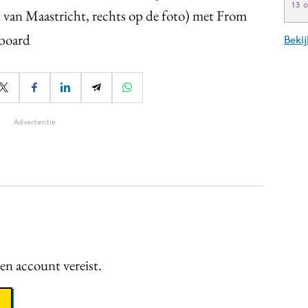
13 
t van Maastricht, rechts op de foto) met From
yboard
Beki
Advertentie
een account vereist.