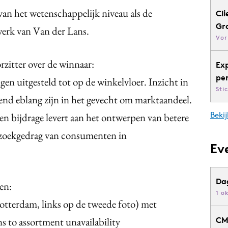
an het wetenschappelijk niveau als de
Cli
Gr
werk van Van der Lans.
Vor
zitter over de winnaar:
Ex
pe
gen uitgesteld tot op de winkelvloer. Inzicht in
Sti
end eblang zijn in het gevecht om marktaandeel.
Bekij
een bijdrage levert aan het ontwerpen van betere
t zoekgedrag van consumenten in
Ev
Da
en:
1 o
Rotterdam, links op de tweede foto) met
to assortment unavailability
CM