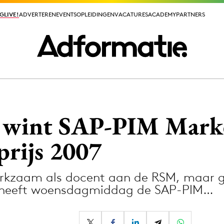
GLIVE!
GLIVE!
ADVERTEREN
ADVERTEREN
EVENTS
EVENTS
OPLEIDINGEN
OPLEIDINGEN
VACATURES
VACATURES
ACADEMY
ACADEMY
PARTNERS
PARTNERS
ieuws app
s wint SAP-PIM Mark
rijs 2007
werkzaam als docent aan de RSM, maar
Media
g) heeft woensdagmiddag de SAP-PIM…
ormation
Merkstrategie
PR