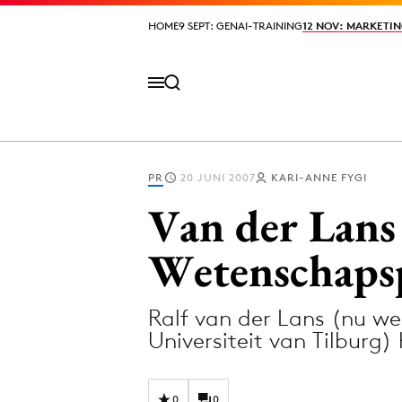
HOME
HOME
9 SEPT: GENAI-TRAINING
9 SEPT: GENAI-TRAINING
12 NOV: MARKETIN
12 NOV: MARKETIN
PR
20 JUNI 2007
KARI-ANNE FYGI
Volg het laatste nieuws via de Adformatie N
Van der Lan
Wetenschapsp
Topics
Ralf van der Lans (nu 
Artificial Intelligence
Design
Universiteit van Tilbur
Bureaus
Digital transf
Campagnes
Diversiteit
0
0