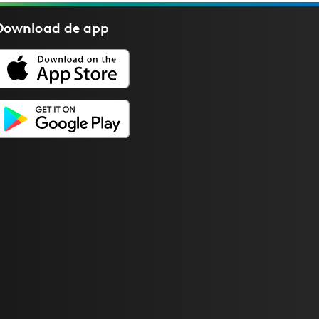
Download de
app