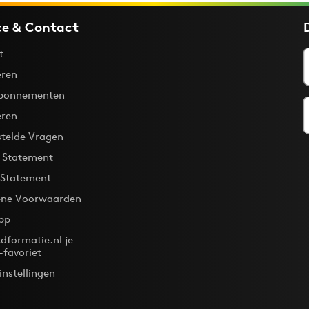
ce & Contact
t
ren
bonnementen
eren
stelde Vragen
y Statement
 Statement
ne Voorwaarden
pp
dformatie.nl je
-favoriet
instellingen