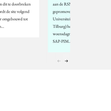
 dit te doorbreken
aan de RSM, maar
rdt de site volgend
gepromoveerd aan de
ar omgebouwd tot
Universiteit van
n…
Tilburg) heeft
woensdagmiddag de
SAP-PIM…