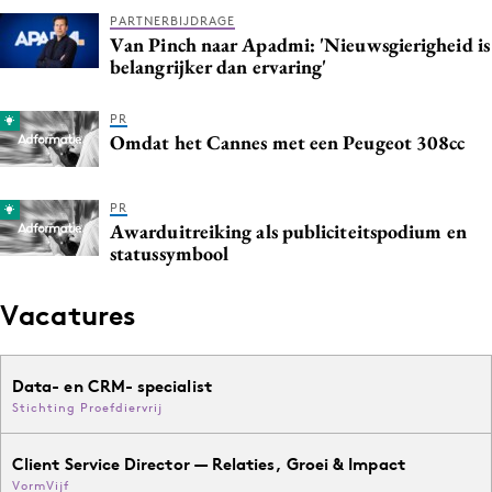
Media
PARTNERBIJDRAGE
Van Pinch naar Apadmi: 'Nieuwsgierigheid is
Merkstrategie
belangrijker dan ervaring'
PR
PR
Programmatic
Omdat het Cannes met een Peugeot 308cc
Purpose Marketing
Reputatie & crisis
PR
Awarduitreiking als publiciteitspodium en
statussymbool
Vacatures
Data- en CRM- specialist
Stichting Proefdiervrij
Client Service Director — Relaties, Groei & Impact
VormVijf