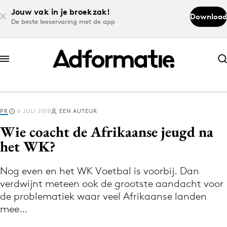
Jouw vak in je broekzak!
Download
De beste leeservaring met de app
Abonneer nu
Abonneer nu
PR
6 JULI 2010
EEN AUTEUR
Log in
Wie coacht de Afrikaanse jeugd na
het WK?
Download de app
Volg het laatste nieuws via de Adformatie
Nog even en het WK Voetbal is voorbij. Dan
verdwijnt meteen ook de grootste aandacht voor
Nieuws app
de problematiek waar veel Afrikaanse landen
mee…