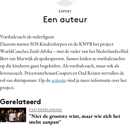
Bureaus
EXPERT
Campagnes
Een auteur
Carriere
Contentmarketing
Voetbalcoach als vaderfiguur
Craft
Daarom starten SOS Kinderdorpen en de KNVB het project
Customer Experience
WorldCoaches Zuid-Afrika – met de vader van het Nederlands elftal
Data & Insights
Bert van Marwijk als spokesperson. Samen leiden ze voetbalcoaches
op die kinderen gaan begeleiden. Als voetbalcoach, maar ook als
Design
levenscoach. PricewaterhouseCoopers en Oad Reizen vervullen de
Digital transformation
rol van shirtsponsor. Op de
actiesite
vind je meer informatie over het
Diversiteit
project.
Effectiviteit
Gerelateerd
Gedragsverandering
Influencer marketing
PARTNERBIJDRAGE
''Niet de grootste wint, maar wie zich het
Interne communicatie
snelst aanpast"
Martech