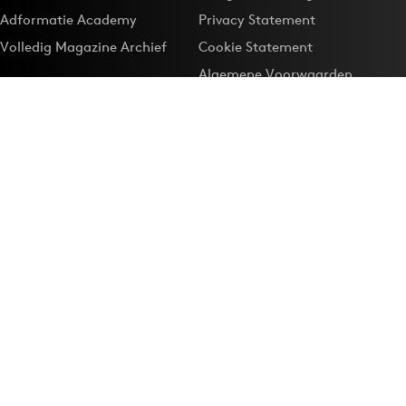
Adformatie Academy
Privacy Statement
Volledig Magazine Archief
Cookie Statement
Algemene Voorwaarden
Onze app
Maak Adformatie.nl je
Google-favoriet
Privacyinstellingen
Download de
Adformatie Nieuws App