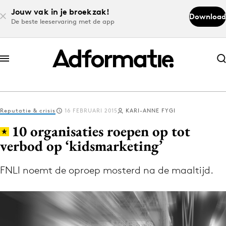
Jouw vak in je broekzak!
Download
De beste leeservaring met de app
Abonneer nu
Abonneer nu
Reputatie & crisis
16 FEBRUARI 2015
KARI-ANNE FYGI
Log in
10 organisaties roepen op tot
verbod op ‘kidsmarketing’
Download de app
Volg het laatste nieuws via de Adformatie
FNLI noemt de oproep mosterd na de maaltijd.
Nieuws app