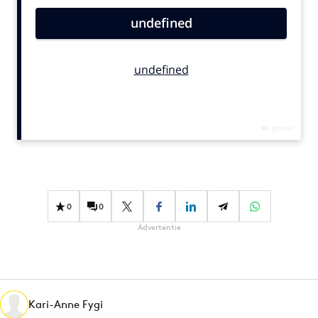
Bureaus
Campagnes
Carriere
Contentmarketing
Craft
Customer Experience
Data & Insights
Design
Digital transformation
Diversiteit
0
0
Effectiviteit
Advertentie
Gedragsverandering
Influencer marketing
Interne communicatie
Kari-Anne Fygi
Martech