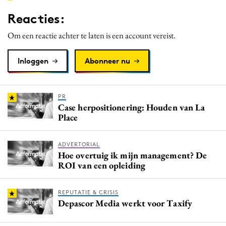
Media
Reacties:
Merkstrategie
Om een reactie achter te laten is een account vereist.
PR
Programmatic
Inloggen
Abonneer nu
Purpose Marketing
Reputatie & crisis
PR
Case herpositionering: Houden van La
Place
ADVERTORIAL
Hoe overtuig ik mijn management? De
ROI van een opleiding
REPUTATIE & CRISIS
Depascor Media werkt voor Taxify