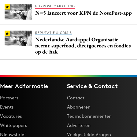
PURPOSE MARKETING
N=5 lanceert voor KPN de NosePost-app
REPUTATIE & CRISIS
Nederlandse Aardappel Organisatie
neemt superfood, dieetgoeroes en foodies
op de hak
Meer Adformatie
Service & Contact
Partners
Contact
Events
Abonneren
Vacatures
Teamabonnementen
Whitepapers
Adverteren
Nieuwsbrief
Veelgestelde Vragen