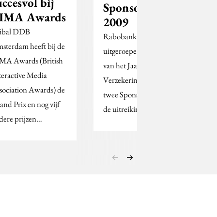
uccesvol bij
SponsorRing
IMA Awards
2009
ibal DDB
Rabobank Nederland is
sterdam heeft bij de
uitgeroepen tot Sponsor
MA Awards (British
van het Jaar en Univé
teractive Media
Verzekeringen won
sociation Awards) de
twee SponsorRingen bij
and Prix en nog vijf
de uitreiking van de…
dere prijzen…