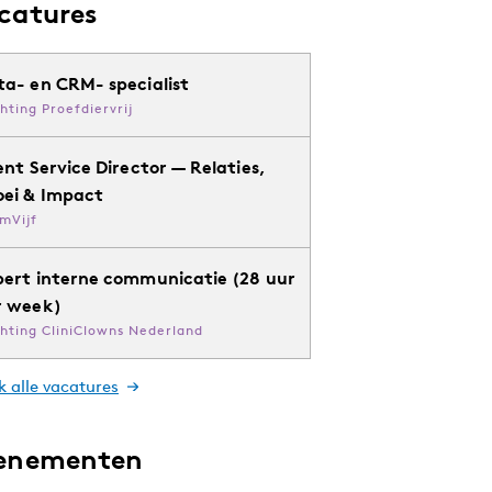
catures
ta- en CRM- specialist
chting Proefdiervrij
ent Service Director — Relaties,
oei & Impact
mVijf
pert interne communicatie (28 uur
r week)
chting CliniClowns Nederland
k alle vacatures
enementen