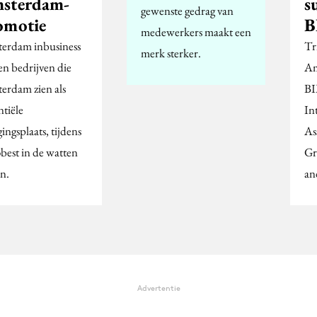
sterdam-
s
gewenste gedrag van
omotie
B
medewerkers maakt een
erdam inbusiness
Tr
merk sterker.
ien bedrijven die
Am
erdam zien als
BI
ntiële
In
gingsplaats, tijdens
As
best in de watten
Gr
en.
an
Advertentie