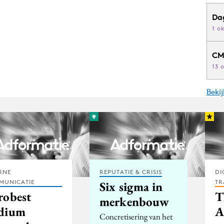
Da
1 o
CM
13 
Beki
RNE
REPUTATIE & CRISIS
DI
MUNICATIE
TR
Six sigma in
robest
T
merkenbouw
dium
A
Concretisering van het