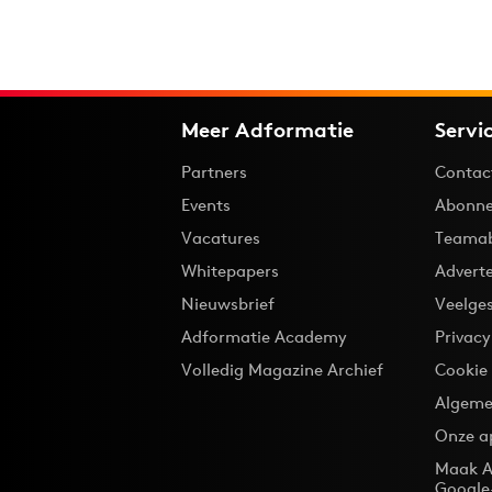
Meer Adformatie
Servi
Partners
Contac
Events
Abonne
Vacatures
Teama
Whitepapers
Advert
Nieuwsbrief
Veelge
Adformatie Academy
Privac
Volledig Magazine Archief
Cookie
Algeme
Onze a
Maak A
Google