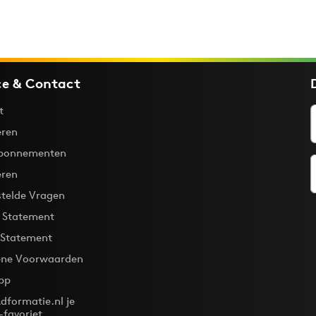
ce & Contact
t
ren
bonnementen
eren
stelde Vragen
y Statement
 Statement
ne Voorwaarden
pp
dformatie.nl je
-favoriet