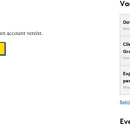
Va
Da
Sti
een account vereist.
Cli
Gr
Vor
Ex
pe
Sti
Bekij
Ev