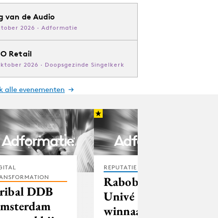
g van de Audio
ktober 2026 · Adformatie
O Retail
oktober 2026 · Doopsgezinde Singelkerk
jk alle evenementen
GITAL
REPUTATIE & CRISIS
ANSFORMATION
Rabobank en
ribal DDB
Univé
msterdam
winnaars