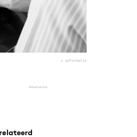
© adformatie
Advertentie
relateerd