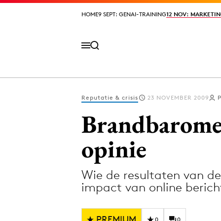
HOME
HOME
9 SEPT: GENAI-TRAINING
9 SEPT: GENAI-TRAINING
12 NOV: MARKETIN
12 NOV: MARKETIN
Reputatie & crisis
23 NOVEMBER 2009
Volg het laatste nieuws via de Adformatie N
Brandbaromete
opinie
Topics
Wie de resultaten van de
Artificial Intelligence
Design
impact van online beric
Bureaus
Digital transf
Campagnes
Diversiteit
PREMIUM
0
0