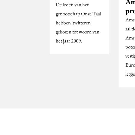
Am
De leden van het
pr
genootschap Onze Taal
Amst
hebben 'twitteren'
zal t
gekozen tot woord van
Amst
het jaar 2009.
pote
vesti
Euro
legg