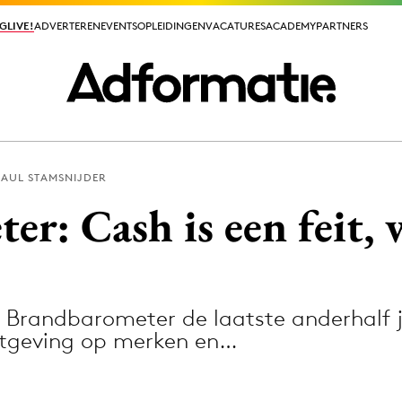
GLIVE!
GLIVE!
ADVERTEREN
ADVERTEREN
EVENTS
EVENTS
OPLEIDINGEN
OPLEIDINGEN
VACATURES
VACATURES
ACADEMY
ACADEMY
PARTNERS
PARTNERS
PAUL STAMSNIJDER
ieuws app
r: Cash is een feit, w
 Brandbarometer de laatste anderhalf ja
Media
htgeving op merken en…
ormation
Merkstrategie
PR