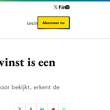
Log in
Log in
Abonneer nu
Abonneer nu
inst is een
ar bekijkt, erkent de