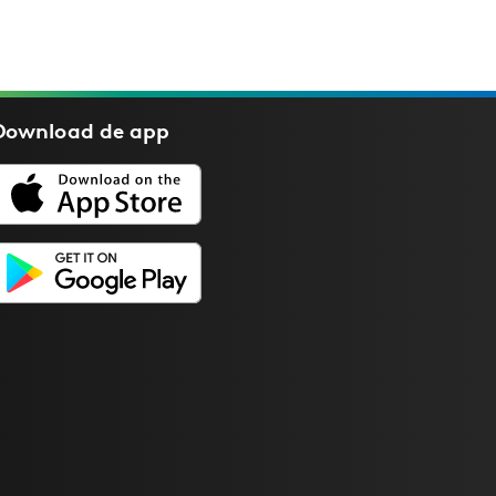
Download de
app