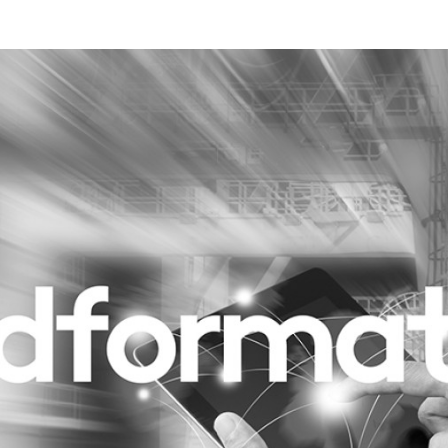
Programmatic
ering
Purpose Marketing
keting
Reputatie & crisis
nicatie