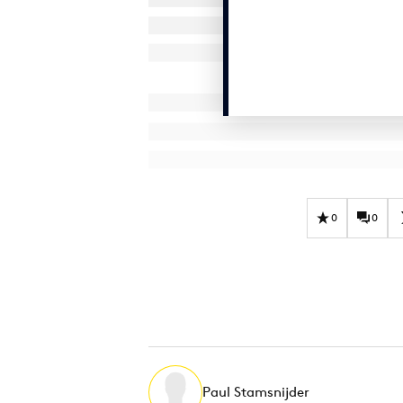
0
0
Paul Stamsnijder