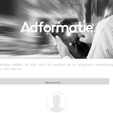
Menu
Home
9 sept: GenAI-training
12 nov: MarketingLive!
Adverteren
Events
Helaas hebben we niet meer de rechten op de originele afbeelding
Opleidingen
© adformatie
Vacatures
Academy
Advertentie
Partners
Topics
Artificial Intelligence