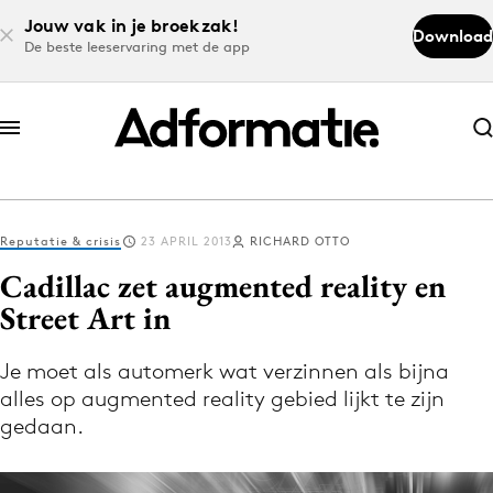
Jouw vak in je broekzak!
Download
De beste leeservaring met de app
Abonneer nu
Abonneer nu
Reputatie & crisis
23 APRIL 2013
RICHARD OTTO
Log in
Cadillac zet augmented reality en
Street Art in
Download de app
Volg het laatste nieuws via de Adformatie
Je moet als automerk wat verzinnen als bijna
alles op augmented reality gebied lijkt te zijn
Nieuws app
gedaan.