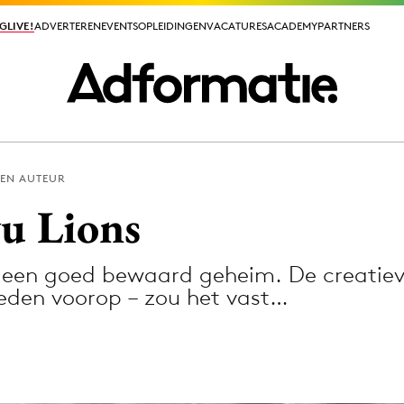
GLIVE!
GLIVE!
ADVERTEREN
ADVERTEREN
EVENTS
EVENTS
OPLEIDINGEN
OPLEIDINGEN
VACATURES
VACATURES
ACADEMY
ACADEMY
PARTNERS
PARTNERS
EEN AUTEUR
ieuws app
vu Lions
jft een goed bewaard geheim. De creati
yleden voorop – zou het vast…
Media
ormation
Merkstrategie
PR