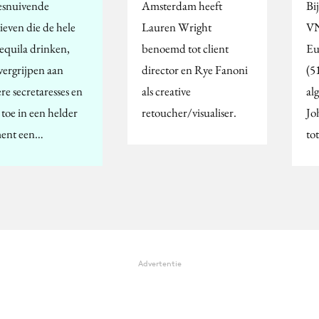
snuivende
Amsterdam heeft
Bi
ieven die de hele
Lauren Wright
VN
tequila drinken,
benoemd tot client
Eu
vergrijpen aan
director en Rye Fanoni
(5
re secretaresses en
als creative
al
 toe in een helder
retoucher/visualiser.
Jo
ent een…
to
Advertentie