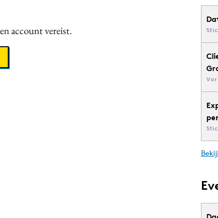
Da
een account vereist.
Sti
Cli
Gr
Vor
Ex
pe
Sti
Bekij
Ev
Da