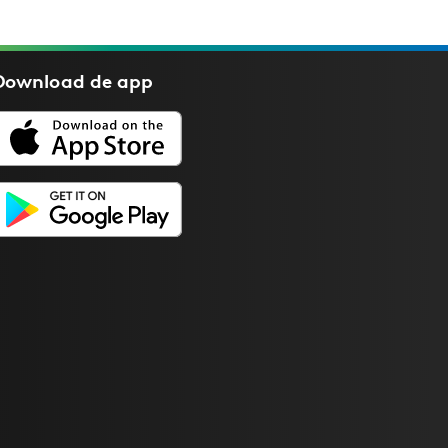
Download de
app