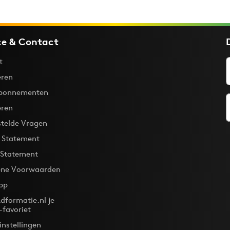
ce & Contact
t
ren
bonnementen
eren
stelde Vragen
y Statement
 Statement
ne Voorwaarden
pp
dformatie.nl je
-favoriet
instellingen