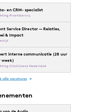
ta- en CRM- specialist
chting Proefdiervrij
ent Service Director — Relaties,
oei & Impact
mVijf
pert interne communicatie (28 uur
r week)
chting CliniClowns Nederland
k alle vacatures
enementen
g van de Audio