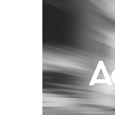
Carriere
Effectiviteit
Contentmarketing
Gedragsverand
Craft
Influencer mar
Customer Experience
Interne commu
Data & Insights
Martech