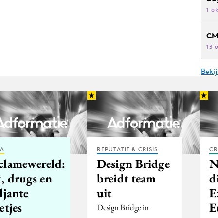
1 o
CM
13 
Beki
IA
REPUTATIE & CRISIS
CR
clamewereld:
Design Bridge
N
, drugs en
breidt team
d
ljante
uit
E
etjes
E
Design Bridge in