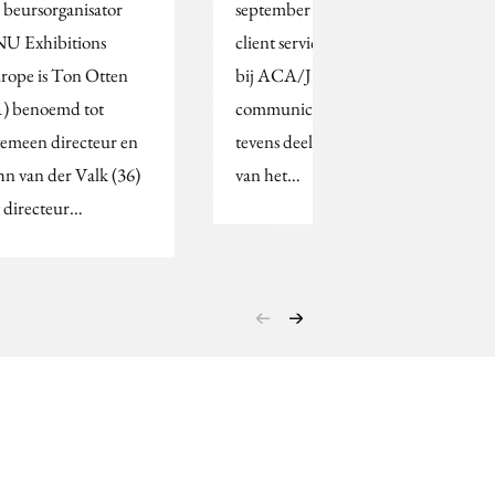
j beursorganisator
september gestart als
U Exhibitions
client services director
rope is Ton Otten
bij ACA/JES
1) benoemd tot
communicatie. Zij zal
gemeen directeur en
tevens deel uitmaken
hn van der Valk (36)
van het…
t directeur…