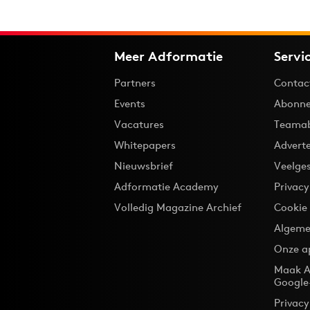
Meer Adformatie
Servi
Partners
Contac
Events
Abonne
Vacatures
Teama
Whitepapers
Advert
Nieuwsbrief
Veelge
Adformatie Academy
Privac
Volledig Magazine Archief
Cookie
Algeme
Onze a
Maak A
Google
Privacy