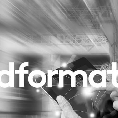
Programmatic
ering
Purpose Marketing
keting
Reputatie & crisis
nicatie