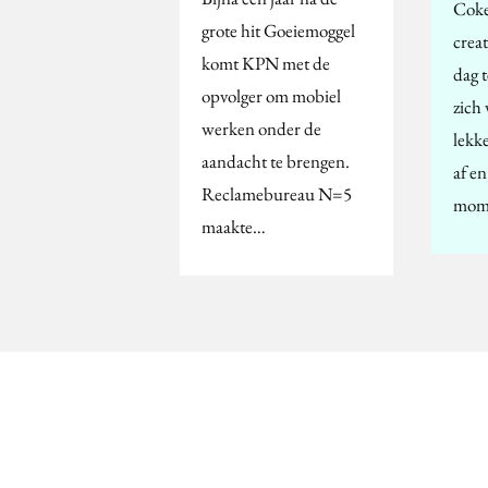
Coke
grote hit Goeiemoggel
creat
komt KPN met de
dag 
opvolger om mobiel
zich 
werken onder de
lekke
aandacht te brengen.
af en
Reclamebureau N=5
mom
maakte…