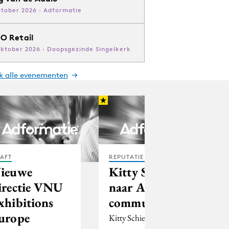
ktober 2026 · Adformatie
O Retail
oktober 2026 · Doopsgezinde Singelkerk
jk alle evenementen
AFT
REPUTATIE & CRISIS
ieuwe
Kitty Schieck
irectie VNU
naar ACA/JES
xhibitions
communicatie
urope
Kitty Schieck is per 1