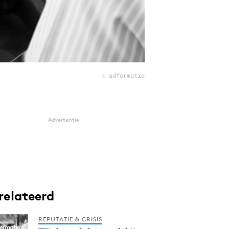
© adformatie
Advertentie
relateerd
REPUTATIE & CRISIS