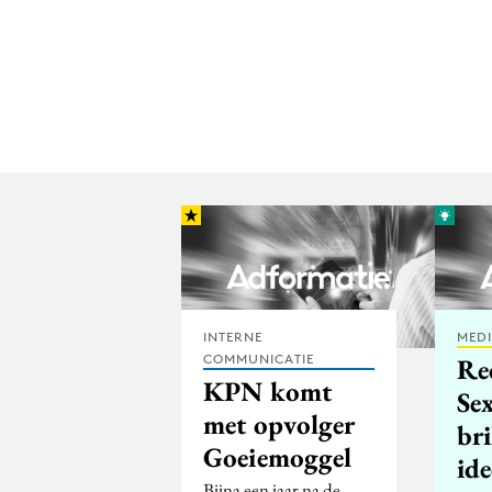
INTERNE
MED
COMMUNICATIE
Re
KPN komt
Sex
met opvolger
bri
Goeiemoggel
ide
Bijna een jaar na de