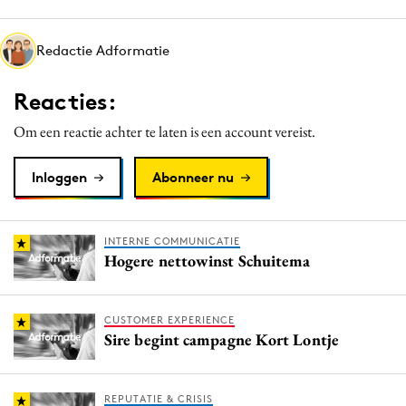
Media
Merkstrategie
Redactie Adformatie
PR
Reacties:
Programmatic
Purpose Marketing
Om een reactie achter te laten is een account vereist.
Reputatie & crisis
Inloggen
Abonneer nu
INTERNE COMMUNICATIE
Hogere nettowinst Schuitema
CUSTOMER EXPERIENCE
Sire begint campagne Kort Lontje
REPUTATIE & CRISIS