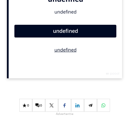
Bureaus
Campagnes
Carriere
Contentmarketing
Craft
Customer Experience
Data & Insights
Design
Digital transformation
Diversiteit
Effectiviteit
Gedragsverandering
0
0
Influencer marketing
Advertentie
Interne communicatie
Martech