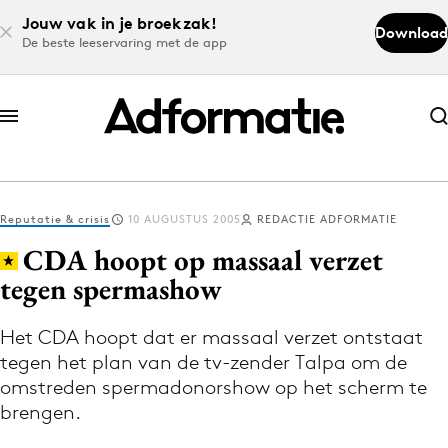
Jouw vak in je broekzak!
Download
De beste leeservaring met de app
Abonneer nu
Abonneer nu
Reputatie & crisis
10 AUGUSTUS 2005
REDACTIE ADFORMATIE
Log in
CDA hoopt op massaal verzet
tegen spermashow
Download de app
Volg het laatste nieuws via de Adformatie
Het CDA hoopt dat er massaal verzet ontstaat
tegen het plan van de tv-zender Talpa om de
Nieuws app
omstreden spermadonorshow op het scherm te
brengen.