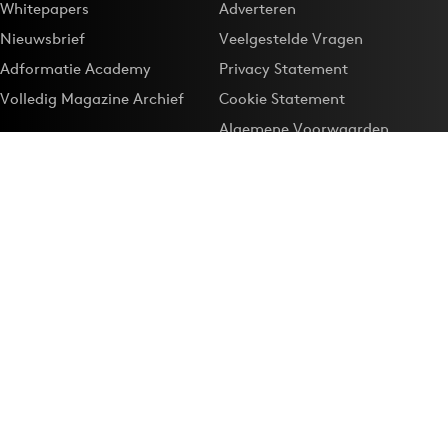
Whitepapers
Adverteren
Nieuwsbrief
Veelgestelde Vragen
Adformatie Academy
Privacy Statement
Volledig Magazine Archief
Cookie Statement
Algemene Voorwaarden
Onze app
Maak Adformatie.nl je
Google-favoriet
Privacyinstellingen
Download de
Adformatie Nieuws App