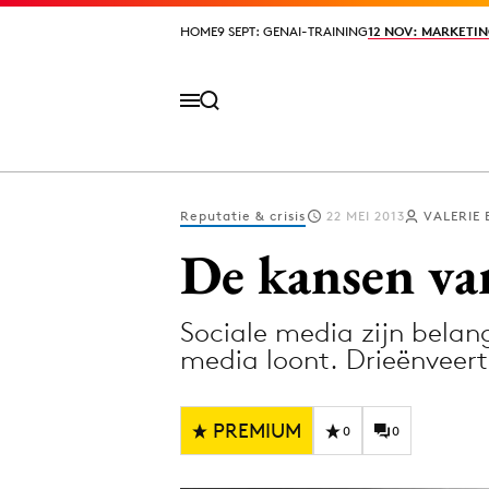
HOME
HOME
9 SEPT: GENAI-TRAINING
9 SEPT: GENAI-TRAINING
12 NOV: MARKETIN
12 NOV: MARKETIN
Reputatie & crisis
22 MEI 2013
VALERIE
Volg het laatste nieuws via de Adformatie N
De kansen va
Sociale media zijn belan
Topics
media loont. Drieënveert
Artificial Intelligence
Design
Bureaus
Digital transf
PREMIUM
0
0
Campagnes
Diversiteit