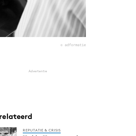
© adformatie
Advertentie
relateerd
REPUTATIE & CRISIS