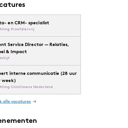
catures
ta- en CRM- specialist
chting Proefdiervrij
ent Service Director — Relaties,
oei & Impact
mVijf
pert interne communicatie (28 uur
r week)
chting CliniClowns Nederland
k alle vacatures
enementen