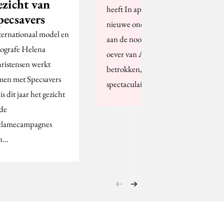
ezicht van
heeft In april 2012 zijn
pecsavers
nieuwe onderkomen
ternationaal model en
aan de noordelijke IJ-
tografe Helena
oever van Amsterdam
ristensen werkt
betrokken, een
men met Specsavers
spectaculair…
is dit jaar het gezicht
 de
clamecampagnes
n…