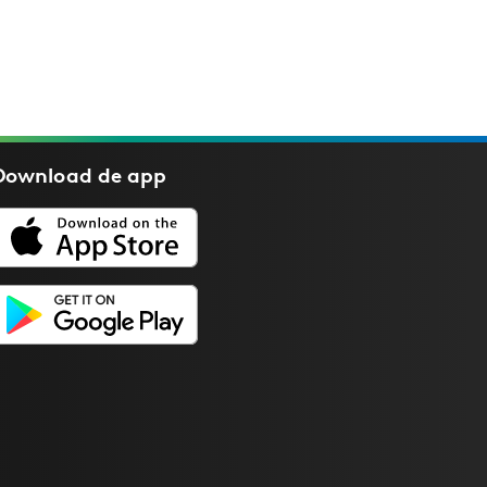
Download de
app