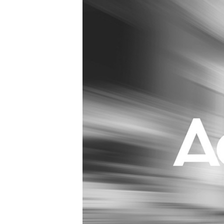
Carriere
Effectiviteit
Contentmarketing
Gedragsverand
Craft
Influencer mar
Customer Experience
Interne commu
Data & Insights
Martech