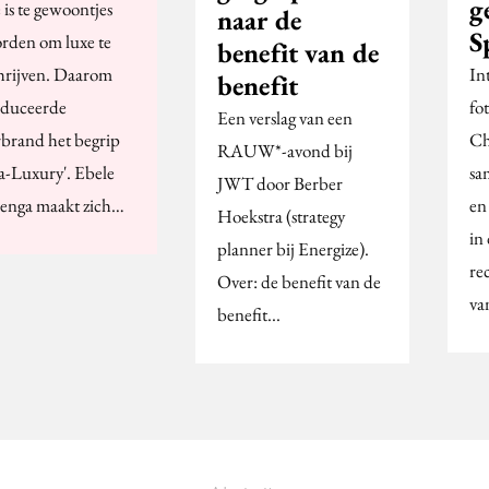
g
 is te gewoontjes
naar de
S
rden om luxe te
benefit van de
hrijven. Daarom
In
benefit
oduceerde
fo
Een verslag van een
rbrand het begrip
Ch
RAUW*-avond bij
a-Luxury'. Ebele
sa
JWT door Berber
nga maakt zich…
en 
Hoekstra (strategy
in
planner bij Energize).
re
Over: de benefit van de
va
benefit...