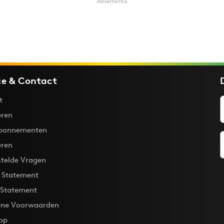
Advertentie
ce & Contact
t
ren
bonnementen
eren
stelde Vragen
y Statement
 Statement
ne Voorwaarden
pp