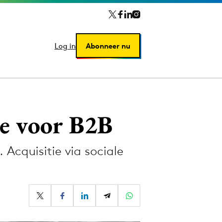
Log in
Log in
Abonneer nu
Abonneer nu
e voor B2B
Acquisitie via sociale