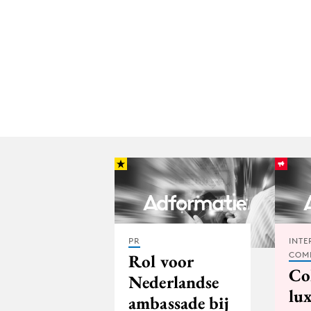
PR
INTE
COM
Rol voor
Co
Nederlandse
lu
ambassade bij