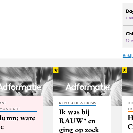
Da
1 o
CM
13 
Beki
RNE
REPUTATIE & CRISIS
DI
MUNICATIE
TR
Ik was bij
lumn: ware
H
RAUW* en
xe
C
ging op zoek