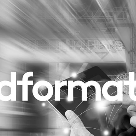
Programmatic
ering
Purpose Marketing
keting
Reputatie & crisis
nicatie