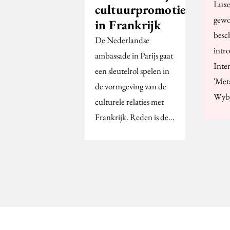
Luxe
cultuurpromotie
gewo
in Frankrijk
besc
De Nederlandse
intr
ambassade in Parijs gaat
Inte
een sleutelrol spelen in
'Met
de vormgeving van de
Wybe
culturele relaties met
Frankrijk. Reden is de…