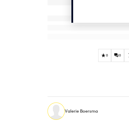
0
0
Valerie Boersma