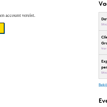
Va
een account vereist.
Da
Sti
Cli
Gr
Vor
Ex
pe
Sti
Bekij
Ev