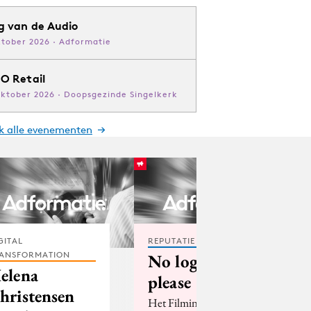
g van de Audio
ktober 2026 · Adformatie
O Retail
oktober 2026 · Doopsgezinde Singelkerk
jk alle evenementen
GITAL
REPUTATIE & CRISIS
ANSFORMATION
No logo,
elena
please
hristensen
Het Filminstituut Eye