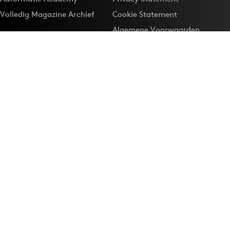
Volledig Magazine Archief
Cookie Statement
Algemene Voorwaarden
Onze app
Maak Adformatie.nl je
Google-favoriet
Privacyinstellingen
Download de
Adformatie Nieuws App