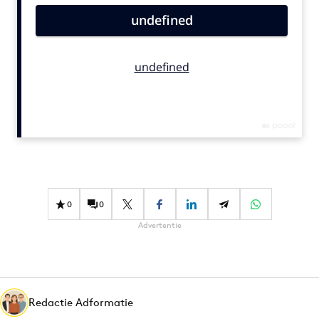
Bureaus
Campagnes
Carriere
Contentmarketing
Craft
Customer Experience
Data & Insights
Design
Digital transformation
0
0
Diversiteit
Advertentie
Effectiviteit
Gedragsverandering
Influencer marketing
Interne communicatie
Redactie Adformatie
Martech