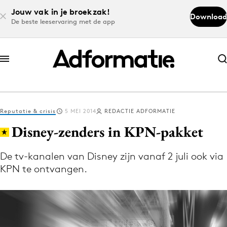
Jouw vak in je broekzak!
Download
De beste leeservaring met de app
Abonneer nu
Abonneer nu
Reputatie & crisis
5 MEI 2014
REDACTIE ADFORMATIE
Log in
Disney-zenders in KPN-pakket
De tv-kanalen van Disney zijn vanaf 2 juli ook via
Download de app
KPN te ontvangen.
Volg het laatste nieuws via de Adformatie
Nieuws app