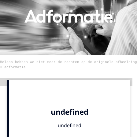
Menu
Home
9 sept: GenAI-training
12 nov: MarketingLive!
Helaas hebben we niet meer de rechten op de originele afbeelding
Adverteren
© adformatie
Events
Opleidingen
Advertentie
Vacatures
Academy
Partners
Topics
Artificial Intelligence