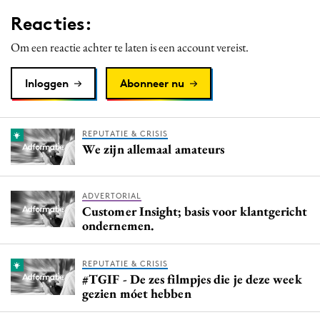
Media
Reacties:
Merkstrategie
Om een reactie achter te laten is een account vereist.
PR
Programmatic
Inloggen
Abonneer nu
Purpose Marketing
Reputatie & crisis
REPUTATIE & CRISIS
We zijn allemaal amateurs
ADVERTORIAL
Customer Insight; basis voor klantgericht
ondernemen.
REPUTATIE & CRISIS
#TGIF - De zes filmpjes die je deze week
gezien móet hebben