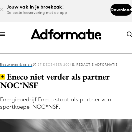
Jouw vak in je broekzak!
Download
De beste leeservaring met de app
Abonneer nu
Abonneer nu
Reputatie & crisis
27 DECEMBER 2004
REDACTIE ADFORMATIE
Log in
Eneco niet verder als partner
NOC*NSF
Download de app
Volg het laatste nieuws via de Adformatie
Energiebedrijf Eneco stopt als partner van
sportkoepel NOC*NSF.
Nieuws app