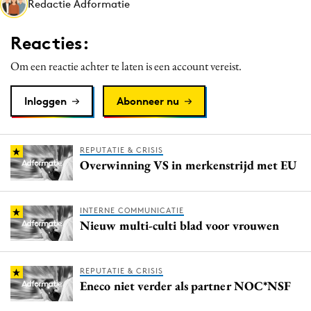
Redactie Adformatie
Media
Merkstrategie
Reacties:
PR
Om een reactie achter te laten is een account vereist.
Programmatic
Purpose Marketing
Inloggen
Abonneer nu
Reputatie & crisis
REPUTATIE & CRISIS
Overwinning VS in merkenstrijd met EU
INTERNE COMMUNICATIE
Nieuw multi-culti blad voor vrouwen
REPUTATIE & CRISIS
Eneco niet verder als partner NOC*NSF