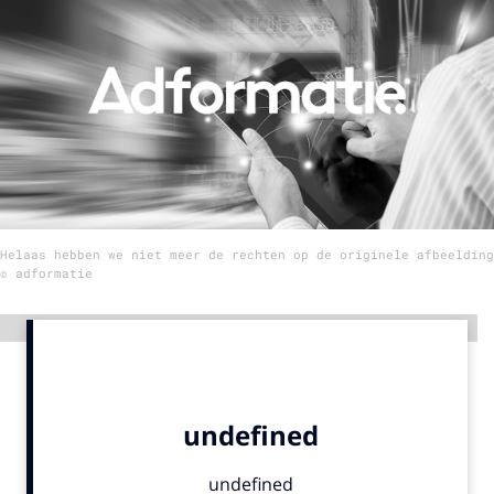
Menu
Home
9 sept: GenAI-training
12 nov: MarketingLive!
Adverteren
Helaas hebben we niet meer de rechten op de originele afbeelding
Events
© adformatie
Opleidingen
Vacatures
Advertentie
Academy
Partners
Topics
Artificial Intelligence