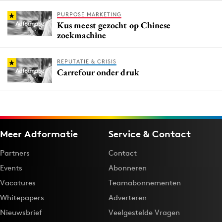
PURPOSE MARKETING
Kus meest gezocht op Chinese
zoekmachine
REPUTATIE & CRISIS
Carrefour onder druk
Meer Adformatie
Service & Contact
Partners
Contact
Events
Abonneren
Vacatures
Teamabonnementen
Whitepapers
Adverteren
Nieuwsbrief
Veelgestelde Vragen