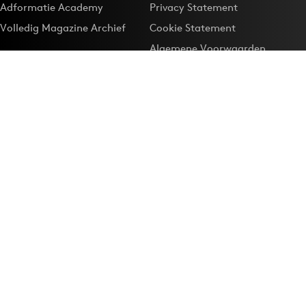
Adformatie Academy
Privacy Statement
Volledig Magazine Archief
Cookie Statement
Algemene Voorwaarden
Onze app
Maak Adformatie.nl je
Google-favoriet
Privacyinstellingen
Download de
Adformatie Nieuws App