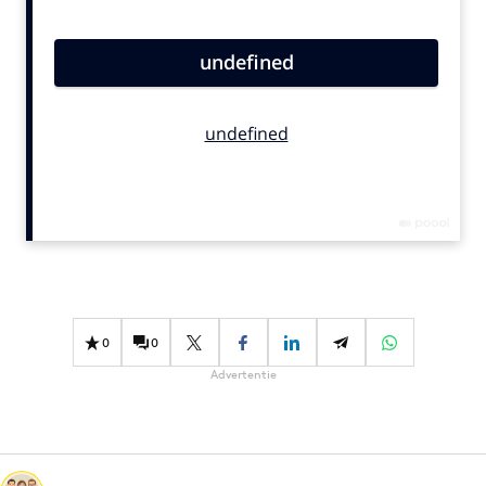
Bureaus
Campagnes
Carriere
Contentmarketing
Craft
Customer Experience
Data & Insights
Design
Digital transformation
Diversiteit
0
0
Effectiviteit
Advertentie
Gedragsverandering
Influencer marketing
Interne communicatie
Martech