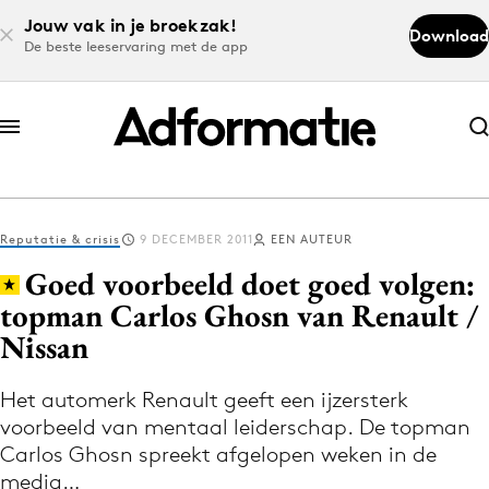
Jouw vak in je broekzak!
Download
De beste leeservaring met de app
Abonneer nu
Abonneer nu
Reputatie & crisis
9 DECEMBER 2011
EEN AUTEUR
Log in
Goed voorbeeld doet goed volgen:
topman Carlos Ghosn van Renault /
Nissan
Download de app
Volg het laatste nieuws via de Adformatie
Het automerk Renault geeft een ijzersterk
Nieuws app
voorbeeld van mentaal leiderschap. De topman
Carlos Ghosn spreekt afgelopen weken in de
media…