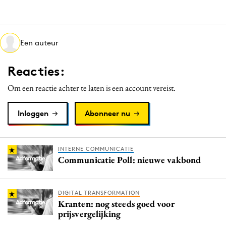
Media
Merkstrategie
PR
Een auteur
Programmatic
Reacties:
Purpose Marketing
Reputatie & crisis
Om een reactie achter te laten is een account vereist.
Inloggen
Abonneer nu
INTERNE COMMUNICATIE
Communicatie Poll: nieuwe vakbond
DIGITAL TRANSFORMATION
Kranten: nog steeds goed voor
prijsvergelijking