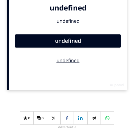
Bureaus
Campagnes
Carriere
Contentmarketing
Craft
Customer Experience
Data & Insights
Design
Digital transformation
Diversiteit
Effectiviteit
Gedragsverandering
Influencer marketing
0
0
Interne communicatie
Advertentie
Martech