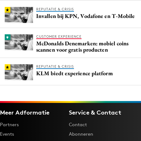
REPUTATIE & CRISIS
Invallen bij KPN, Vodafone en T-Mobile
CUSTOMER EXPERIENCE
McDonalds Denemarken: mobiel coins
scannen voor gratis producten
REPUTATIE & CRISIS
KLM biedt experience platform
Meer Adformatie
Service & Contact
Partners
Contact
Events
Abonneren