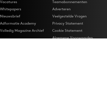
Vacatures
Teamabonnementen
Whitepapers
Adverteren
Nieuwsbrief
Veelgestelde Vragen
Adformatie Academy
Privacy Statement
Volledig Magazine Archief
Cookie Statement
Algemene Voorwaarden
Onze app
Maak Adformatie.nl je
Google-favoriet
Privacyinstellingen
Download de
Adformatie Nieuws App