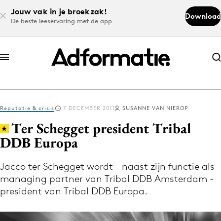
Jouw vak in je broekzak!
Download
De beste leeservaring met de app
Abonneer nu
Abonneer nu
Reputatie & crisis
7 DECEMBER 2011
SUSANNE VAN NIEROP
Log in
Ter Schegget president Tribal
DDB Europa
Download de app
Volg het laatste nieuws via de Adformatie
Jacco ter Schegget wordt - naast zijn functie als
managing partner van Tribal DDB Amsterdam -
Nieuws app
president van Tribal DDB Europa.