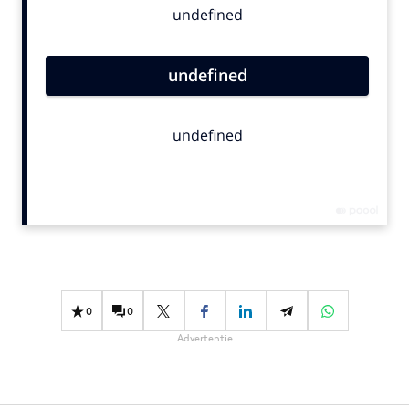
Bureaus
Campagnes
Carriere
Contentmarketing
Craft
Customer Experience
Data & Insights
Design
Digital transformation
Diversiteit
Effectiviteit
0
0
Gedragsverandering
Advertentie
Influencer marketing
Interne communicatie
Martech