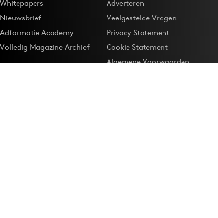
Whitepapers
Adverteren
Nieuwsbrief
Veelgestelde Vragen
Adformatie Academy
Privacy Statement
Volledig Magazine Archief
Cookie Statement
Algemene Voorwaarden
Onze app
Maak Adformatie.nl je
Google-favoriet
Privacyinstellingen
Download de
Adformatie Nieuws App