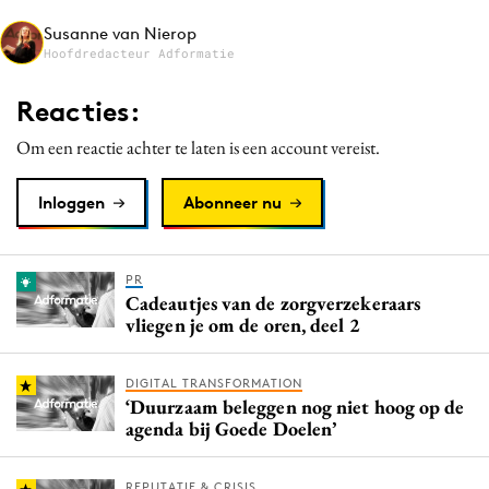
Media
Susanne van Nierop
Hoofdredacteur Adformatie
Merkstrategie
PR
Reacties:
Programmatic
Om een reactie achter te laten is een account vereist.
Purpose Marketing
Reputatie & crisis
Inloggen
Abonneer nu
PR
Cadeautjes van de zorgverzekeraars
vliegen je om de oren, deel 2
DIGITAL TRANSFORMATION
‘Duurzaam beleggen nog niet hoog op de
agenda bij Goede Doelen’
REPUTATIE & CRISIS