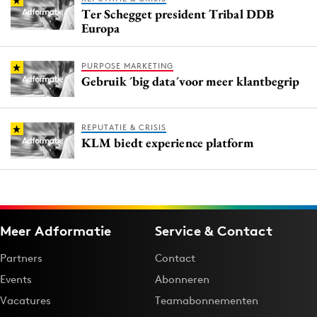
Ter Schegget president Tribal DDB
Europa
PURPOSE MARKETING
Gebruik ´big data´voor meer klantbegrip
REPUTATIE & CRISIS
KLM biedt experience platform
Meer Adformatie
Service & Contact
Partners
Contact
Events
Abonneren
Vacatures
Teamabonnementen