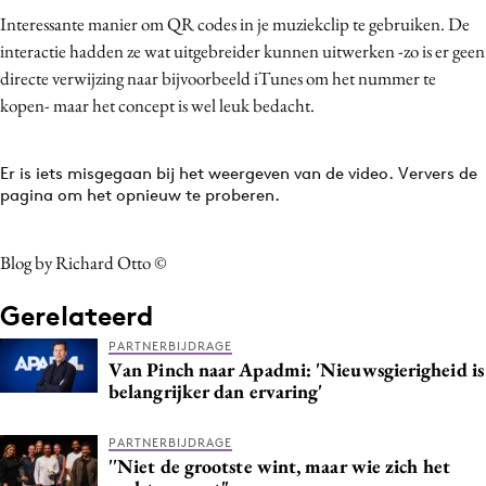
Bureaus
Interessante manier om QR codes in je muziekclip te gebruiken. De
interactie hadden ze wat uitgebreider kunnen uitwerken -zo is er geen
Campagnes
directe verwijzing naar bijvoorbeeld iTunes om het nummer te
Carriere
kopen- maar het concept is wel leuk bedacht.
Contentmarketing
Craft
Er is iets misgegaan bij het weergeven van de video. Ververs de
Customer Experience
pagina om het opnieuw te proberen.
Data & Insights
Design
Blog by Richard Otto ©
Digital transformation
Gerelateerd
Diversiteit
Effectiviteit
PARTNERBIJDRAGE
Van Pinch naar Apadmi: 'Nieuwsgierigheid is
Gedragsverandering
belangrijker dan ervaring'
Influencer marketing
Interne communicatie
PARTNERBIJDRAGE
''Niet de grootste wint, maar wie zich het
Martech