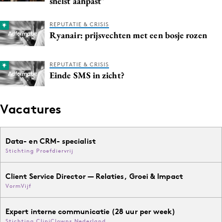
snelst aanpast"
Media
Merkstrategie
REPUTATIE & CRISIS
Ryanair: prijsvechten met een bosje rozen
PR
Programmatic
REPUTATIE & CRISIS
Purpose Marketing
Einde SMS in zicht?
Reputatie & crisis
Vacatures
Data- en CRM- specialist
Stichting Proefdiervrij
Client Service Director — Relaties, Groei & Impact
VormVijf
Expert interne communicatie (28 uur per week)
Stichting CliniClowns Nederland