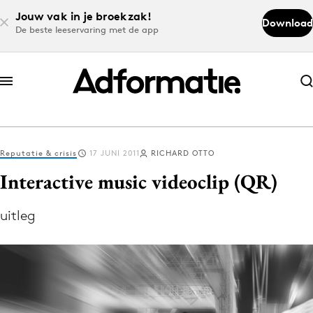
Jouw vak in je broekzak!
Download
De beste leeservaring met de app
Abonneer nu
Abonneer nu
Reputatie & crisis
17 JUNI 2011
RICHARD OTTO
Log in
Interactive music videoclip (QR)
uitleg
Download de app
Volg het laatste nieuws via de Adformatie
Nieuws app