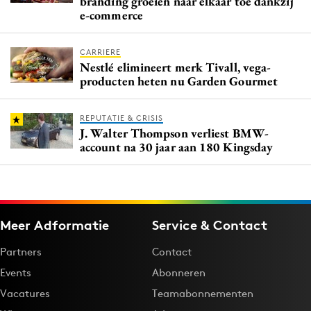
branding groeien naar elkaar toe dankzij
e-commerce
CARRIERE
Nestlé elimineert merk Tivall, vega-
producten heten nu Garden Gourmet
REPUTATIE & CRISIS
J. Walter Thompson verliest BMW-
account na 30 jaar aan 180 Kingsday
Meer Adformatie
Service & Contact
Partners
Contact
Events
Abonneren
Vacatures
Teamabonnementen