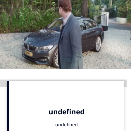
Menu
Home
9 sept: GenAI-training
12 nov: MarketingLive!
Adverteren
Events
Opleidingen
Advertentie
Vacatures
Academy
Partners
Topics
Artificial Intelligence