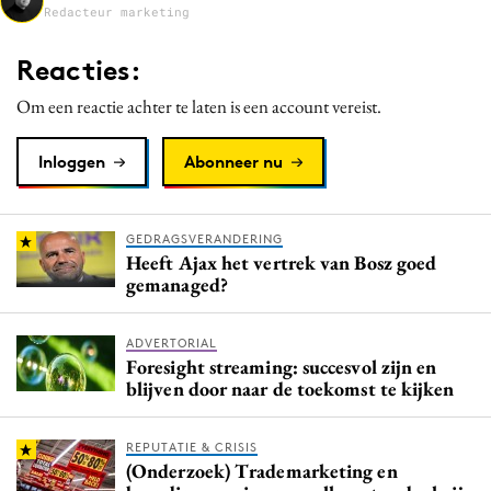
Redacteur marketing
Media
Merkstrategie
Reacties:
PR
Om een reactie achter te laten is een account vereist.
Programmatic
Purpose Marketing
Inloggen
Abonneer nu
Reputatie & crisis
GEDRAGSVERANDERING
Heeft Ajax het vertrek van Bosz goed
gemanaged?
ADVERTORIAL
Foresight streaming: succesvol zijn en
blijven door naar de toekomst te kijken
REPUTATIE & CRISIS
(Onderzoek) Trademarketing en