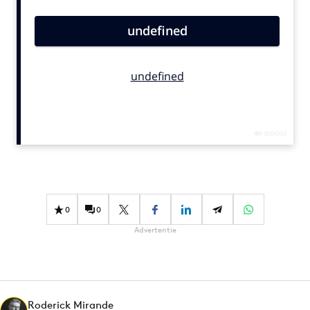
Bureaus
Campagnes
Carriere
Contentmarketing
Craft
Customer Experience
Data & Insights
Design
Digital transformation
Diversiteit
0
0
Effectiviteit
Advertentie
Gedragsverandering
Influencer marketing
Interne communicatie
Martech
Roderick Mirande