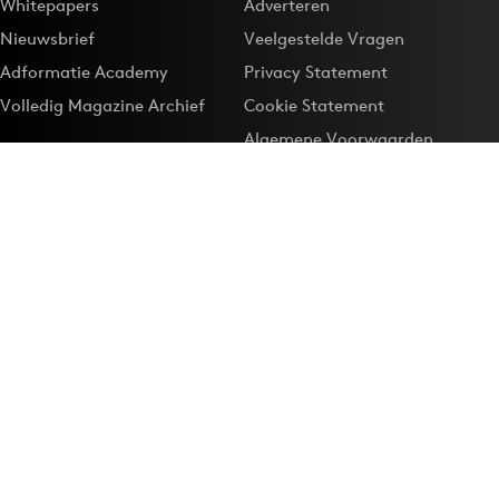
Whitepapers
Adverteren
Nieuwsbrief
Veelgestelde Vragen
Adformatie Academy
Privacy Statement
Volledig Magazine Archief
Cookie Statement
Algemene Voorwaarden
Onze app
Maak Adformatie.nl je
Google-favoriet
Privacyinstellingen
Download de
Adformatie Nieuws App