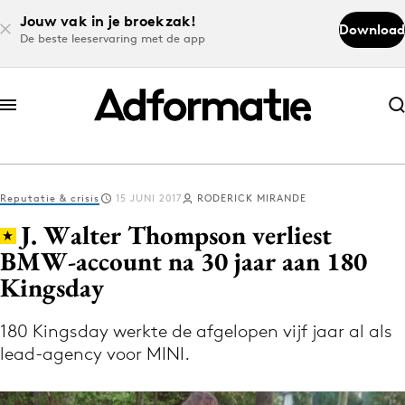
Jouw vak in je broekzak!
Download
De beste leeservaring met de app
Abonneer nu
Abonneer nu
Reputatie & crisis
15 JUNI 2017
RODERICK MIRANDE
Log in
J. Walter Thompson verliest
BMW-account na 30 jaar aan 180
Kingsday
Download de app
Volg het laatste nieuws via de Adformatie
180 Kingsday werkte de afgelopen vijf jaar al als
Nieuws app
lead-agency voor MINI.