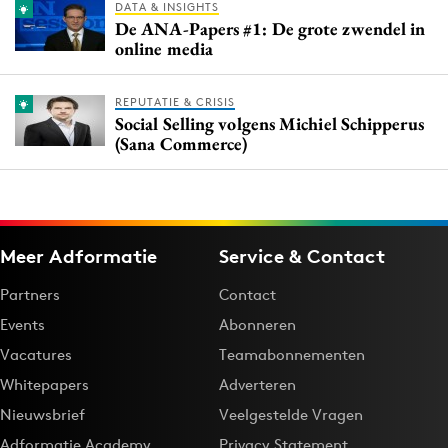
DATA & INSIGHTS
De ANA-Papers #1: De grote zwendel in
online media
REPUTATIE & CRISIS
Social Selling volgens Michiel Schipperus
(Sana Commerce)
Meer Adformatie
Service & Contact
Partners
Contact
Events
Abonneren
Vacatures
Teamabonnementen
Whitepapers
Adverteren
Nieuwsbrief
Veelgestelde Vragen
Adformatie Academy
Privacy Statement