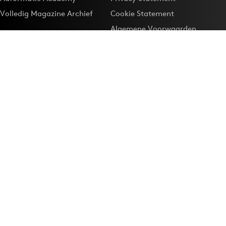
Volledig Magazine Archief
Cookie Statement
Algemene Voorwaarden
Onze app
Maak Adformatie.nl je
Google-favoriet
Privacyinstellingen
Download de
Adformatie Nieuws App