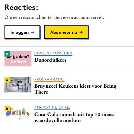
Reacties:
Media
Merkstrategie
Om een reactie achter te laten is een account vereist.
PR
Inloggen
Abonneer nu
Programmatic
Purpose Marketing
Reputatie & crisis
CONTENTMARKETING
Donorduikers
PROGRAMMATIC
Bruynzeel Keukens kiest voor Being
There
REPUTATIE & CRISIS
Coca-Cola tuimelt uit top 10 meest
waardevolle merken