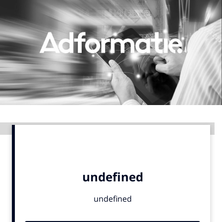
Menu
Home
9 sept: GenAI-training
12 nov: MarketingLive!
Adverteren
Events
Advertentie
Opleidingen
Vacatures
Academy
Partners
Topics
Artificial Intelligence