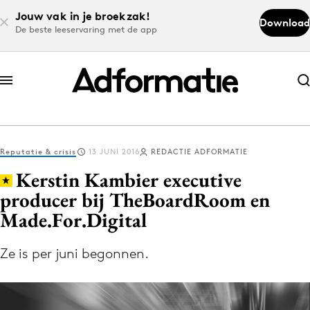
Jouw vak in je broekzak!
Download
De beste leeservaring met de app
Abonneer nu
Abonneer nu
Reputatie & crisis
13 JUNI 2016
REDACTIE ADFORMATIE
Log in
Kerstin Kambier executive
producer bij TheBoardRoom en
Made.For.Digital
Download de app
Volg het laatste nieuws via de Adformatie
Ze is per juni begonnen.
Nieuws app