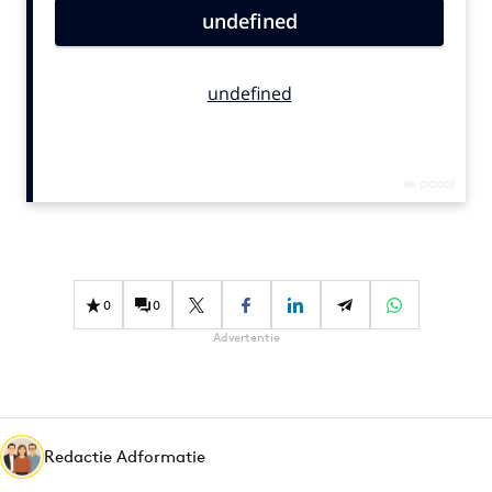
Bureaus
Campagnes
Carriere
Contentmarketing
Craft
Customer Experience
Data & Insights
Design
Digital transformation
0
0
Diversiteit
Advertentie
Effectiviteit
Gedragsverandering
Influencer marketing
Interne communicatie
Redactie Adformatie
Martech