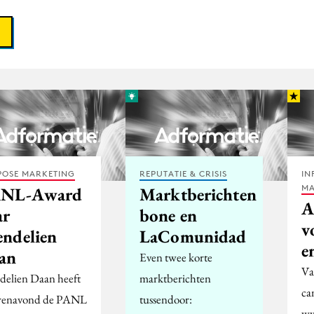
POSE MARKETING
REPUTATIE & CRISIS
IN
MA
NL-Award
Marktberichten
A
ar
bone en
v
ndelien
LaComunidad
e
an
Even twee korte
Va
elien Daan heeft
marktberichten
ca
erenavond de PANL
tussendoor:
ww