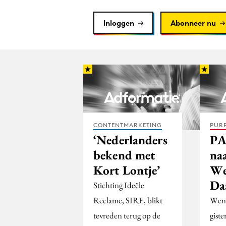
Inloggen
Abonneer nu
CONTENTMARKETING
PUR
‘Nederlanders
PA
bekend met
na
Kort Lontje’
We
Da
Stichting Ideële
Reclame, SIRE, blikt
Wend
tevreden terug op de
gist