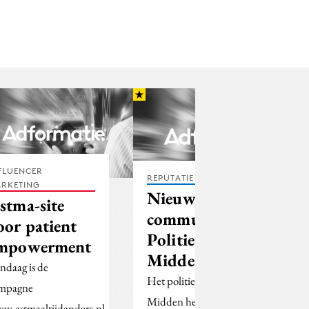
FLUENCER
REPUTATIE & CRISIS
RKETING
Nieuw
stma-site
communicatiehoofd
oor patient
Politie Hollands
mpowerment
Midden
ndaag is de
Het politiekorps Hollands
mpagne
Midden heeft per 1 april
w.astmaaltijdanders.nl