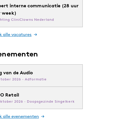
pert interne communicatie (28 uur
r week)
chting CliniClowns Nederland
k alle vacatures
enementen
g van de Audio
ktober 2026 · Adformatie
O Retail
oktober 2026 · Doopsgezinde Singelkerk
jk alle evenementen