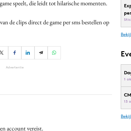
ame speelt, die leidt tot hilarische momenten.
Ex
pe
Sti
 van de clips direct de game per sms bestellen op
Bekij
Ev
Advertentie
Da
1 o
CM
13 
Beki
een account vereist.