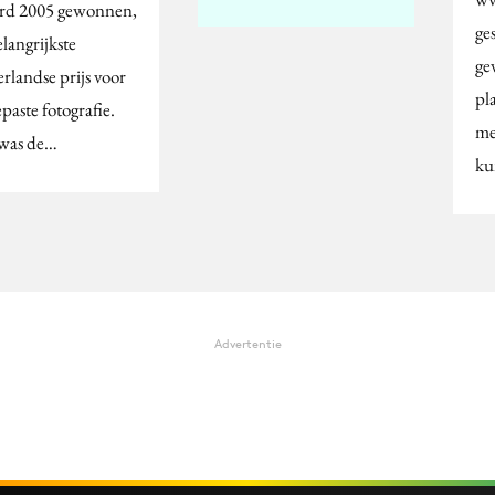
d 2005 gewonnen,
ge
langrijkste
ge
rlandse prijs voor
pl
paste fotografie.
me
was de…
ku
Advertentie