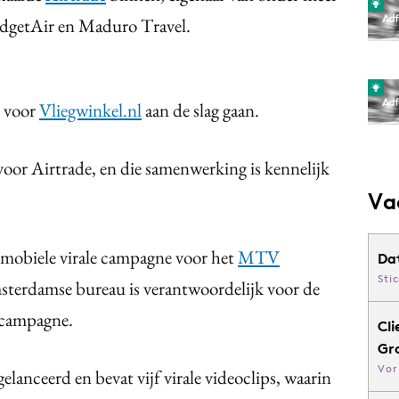
udgetAir en Maduro Travel.
e voor
Vliegwinkel.nl
aan de slag gaan.
 voor Airtrade, en die samenwerking is kennelijk
Va
obiele virale campagne voor het
MTV
Da
Sti
erdamse bureau is verantwoordelijk voor de
e campagne.
Cli
Gr
Vor
lanceerd en bevat vijf virale videoclips, waarin