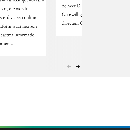
de heer D. (Dick) van
start, die wordt
Gooswilligen benoemd tot
voerd via een online
directeur Communicatie.
atform waar mensen
t astma informatie
nnen…