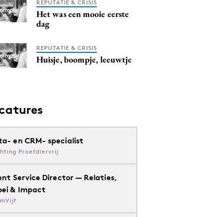
REPUTATIE & CRISIS
Het was een mooie eerste
dag
REPUTATIE & CRISIS
Huisje, boompje, leeuwtje
catures
ta- en CRM- specialist
chting Proefdiervrij
ent Service Director — Relaties,
oei & Impact
mVijf