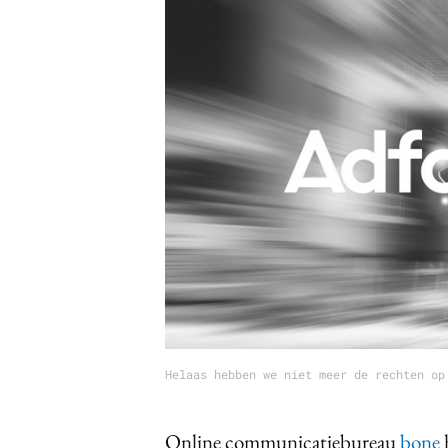
Carriere
Effectiviteit
Contentmarketing
Gedragsverand
Craft
Influencer mar
Customer Experience
Interne commu
Data & Insights
Martech
Helaas hebben we niet meer de rechten op
Online communicatiebureau
bone