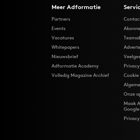
Meer Adformatie
Servi
Partners
Contac
Events
Abonne
Vacatures
Teama
Whitepapers
Advert
Nieuwsbrief
Veelge
Adformatie Academy
Privac
Volledig Magazine Archief
Cookie
Algeme
Onze a
Maak A
Google
Privacy