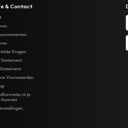
ce & Contact
t
ren
bonnementen
eren
stelde Vragen
y Statement
 Statement
ne Voorwaarden
pp
dformatie.nl je
-favoriet
instellingen