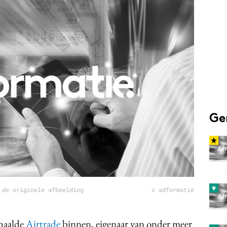
Programmatic
ering
Purpose Marketing
keting
Reputatie & crisis
nicatie
Ge
 de originele afbeelding
© adformatie
haalde
Airtrade
binnen, eigenaar van onder meer