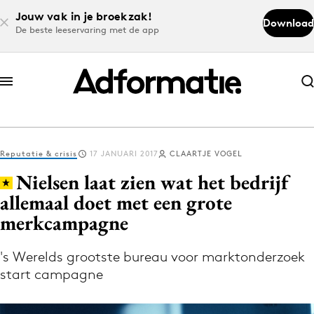
Jouw vak in je broekzak!
Download
De beste leeservaring met de app
Abonneer nu
Abonneer nu
Reputatie & crisis
17 JANUARI 2017
CLAARTJE VOGEL
Log in
Nielsen laat zien wat het bedrijf
allemaal doet met een grote
merkcampagne
Download de app
Volg het laatste nieuws via de Adformatie
's Werelds grootste bureau voor marktonderzoek
Nieuws app
start campagne