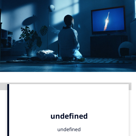
Menu
Home
9 sept: GenAI-training
12 nov: MarketingLive!
Adverteren
Events
Opleidingen
Advertentie
Vacatures
Academy
Partners
Topics
Artificial Intelligence