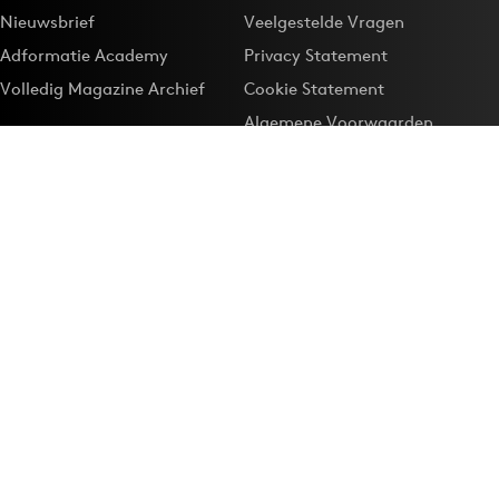
Nieuwsbrief
Veelgestelde Vragen
Adformatie Academy
Privacy Statement
Volledig Magazine Archief
Cookie Statement
Algemene Voorwaarden
Onze app
Maak Adformatie.nl je
Google-favoriet
Privacyinstellingen
Download de
Adformatie Nieuws App