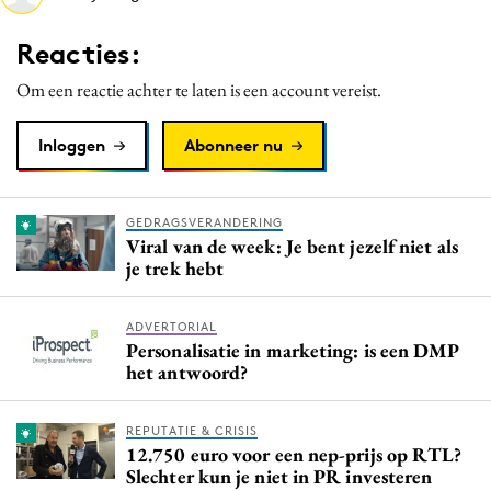
Media
Reacties:
Merkstrategie
Om een reactie achter te laten is een account vereist.
PR
Programmatic
Inloggen
Abonneer nu
Purpose Marketing
Reputatie & crisis
GEDRAGSVERANDERING
Viral van de week: Je bent jezelf niet als
je trek hebt
ADVERTORIAL
Personalisatie in marketing: is een DMP
het antwoord?
REPUTATIE & CRISIS
12.750 euro voor een nep-prijs op RTL?
Slechter kun je niet in PR investeren