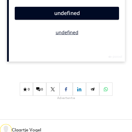
Bureaus
Campagnes
Carriere
Contentmarketing
Craft
Customer Experience
Data & Insights
Design
Digital transformation
Diversiteit
0
0
Effectiviteit
Advertentie
Gedragsverandering
Influencer marketing
Interne communicatie
Martech
Claartje Vogel