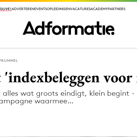
GLIVE!
GLIVE!
ADVERTEREN
ADVERTEREN
EVENTS
EVENTS
OPLEIDINGEN
OPLEIDINGEN
VACATURES
VACATURES
ACADEMY
ACADEMY
PARTNERS
PARTNERS
 PRUMMEL
ieuws app
 'indexbeleggen voor 
alles wat groots eindigt, klein begint -
 campagne waarmee…
Media
ormation
Merkstrategie
PR