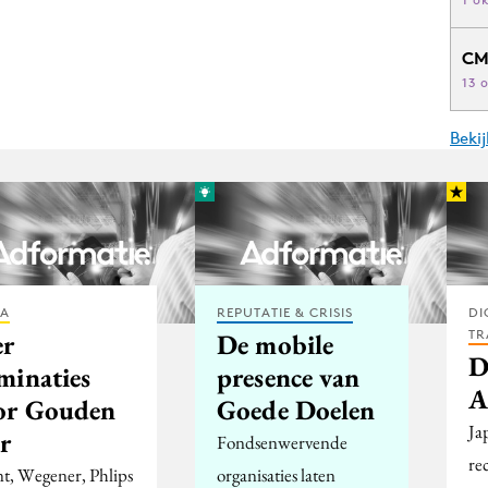
CM
13 
Beki
IA
REPUTATIE & CRISIS
DI
TR
er
De mobile
D
minaties
presence van
A
or Gouden
Goede Doelen
Ja
r
Fondsenwervende
re
nt, Wegener, Phlips
organisaties laten