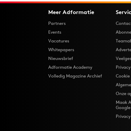
Meer Adformatie
Servi
Partners
Contac
Events
Abonne
Vacatures
Teama
Whitepapers
Advert
Nieuwsbrief
Veelge
Adformatie Academy
Privac
Volledig Magazine Archief
Cookie
Algeme
Onze a
Maak A
Google
Privacy