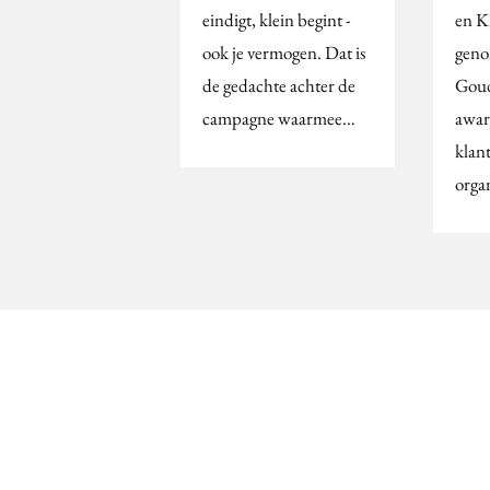
eindigt, klein begint -
en K
ook je vermogen. Dat is
geno
de gedachte achter de
Goud
campagne waarmee…
awar
klan
organ