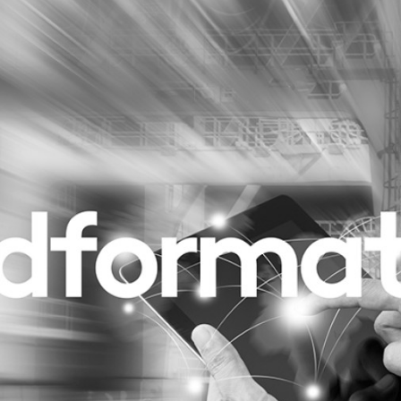
Programmatic
ering
Purpose Marketing
keting
Reputatie & crisis
nicatie