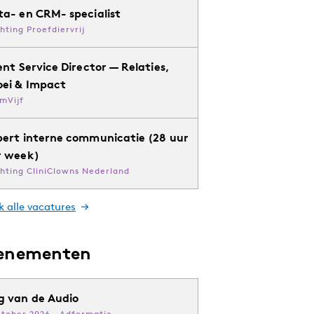
ta- en CRM- specialist
chting Proefdiervrij
ent Service Director — Relaties,
oei & Impact
mVijf
pert interne communicatie (28 uur
r week)
chting CliniClowns Nederland
k alle vacatures
enementen
g van de Audio
ktober 2026 · Adformatie