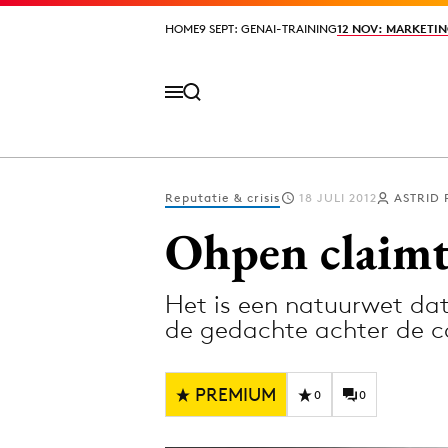
HOME
HOME
9 SEPT: GENAI-TRAINING
9 SEPT: GENAI-TRAINING
12 NOV: MARKETIN
12 NOV: MARKETIN
Reputatie & crisis
18 JULI 2012
ASTRID
Volg het laatste nieuws via de Adformatie N
Ohpen claimt
Het is een natuurwet dat 
Topics
de gedachte achter de
Artificial Intelligence
Design
Bureaus
Digital transf
PREMIUM
0
0
Campagnes
Diversiteit