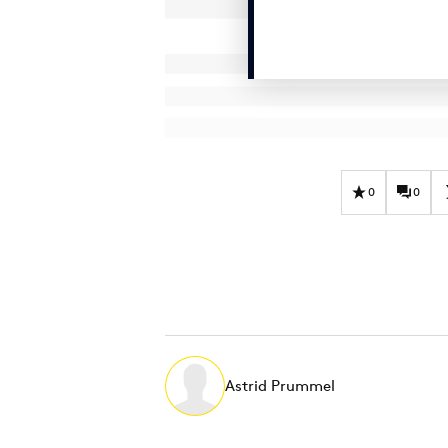
0
0
Astrid Prummel