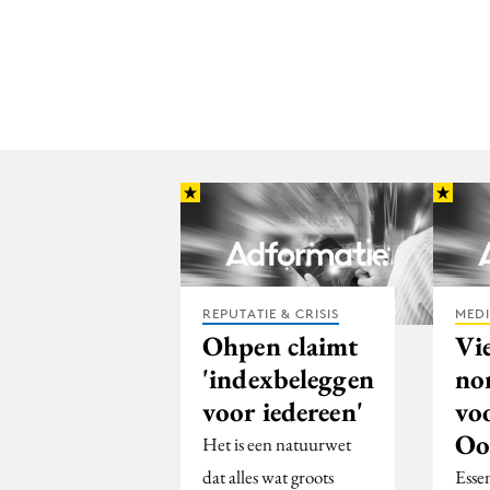
REPUTATIE & CRISIS
MED
Ohpen claimt
Vi
'indexbeleggen
no
voor iedereen'
vo
Oo
Het is een natuurwet
dat alles wat groots
Esse