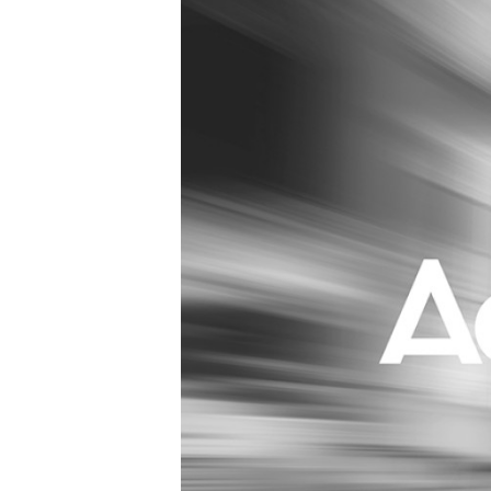
Carriere
Effectiviteit
Contentmarketing
Gedragsverand
Craft
Influencer mar
Customer Experience
Interne commu
Data & Insights
Martech