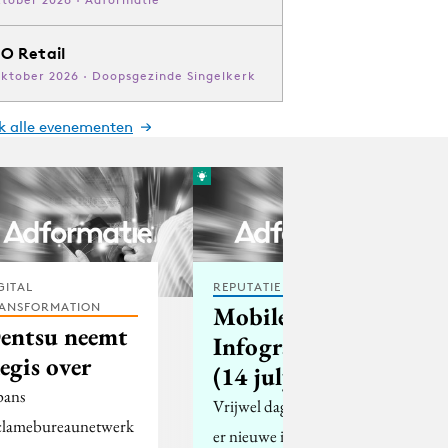
O Retail
oktober 2026 · Doopsgezinde Singelkerk
jk alle evenementen
GITAL
REPUTATIE & CRISIS
ANSFORMATION
Mobile
entsu neemt
Infographics
egis over
(14 july 2012)
pans
Vrijwel dagelijks komen
clamebureaunetwerk
er nieuwe infographics