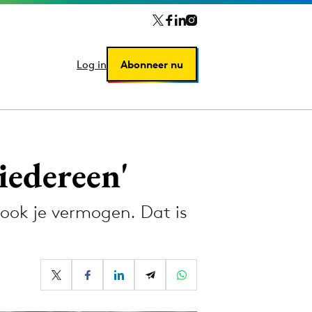
Log in
Log in
Abonneer nu
Abonneer nu
iedereen'
 ook je vermogen. Dat is