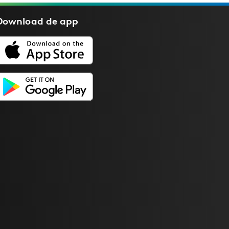
Download de
app