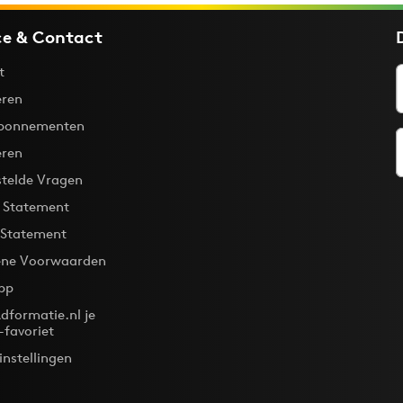
ce & Contact
t
ren
bonnementen
eren
stelde Vragen
y Statement
 Statement
ne Voorwaarden
pp
dformatie.nl je
-favoriet
instellingen