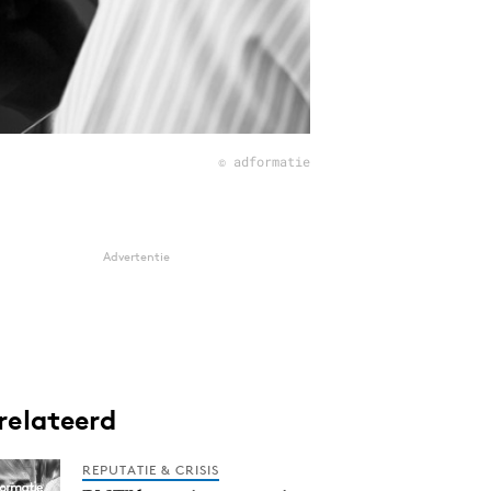
© adformatie
Advertentie
relateerd
REPUTATIE & CRISIS