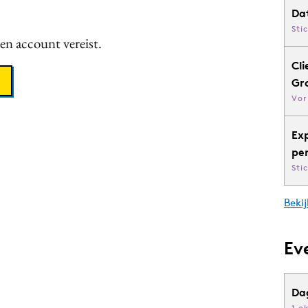
Da
Sti
een account vereist.
Cli
Gr
Vor
Ex
pe
Sti
Bekij
Ev
Da
1 o