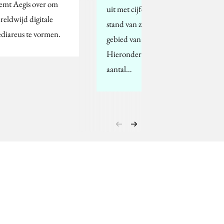
emt Aegis over om
uit met cijfers over de
reldwijd digitale
stand van zaken op
diareus te vormen.
gebied van 'Mobile'.
Hieronder een select
aantal…