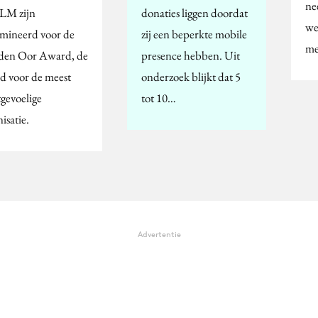
ne
LM zijn
donaties liggen doordat
we
mineerd voor de
zij een beperkte mobile
me
en Oor Award, de
presence hebben. Uit
d voor de meest
onderzoek blijkt dat 5
tgevoelige
tot 10…
isatie.
Advertentie