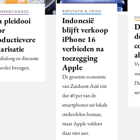
REPUTATIE & CRISIS
TNERBIJDRAGE
DI
Indonesië
n pleidooi
D
blijft verkoop
or
d
iPhone 16
oductievere
c
verbieden na
arisatie
a
toezegging
dialoog en discussie
Vr
Apple
verder brengen.
ve
De grootste economie
De
van Zuidoost-Azië eist
se
dat 40 pct van de
smartphones uit lokale
onderdelen bestaat,
maar Apple voldoet
daar niet aan.