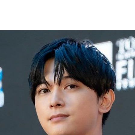
Programmatic
ering
Purpose Marketing
keting
Reputatie & crisis
nicatie