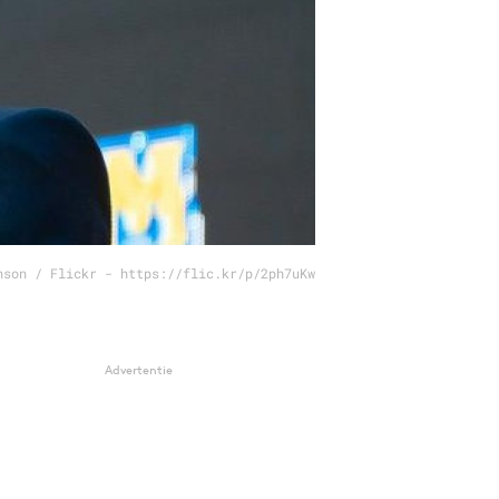
nson / Flickr - https://flic.kr/p/2ph7uKw
Advertentie