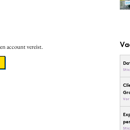
Va
een account vereist.
Da
Sti
Cli
Gr
Vor
Ex
pe
Sti