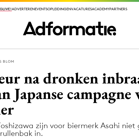
GLIVE!
GLIVE!
ADVERTEREN
ADVERTEREN
EVENTS
EVENTS
OPLEIDINGEN
OPLEIDINGEN
VACATURES
VACATURES
ACADEMY
ACADEMY
PARTNERS
PARTNERS
S BLOM
ieuws app
eur na dronken inbra
van Japanse campagne 
ier
Media
ormation
Merkstrategie
oshizawa zijn voor biermerk Asahi niet
PR
ullenbak in.