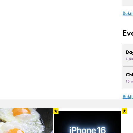
Bekij
Ev
Da
1 o
CM
13 
Beki