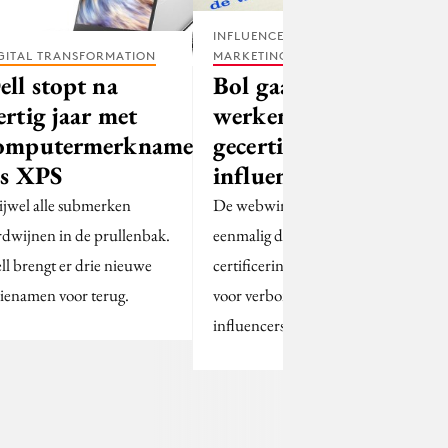
INFLUENCER
GITAL TRANSFORMATION
MARKETING
ell stopt na
Bol gaat
ertig jaar met
werken met
omputermerknamen
gecertificeerde
ls XPS
influencers
ijwel alle submerken
De webwinkel gaat ook
rdwijnen in de prullenbak.
eenmalig de kosten van
ll brengt er drie nieuwe
certificering betalen
rienamen voor terug.
voor verbonden
influencers.