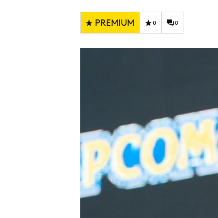
Carriere
Effectiviteit
Contentmarketing
Gedragsverand
PREMIUM
0
0
Craft
Influencer mar
Customer Experience
Interne commu
Data & Insights
Martech