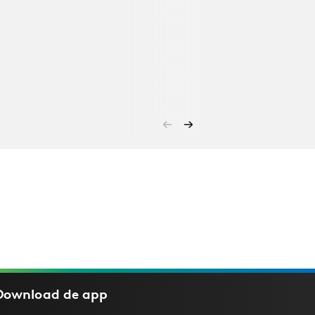
Download de
app