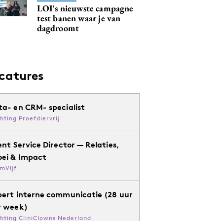
LOI's nieuwste campagne
test banen waar je van
dagdroomt
catures
ta- en CRM- specialist
chting Proefdiervrij
ent Service Director — Relaties,
oei & Impact
mVijf
pert interne communicatie (28 uur
r week)
chting CliniClowns Nederland