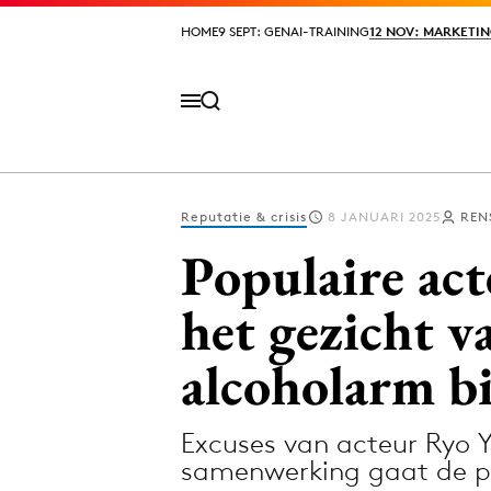
HOME
HOME
9 SEPT: GENAI-TRAINING
9 SEPT: GENAI-TRAINING
12 NOV: MARKETIN
12 NOV: MARKETIN
Reputatie & crisis
8 JANUARI 2025
REN
Volg het laatste nieuws via de Adformatie N
Populaire act
het gezicht 
Topics
alcoholarm b
Artificial Intelligence
Design
Bureaus
Digital transf
Excuses van acteur Ryo Y
Campagnes
Diversiteit
samenwerking gaat de pr