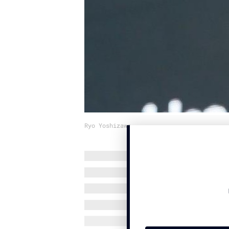
Ryo Yoshizawa