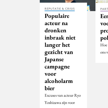
REPUTATIE & CRISIS
PAR
Populaire
Ee
acteur na
vo
dronken
pr
inbraak niet
pol
langer het
Hoe 
gezicht van
ons 
Japanse
campagne
voor
alcoholarm
bier
Excuses van acteur Ryo
Yoshizawa zijn voor