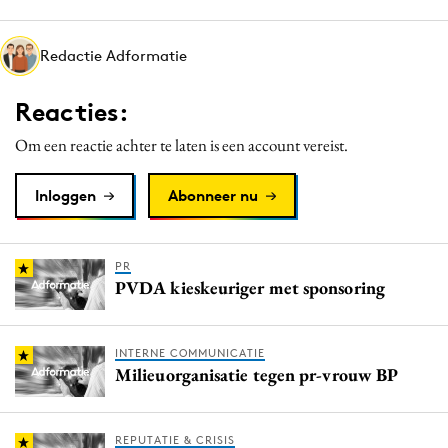
Media
Merkstrategie
Redactie Adformatie
PR
Reacties:
Programmatic
Purpose Marketing
Om een reactie achter te laten is een account vereist.
Reputatie & crisis
Inloggen
Abonneer nu
PR
PVDA kieskeuriger met sponsoring
INTERNE COMMUNICATIE
Milieuorganisatie tegen pr-vrouw BP
REPUTATIE & CRISIS