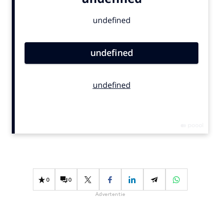
Bureaus
Campagnes
Carriere
Contentmarketing
Craft
Customer Experience
Data & Insights
Design
Digital transformation
Diversiteit
Effectiviteit
Gedragsverandering
0
0
Influencer marketing
Advertentie
Interne communicatie
Martech