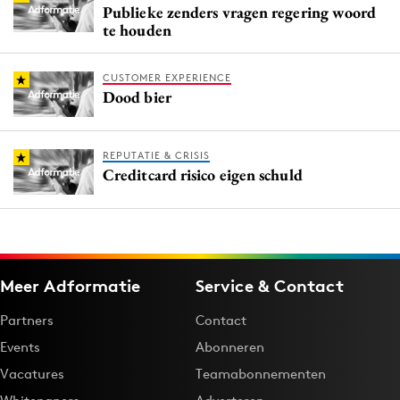
Publieke zenders vragen regering woord
te houden
CUSTOMER EXPERIENCE
Dood bier
REPUTATIE & CRISIS
Creditcard risico eigen schuld
Meer Adformatie
Service & Contact
Partners
Contact
Events
Abonneren
Vacatures
Teamabonnementen