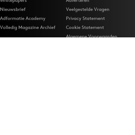
Whitepapers
Adverteren
Nieuwsbrief
Veelgestelde Vragen
Adformatie Academy
Privacy Statement
Volledig Magazine Archief
Cookie Statement
Algemene Voorwaarden
Onze app
Maak Adformatie.nl je
Google-favoriet
Privacyinstellingen
Download de
Adformatie Nieuws App