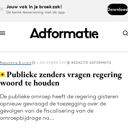
Jouw vak in je broekzak!
Download
De beste leeservaring met de app
Abonneer nu
Abonneer nu
Reputatie & crisis
5 DECEMBER 2001
REDACTIE ADFORMATIE
Log in
Publieke zenders vragen regering
woord te houden
Download de app
Volg het laatste nieuws via de Adformatie
De publieke omroep heeft de regering gisteren
opnieuw gevraagd de toezegging over de
Nieuws app
gevolgen van de fiscalisering van de
omroepbijdrage na…