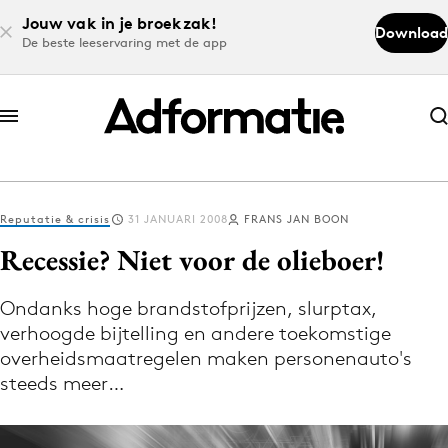
Jouw vak in je broekzak!
Download
De beste leeservaring met de app
Abonneer nu
Abonneer nu
Reputatie & crisis
31 JANUARI 2008
FRANS JAN BOON
Log in
Recessie? Niet voor de olieboer!
Ondanks hoge brandstofprijzen, slurptax,
Download de app
verhoogde bijtelling en andere toekomstige
Volg het laatste nieuws via de Adformatie
overheidsmaatregelen maken personenauto's
Nieuws app
steeds meer…