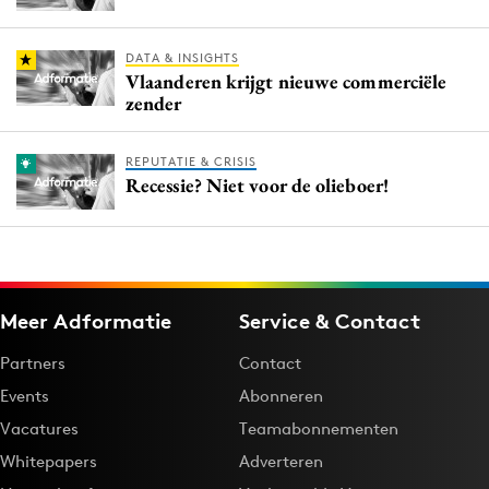
DATA & INSIGHTS
Vlaanderen krijgt nieuwe commerciële
zender
REPUTATIE & CRISIS
Recessie? Niet voor de olieboer!
Meer Adformatie
Service & Contact
Partners
Contact
Events
Abonneren
Vacatures
Teamabonnementen
Whitepapers
Adverteren