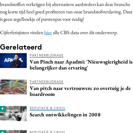
brandstoffen verkrijgen bij alternatieve aanbieders kan deze branche
Media
nog korte tijd heel goed profiteren van onze brandstofverslaving. Daar
Merkstrategie
is geen zegelboekje of puntenpas voor nodig!
PR
Cijferfetisjisten vinden
hier
alle CBS-data over dit onderwerp.
Programmatic
Purpose Marketing
Gerelateerd
Reputatie & crisis
PARTNERBIJDRAGE
Van Pinch naar Apadmi: 'Nieuwsgierigheid is
belangrijker dan ervaring'
PARTNERBIJDRAGE
Van pitch naar vertrouwen: zo overtuig je de
boardroom
REPUTATIE & CRISIS
Search ontwikkelingen in 2008
REPUTATIE & CRISIS