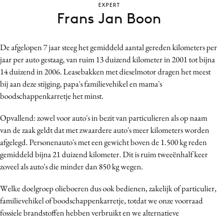
EXPERT
Bureaus
Frans Jan Boon
Campagnes
Carriere
De afgelopen 7 jaar steeg het gemiddeld aantal gereden kilometers per
Contentmarketing
jaar per auto gestaag, van ruim 13 duizend kilometer in 2001 tot bijna
Craft
14 duizend in 2006. Leasebakken met dieselmotor dragen het meest
Customer Experience
bij aan deze stijging, papa's familievehikel en mama's
boodschappenkarretje het minst.
Data & Insights
Design
Opvallend: zowel voor auto's in bezit van particulieren als op naam
Digital transformation
van de zaak geldt dat met zwaardere auto's meer kilometers worden
Diversiteit
afgelegd. Personenauto's met een gewicht boven de 1.500 kg reden
gemiddeld bijna 21 duizend kilometer. Dit is ruim tweeënhalf keer
Effectiviteit
zoveel als auto's die minder dan 850 kg wegen.
Gedragsverandering
Influencer marketing
Welke doelgroep olieboeren dus ook bedienen, zakelijk of particulier,
Interne communicatie
familievehikel of boodschappenkarretje, totdat we onze voorraad
fossiele brandstoffen hebben verbruikt en we alternatieve
Martech