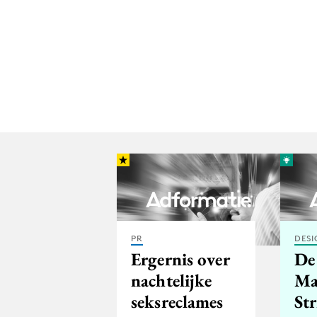
PR
DESI
Ergernis over
De
nachtelijke
Ma
seksreclames
Str