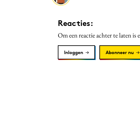
Reacties:
Om een reactie achter te laten is 
Inloggen
Abonneer nu