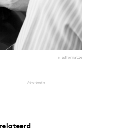
© adformatie
Advertentie
relateerd