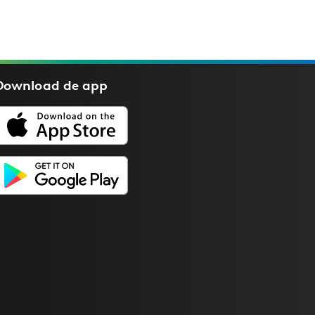
Download de
app