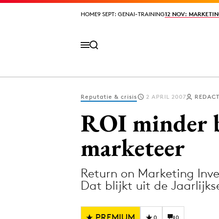
HOME
HOME
9 SEPT: GENAI-TRAINING
9 SEPT: GENAI-TRAINING
12 NOV: MARKETIN
12 NOV: MARKETIN
Reputatie & crisis
2 APRIL 2007
REDACT
Volg het laatste nieuws via de Adformatie N
ROI minder b
marketeer
Topics
Return on Marketing Inv
Artificial Intelligence
Design
Dat blijkt uit de Jaarli
Bureaus
Digital transf
Campagnes
Diversiteit
PREMIUM
0
0