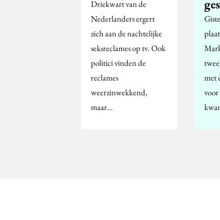
ge
Driekwart van de
Nederlanders ergert
Gist
zich aan de nachtelijke
plaat
seksreclames op tv. Ook
Mark
politici vinden de
twee
reclames
met 
weerzinwekkend,
voor
maar…
kwa