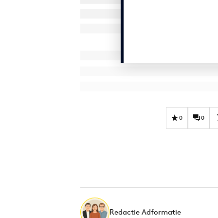
0
0
Redactie Adformatie