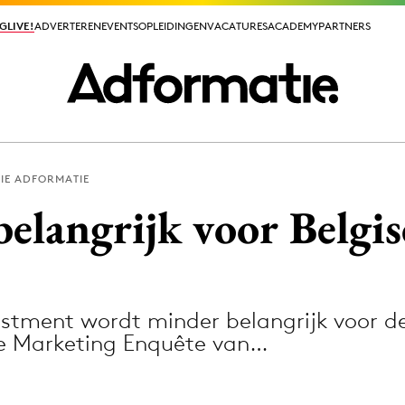
GLIVE!
GLIVE!
ADVERTEREN
ADVERTEREN
EVENTS
EVENTS
OPLEIDINGEN
OPLEIDINGEN
VACATURES
VACATURES
ACADEMY
ACADEMY
PARTNERS
PARTNERS
IE ADFORMATIE
ieuws app
elangrijk voor Belgis
estment wordt minder belangrijk voor d
Media
jkse Marketing Enquête van…
ormation
Merkstrategie
PR