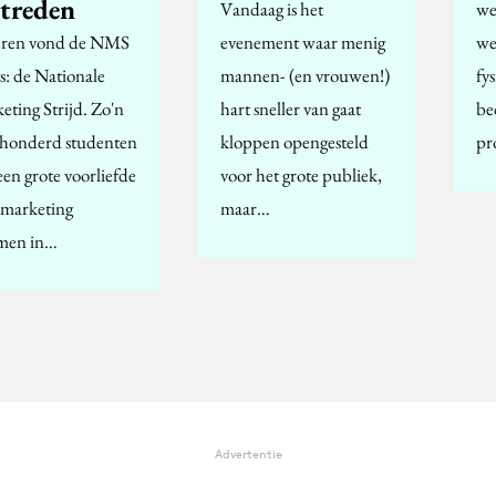
streden
Vandaag is het
we
eren vond de NMS
evenement waar menig
we
s: de Nationale
mannen- (en vrouwen!)
fy
eting Strijd. Zo'n
hart sneller van gaat
be
honderd studenten
kloppen opengesteld
pr
een grote voorliefde
voor het grote publiek,
 marketing
maar…
men in…
Advertentie