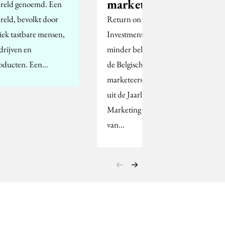
marketeer
reld genoemd. Een
reld, bevolkt door
Return on Marketing
siek tastbare mensen,
Investment wordt
drijven en
minder belangrijk voor
oducten. Een…
de Belgische
marketeers. Dat blijkt
uit de Jaarlijkse
Marketing Enquête
van…