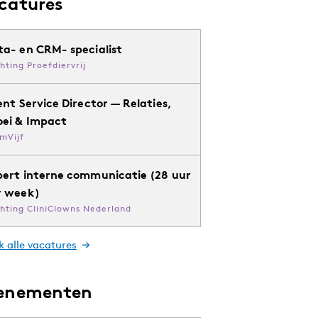
catures
ta- en CRM- specialist
chting Proefdiervrij
ent Service Director — Relaties,
oei & Impact
mVijf
pert interne communicatie (28 uur
r week)
chting CliniClowns Nederland
k alle vacatures
enementen