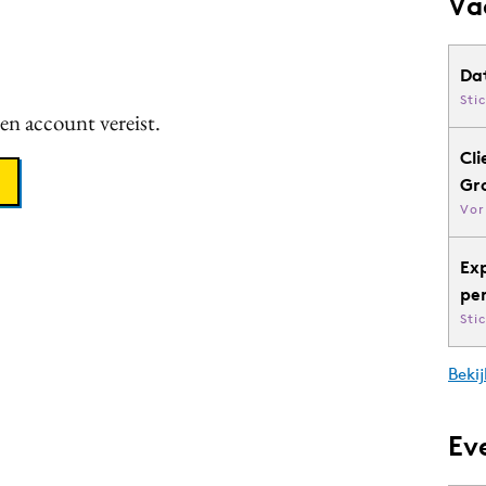
Va
Da
Sti
een account vereist.
Cli
Gr
Vor
Ex
pe
Sti
Bekij
Ev