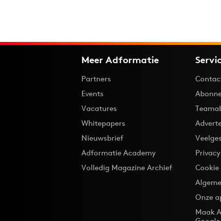
Meer Adformatie
Servi
Partners
Contac
Events
Abonne
Vacatures
Teama
Whitepapers
Advert
Nieuwsbrief
Veelge
Adformatie Academy
Privac
Volledig Magazine Archief
Cookie
Algeme
Onze a
Maak A
Google