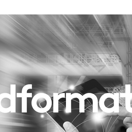
Programmatic
ering
Purpose Marketing
keting
Reputatie & crisis
nicatie