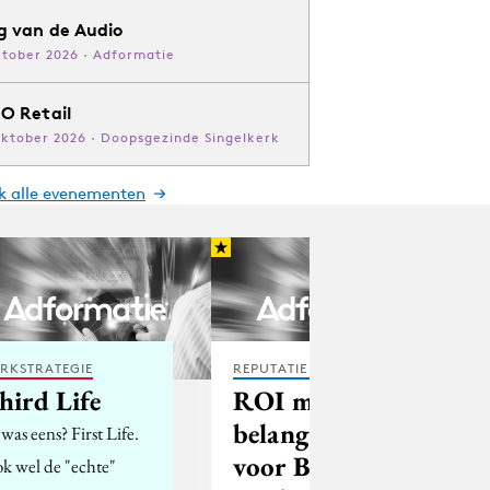
g van de Audio
ktober 2026 · Adformatie
O Retail
oktober 2026 · Doopsgezinde Singelkerk
jk alle evenementen
RKSTRATEGIE
REPUTATIE & CRISIS
hird Life
ROI minder
belangrijk
 was eens? First Life.
voor Belgische
k wel de "echte"