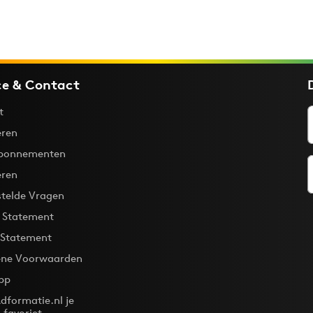
ce & Contact
t
ren
bonnementen
eren
stelde Vragen
y Statement
 Statement
ne Voorwaarden
pp
dformatie.nl je
-favoriet