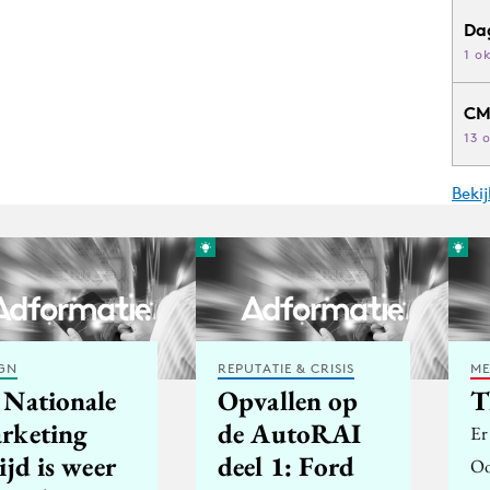
Da
1 o
CM
13 
Beki
GN
REPUTATIE & CRISIS
ME
 Nationale
Opvallen op
T
rketing
de AutoRAI
Er
ijd is weer
deel 1: Ford
Oo