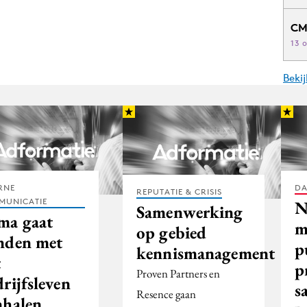
CM
13 
Beki
RNE
DA
REPUTATIE & CRISIS
MUNICATIE
N
Samenwerking
ma gaat
m
op gebied
nden met
p
kennismanagement
t
p
Proven Partners en
rijfsleven
s
Resence gaan
nhalen