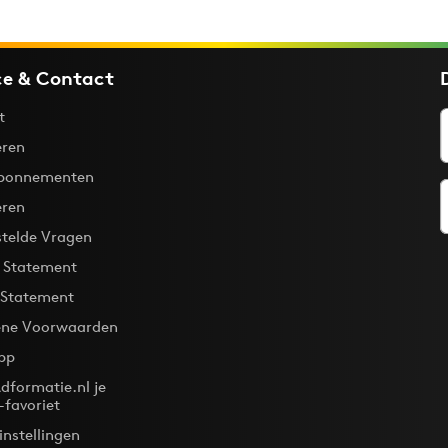
ce & Contact
t
ren
bonnementen
eren
stelde Vragen
y Statement
 Statement
ne Voorwaarden
pp
dformatie.nl je
-favoriet
instellingen