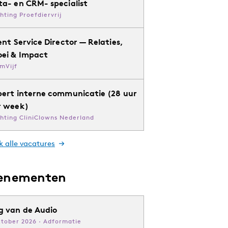
ta- en CRM- specialist
chting Proefdiervrij
ent Service Director — Relaties,
oei & Impact
mVijf
pert interne communicatie (28 uur
r week)
chting CliniClowns Nederland
k alle vacatures
enementen
g van de Audio
ktober 2026 · Adformatie