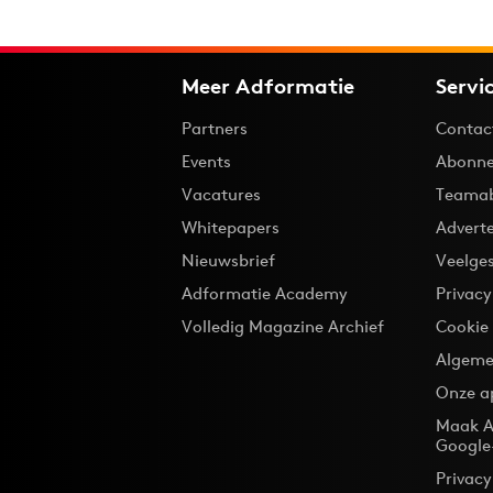
Meer Adformatie
Servi
Partners
Contac
Events
Abonne
Vacatures
Teama
Whitepapers
Advert
Nieuwsbrief
Veelge
Adformatie Academy
Privac
Volledig Magazine Archief
Cookie
Algeme
Onze a
Maak A
Google
Privacy