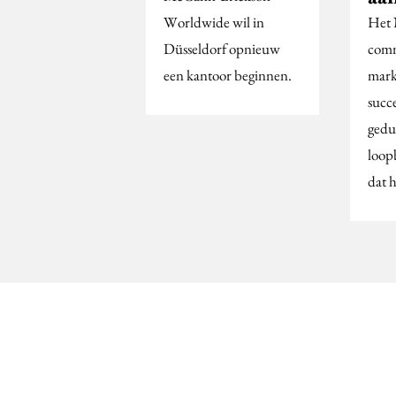
Worldwide wil in
Het 
Düsseldorf opnieuw
comm
een kantoor beginnen.
mark
succ
gedu
loop
dat 