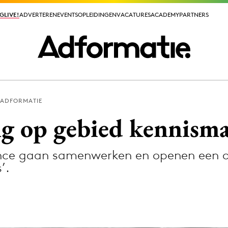
GLIVE!
GLIVE!
ADVERTEREN
ADVERTEREN
EVENTS
EVENTS
OPLEIDINGEN
OPLEIDINGEN
VACATURES
VACATURES
ACADEMY
ACADEMY
PARTNERS
PARTNERS
 ADFORMATIE
ieuws app
g op gebied kennism
ence gaan samenwerken en openen een o
’.
Media
ormation
Merkstrategie
PR