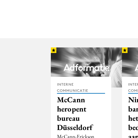
INTERNE
INTE
COMMUNICATIE
COM
McCann
Ni
heropent
ba
bureau
he
Düsseldorf
bed
aa
McCann-Erickson