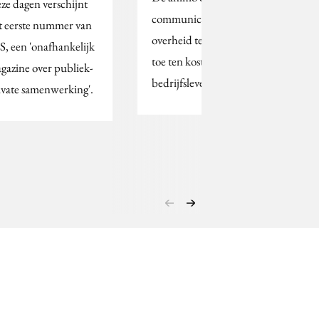
ze dagen verschijnt
communicatieadviseurs om bij de
t eerste nummer van
overheid te gaan werken neemt sterk
S, een 'onafhankelijk
toe ten koste van banen in het
gazine over publiek-
bedrijfsleven. Oorzaken…
ivate samenwerking'.