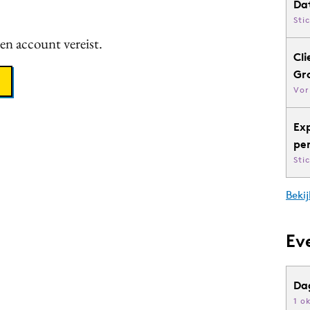
Da
Sti
een account vereist.
Cli
Gr
Vor
Ex
pe
Sti
Bekij
Ev
Da
1 o