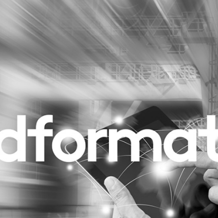
Programmatic
ering
Purpose Marketing
keting
Reputatie & crisis
nicatie