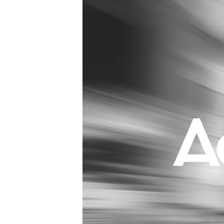
Carriere
Effectiviteit
Contentmarketing
Gedragsverand
Craft
Influencer mar
Customer Experience
Interne commu
Data & Insights
Martech