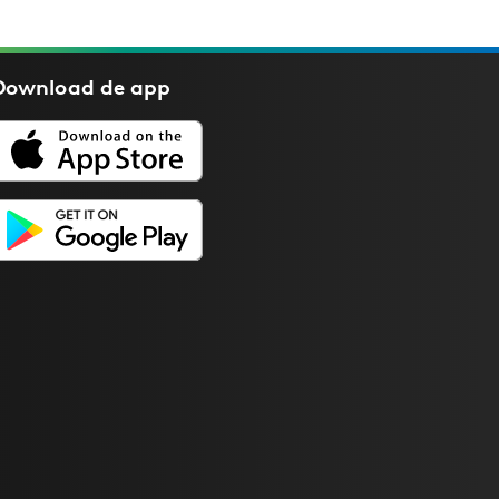
Download de
app