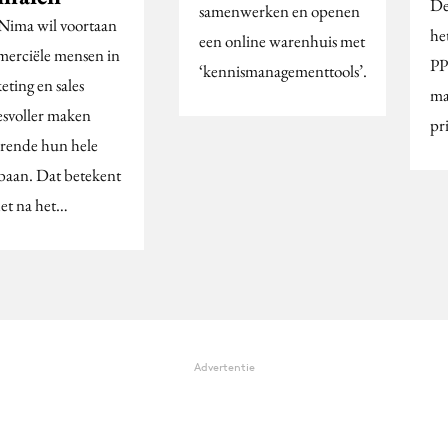
De
samenwerken en openen
Nima wil voortaan
he
een online warenhuis met
erciële mensen in
PP
‘kennismanagementtools’.
eting en sales
ma
esvoller maken
pr
rende hun hele
baan. Dat betekent
het na het…
Advertentie