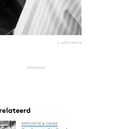
© adformatie
Advertentie
relateerd
REPUTATIE & CRISIS