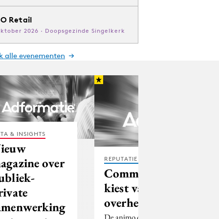
O Retail
oktober 2026 · Doopsgezinde Singelkerk
jk alle evenementen
TA & INSIGHTS
ieuw
agazine over
REPUTATIE & CRISIS
Communicatieprofessi
ubliek-
kiest vaker voor
rivate
overheid
amenwerking
De animo onder