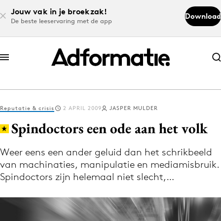
Jouw vak in je broekzak!
Download
De beste leeservaring met de app
Abonneer nu
Abonneer nu
Reputatie & crisis
2 APRIL 2009
JASPER MULDER
Log in
Spindoctors een ode aan het volk
Weer eens een ander geluid dan het schrikbeeld
Download de app
van machinaties, manipulatie en mediamisbruik.
Volg het laatste nieuws via de Adformatie
Spindoctors zijn helemaal niet slecht,…
Nieuws app