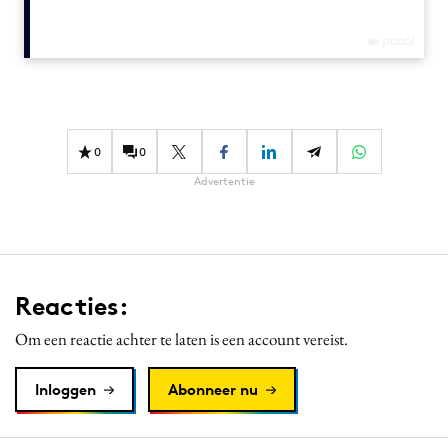
Media
Merkstrategie
PR
Programmatic
Purpose Marketing
0
0
Reputatie & crisis
Advertentie
Reacties:
Om een reactie achter te laten is een account vereist.
Inloggen
Abonneer nu