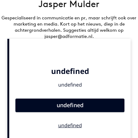
Jasper Mulder
Bureaus
Campagnes
Gespecialiseerd in communicatie en pr, maar schrijft ook over
marketing en media. Kort op het nieuws, diep in de
Carriere
achtergrondverhalen. Suggesties altijd welkom op
Contentmarketing
jasper@adformatie.nl.
Craft
Customer Experience
Data & Insights
Design
Digital transformation
Diversiteit
Effectiviteit
Gedragsverandering
Influencer marketing
Interne communicatie
Martech