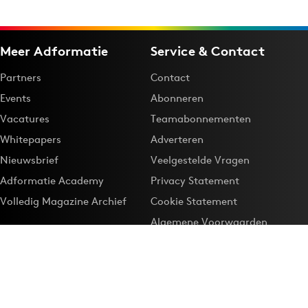
Meer Adformatie
Service & Contact
Partners
Contact
Events
Abonneren
Vacatures
Teamabonnementen
Whitepapers
Adverteren
Nieuwsbrief
Veelgestelde Vragen
Adformatie Academy
Privacy Statement
Volledig Magazine Archief
Cookie Statement
Algemene Voorwaarden
Onze app
Maak Adformatie.nl je
Google-favoriet
Privacyinstellingen