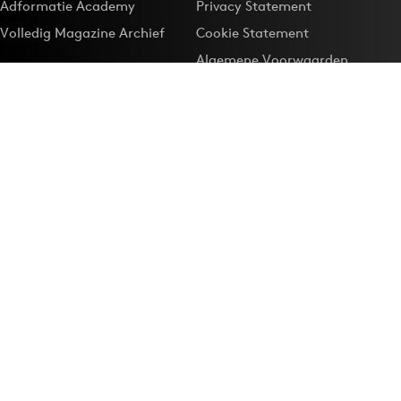
Adformatie Academy
Privacy Statement
Volledig Magazine Archief
Cookie Statement
Algemene Voorwaarden
Onze app
Maak Adformatie.nl je
Google-favoriet
Privacyinstellingen
Download de
Adformatie Nieuws App