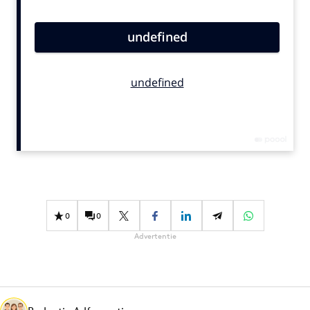
Bureaus
Campagnes
Carriere
Contentmarketing
Craft
Customer Experience
Data & Insights
Design
Digital transformation
Diversiteit
0
0
Effectiviteit
Advertentie
Gedragsverandering
Influencer marketing
Interne communicatie
Martech