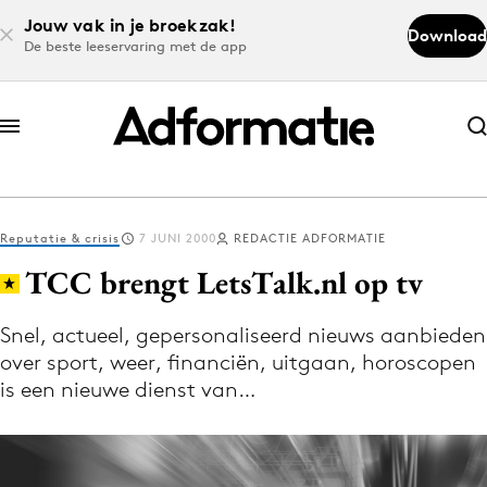
Jouw vak in je broekzak!
Download
De beste leeservaring met de app
Abonneer nu
Abonneer nu
Reputatie & crisis
7 JUNI 2000
REDACTIE ADFORMATIE
Log in
TCC brengt LetsTalk.nl op tv
Snel, actueel, gepersonaliseerd nieuws aanbieden
Download de app
over sport, weer, financiën, uitgaan, horoscopen
Volg het laatste nieuws via de Adformatie
is een nieuwe dienst van…
Nieuws app