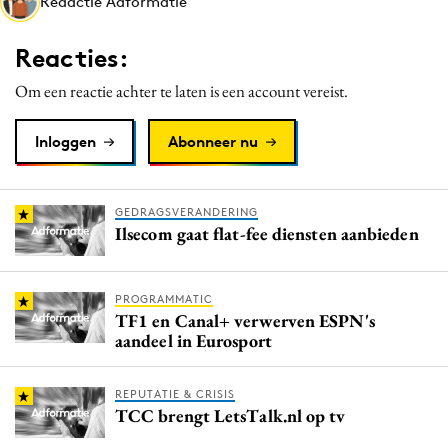
Redactie Adformatie
Media
Merkstrategie
Reacties:
PR
Om een reactie achter te laten is een account vereist.
Programmatic
Purpose Marketing
Inloggen
Abonneer nu
Reputatie & crisis
GEDRAGSVERANDERING
Ilsecom gaat flat-fee diensten aanbieden
PROGRAMMATIC
TF1 en Canal+ verwerven ESPN's
aandeel in Eurosport
REPUTATIE & CRISIS
TCC brengt LetsTalk.nl op tv