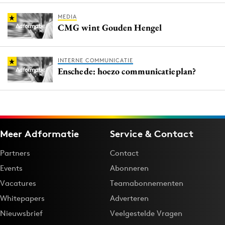
MEDIA
CMG wint Gouden Hengel
INTERNE COMMUNICATIE
Enschede: hoezo communicatieplan?
Meer Adformatie
Service & Contact
Partners
Contact
Events
Abonneren
Vacatures
Teamabonnementen
Whitepapers
Adverteren
Nieuwsbrief
Veelgestelde Vragen