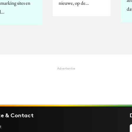
zel
marking sites en
nieuwe, op de…
da
al…
Advertentie
ce & Contact
t