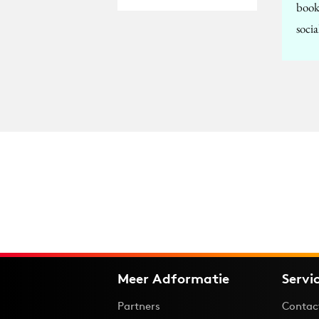
book
soci
Meer Adformatie
Servi
Partners
Contac