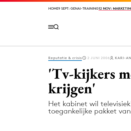
HOME
HOME
9 SEPT: GENAI-TRAINING
9 SEPT: GENAI-TRAINING
12 NOV: MARKETIN
12 NOV: MARKETIN
Reputatie & crisis
2 JUNI 2006
KARI-AN
Volg het laatste nieuws via de Adformatie N
'Tv-kijkers 
krijgen'
Topics
Het kabinet wil televisie
Artificial Intelligence
Design
toegankelijke pakket van
Bureaus
Digital transf
Campagnes
Diversiteit