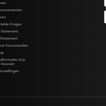
ren
bonnementen
eren
stelde Vragen
y Statement
 Statement
ne Voorwaarden
pp
dformatie.nl je
-favoriet
instellingen