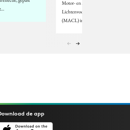
freflectie, gepast
Motor- en Autoclub
t…
Lichtenvoorde
(MACL) in juli…
Download de
app