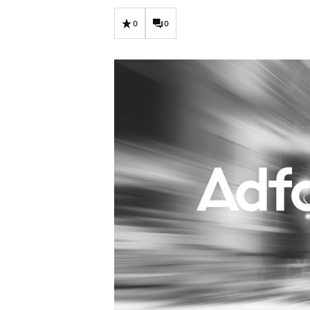
Carriere
Effectiviteit
Contentmarketing
Gedragsverand
0
0
Craft
Influencer mar
Customer Experience
Interne commu
Data & Insights
Martech