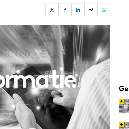
Programmatic
ering
Purpose Marketing
keting
Reputatie & crisis
nicatie
Ge