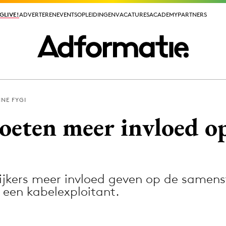
GLIVE!
GLIVE!
ADVERTEREN
ADVERTEREN
EVENTS
EVENTS
OPLEIDINGEN
OPLEIDINGEN
VACATURES
VACATURES
ACADEMY
ACADEMY
PARTNERS
PARTNERS
NE FYGI
ieuws app
moeten meer invloed o
kijkers meer invloed geven op de samenst
Media
 een kabelexploitant.
ormation
Merkstrategie
PR