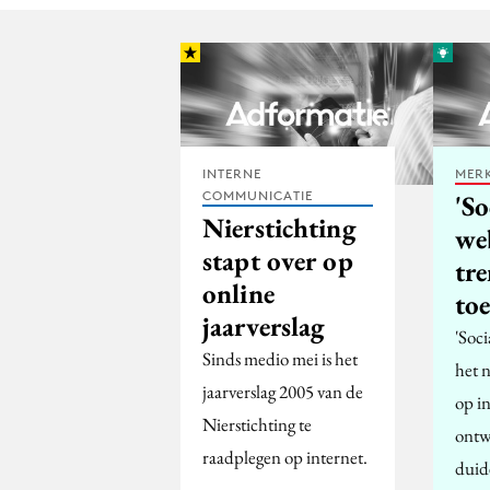
INTERNE
MERK
COMMUNICATIE
'So
Nierstichting
web
stapt over op
tr
online
to
jaarverslag
'Soci
Sinds medio mei is het
het 
jaarverslag 2005 van de
op i
Nierstichting te
ontw
raadplegen op internet.
duide