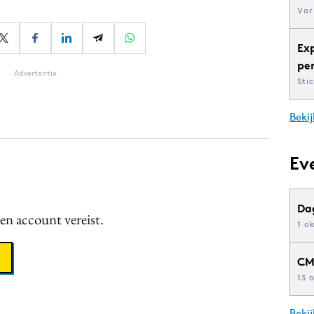
Vor
Ex
pe
Advertentie
Sti
Bekij
Ev
Da
een account vereist.
1 o
CM
13 
Beki