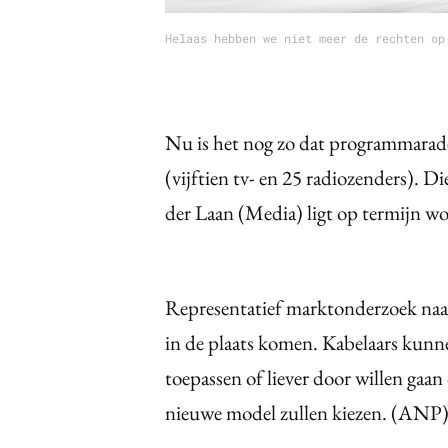
Helaas hebben we niet meer de rechten op
Nu is het nog zo dat programmarad
(vijftien tv- en 25 radiozenders). D
der Laan (Media) ligt op termijn w
Representatief marktonderzoek na
in de plaats komen. Kabelaars kunne
toepassen of liever door willen gaan
nieuwe model zullen kiezen. (ANP