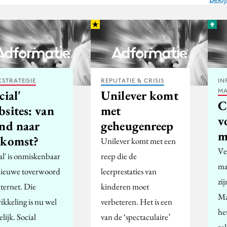
STRATEGIE
REPUTATIE & CRISIS
IN
MA
cial'
Unilever komt
C
sites: van
met
v
end naar
geheugenreep
m
ekomst?
Unilever komt met een
Ve
al' is onmiskenbaar
reep die de
ma
nieuwe toverwoord
leerprestaties van
zi
nternet. Die
kinderen moet
Ma
ikkeling is nu wel
verbeteren. Het is een
he
lijk. Social
van de ‘spectaculaire’