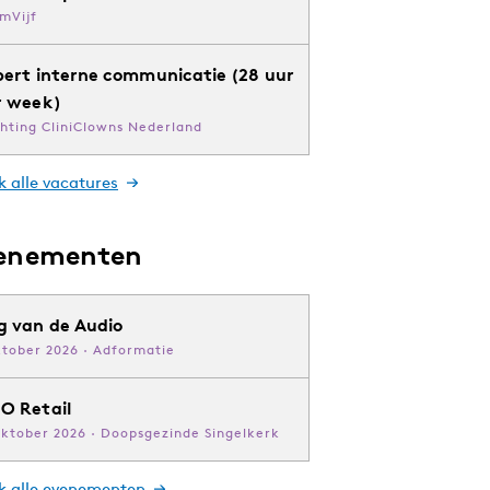
mVijf
pert interne communicatie (28 uur
r week)
chting CliniClowns Nederland
k alle vacatures
enementen
g van de Audio
ktober 2026 · Adformatie
O Retail
oktober 2026 · Doopsgezinde Singelkerk
jk alle evenementen