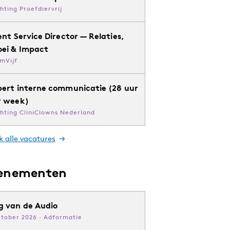
chting Proefdiervrij
ent Service Director — Relaties,
oei & Impact
mVijf
pert interne communicatie (28 uur
r week)
chting CliniClowns Nederland
k alle vacatures
enementen
g van de Audio
ktober 2026 · Adformatie