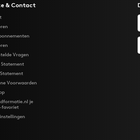
ce & Contact
t
ren
bonnementen
eren
stelde Vragen
y Statement
 Statement
ne Voorwaarden
pp
dformatie.nl je
-favoriet
instellingen