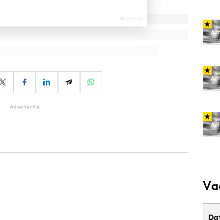
Advertentie
Va
Da