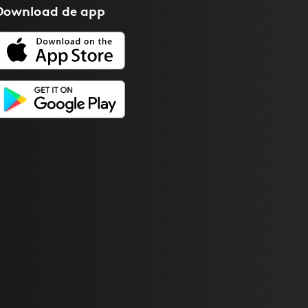
Download de
app