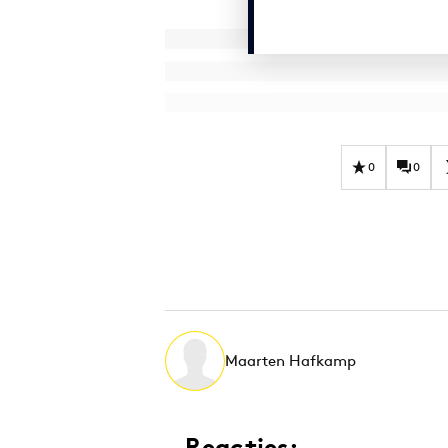
0
0
Maarten Hafkamp
Reacties: