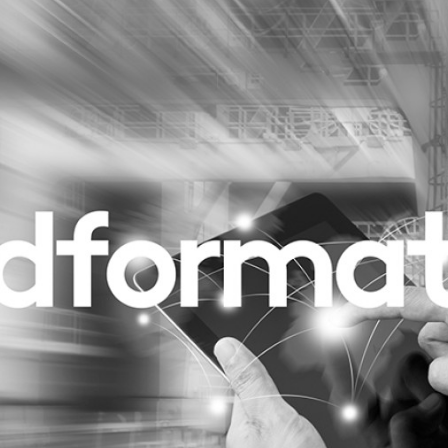
Programmatic
ering
Purpose Marketing
keting
Reputatie & crisis
nicatie