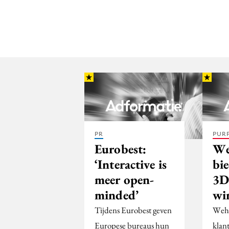
PR
PUR
Eurobest:
We
‘Interactive is
bi
meer open-
3D
minded’
wi
Tijdens Eurobest geven
Wehk
Europese bureaus hun
klan