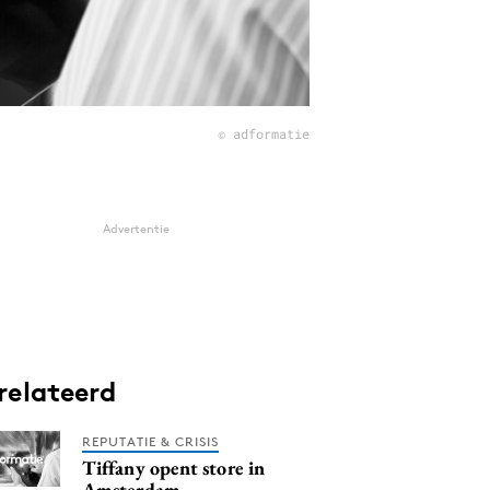
© adformatie
Advertentie
relateerd
REPUTATIE & CRISIS
Tiffany opent store in
Amsterdam