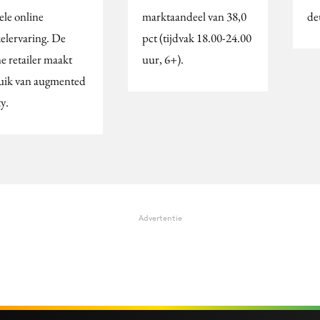
ele online
marktaandeel van 38,0
de
elervaring. De
pct (tijdvak 18.00-24.00
e retailer maakt
uur, 6+).
uik van augmented
ty.
Advertentie