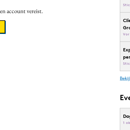
Sti
een account vereist.
Cli
Gr
Vor
Ex
pe
Sti
Bekij
Ev
Da
1 o