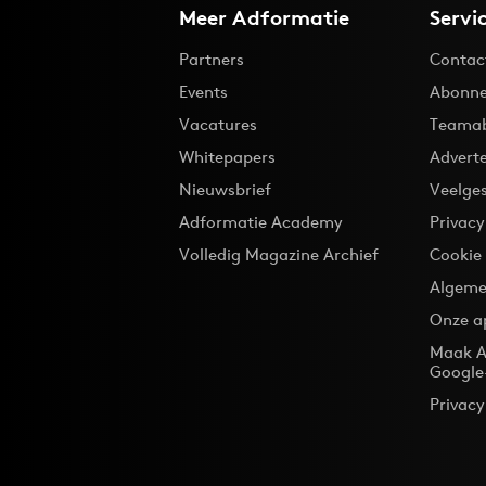
Meer Adformatie
Servi
Partners
Contac
Events
Abonne
Vacatures
Teama
Whitepapers
Advert
Nieuwsbrief
Veelge
Adformatie Academy
Privac
Volledig Magazine Archief
Cookie
Algeme
Onze a
Maak A
Google
Privacy