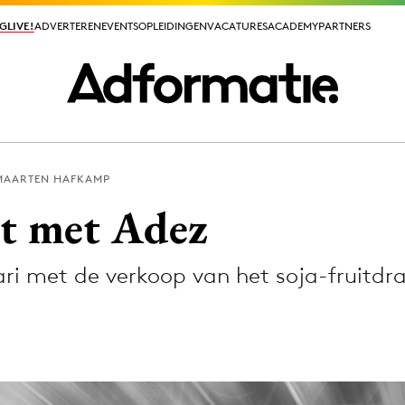
GLIVE!
GLIVE!
ADVERTEREN
ADVERTEREN
EVENTS
EVENTS
OPLEIDINGEN
OPLEIDINGEN
VACATURES
VACATURES
ACADEMY
ACADEMY
PARTNERS
PARTNERS
MAARTEN HAFKAMP
ieuws app
pt met Adez
uari met de verkoop van het soja-fruitdr
Media
ormation
Merkstrategie
PR