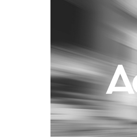
Carriere
Effectiviteit
Contentmarketing
Gedragsverand
Craft
Influencer mar
Customer Experience
Interne commu
Data & Insights
Martech