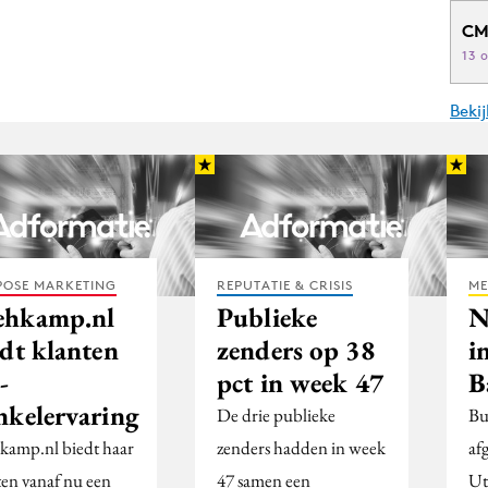
CM
13 
Beki
POSE MARKETING
REPUTATIE & CRISIS
ME
hkamp.nl
Publieke
N
edt klanten
zenders op 38
i
-
pct in week 47
B
nkelervaring
De drie publieke
Bu
amp.nl biedt haar
zenders hadden in week
af
ten vanaf nu een
47 samen een
Ut