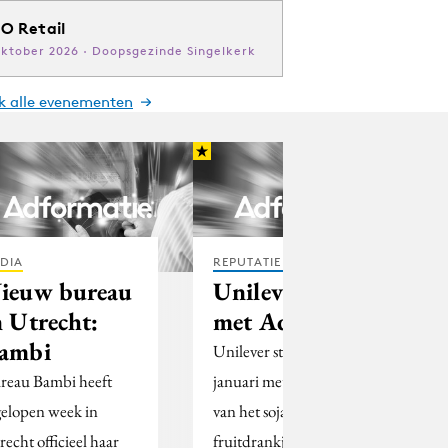
O Retail
oktober 2026 · Doopsgezinde Singelkerk
jk alle evenementen
DIA
REPUTATIE & CRISIS
ieuw bureau
Unilever stopt
n Utrecht:
met Adez
ambi
Unilever stopt per 1
reau Bambi heeft
januari met de verkoop
gelopen week in
van het soja-
recht officieel haar
fruitdrankje Adez.