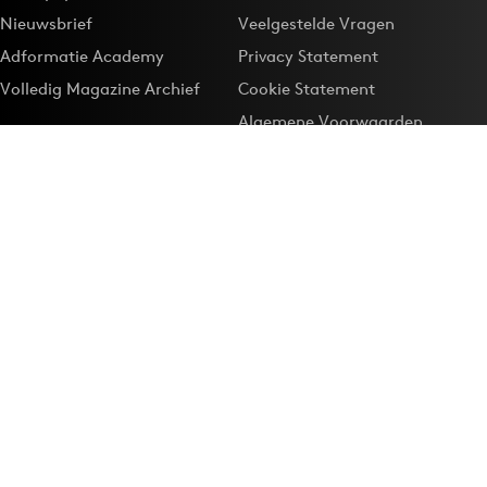
Nieuwsbrief
Veelgestelde Vragen
Adformatie Academy
Privacy Statement
Volledig Magazine Archief
Cookie Statement
Algemene Voorwaarden
Onze app
Maak Adformatie.nl je
Google-favoriet
Privacyinstellingen
Download de
Adformatie Nieuws App