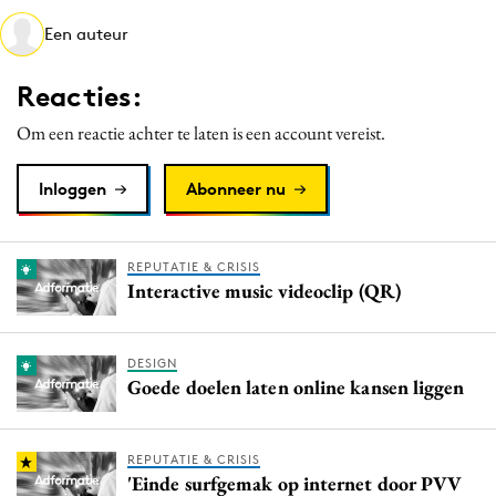
Media
Een auteur
Merkstrategie
Reacties:
PR
Programmatic
Om een reactie achter te laten is een account vereist.
Purpose Marketing
Inloggen
Abonneer nu
Reputatie & crisis
REPUTATIE & CRISIS
Interactive music videoclip (QR)
DESIGN
Goede doelen laten online kansen liggen
REPUTATIE & CRISIS
'Einde surfgemak op internet door PVV