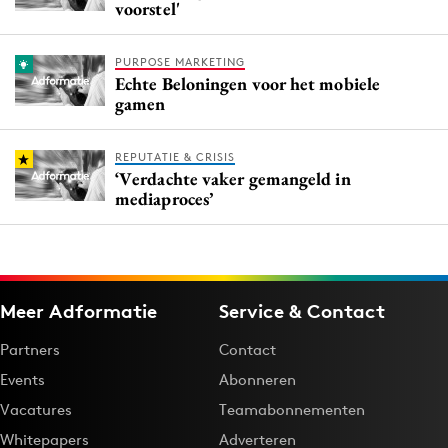
voorstel'
PURPOSE MARKETING
Echte Beloningen voor het mobiele
gamen
REPUTATIE & CRISIS
‘Verdachte vaker gemangeld in
mediaproces’
Meer Adformatie
Service & Contact
Partners
Contact
Events
Abonneren
Vacatures
Teamabonnementen
Whitepapers
Adverteren