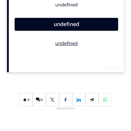
Bureaus
Campagnes
Carriere
Contentmarketing
Craft
Customer Experience
Data & Insights
Design
Digital transformation
Diversiteit
Effectiviteit
0
0
Gedragsverandering
Advertentie
Influencer marketing
Interne communicatie
Martech