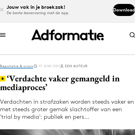
Jouw vak in je broekzak!
Download
De beste leeservaring met de app
Abonneer nu
Abonneer nu
Reputatie & crisis
17 JUNI 2011
EEN AUTEUR
Log in
‘Verdachte vaker gemangeld in
mediaproces’
Download de app
Volg het laatste nieuws via de Adformatie
Verdachten in strafzaken worden steeds vaker en
met steeds groter gemak slachtoffer van een
Nieuws app
'trial by media': publiek en pers…