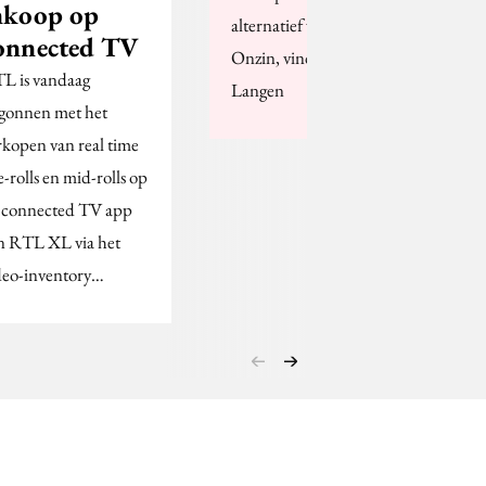
nkoop op
alternatief voor grp's?
onnected TV
Onzin, vindt Ruud de
L is vandaag
Langen
gonnen met het
rkopen van real time
e-rolls en mid-rolls op
 connected TV app
n RTL XL via het
deo-inventory…