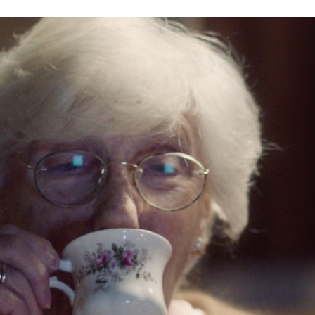
Programmatic
ering
Purpose Marketing
keting
Reputatie & crisis
nicatie