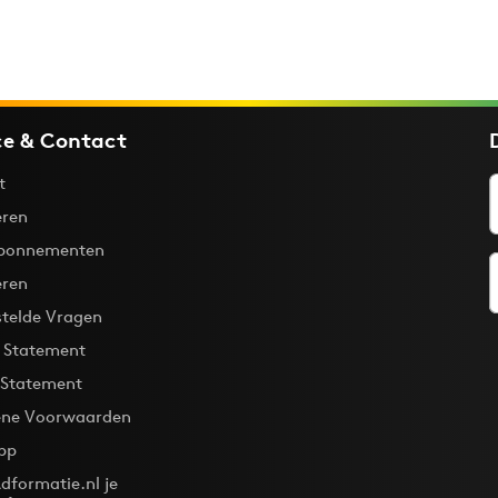
ce & Contact
t
ren
bonnementen
eren
stelde Vragen
y Statement
 Statement
ne Voorwaarden
pp
dformatie.nl je