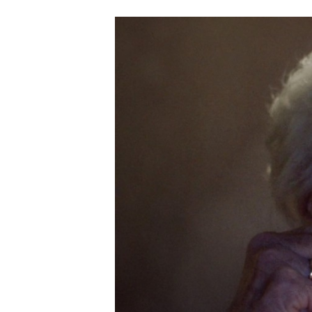
Carriere
Effectiviteit
Contentmarketing
Gedragsverand
Craft
Influencer mar
Customer Experience
Interne commu
Data & Insights
Martech