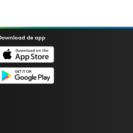
Download de
app