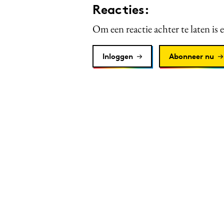
Reacties:
Om een reactie achter te laten is 
Inloggen
Abonneer nu