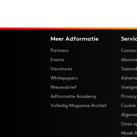
Meer Adformatie
Servi
Partners
Contac
Events
Abonne
Vacatures
Teama
Whitepapers
Advert
Nieuwsbrief
Veelge
Adformatie Academy
Privac
Volledig Magazine Archief
Cookie
Algeme
Onze a
Maak A