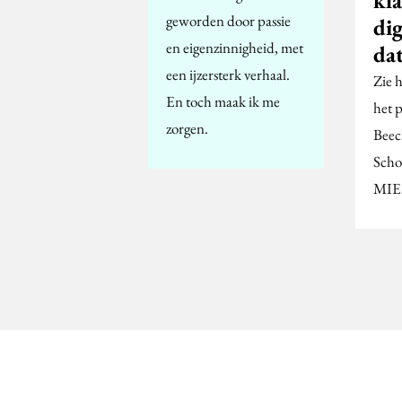
kl
geworden door passie
dig
en eigenzinnigheid, met
da
een ijzersterk verhaal.
Zie 
En toch maak ik me
het 
zorgen.
Beec
Scho
MIE