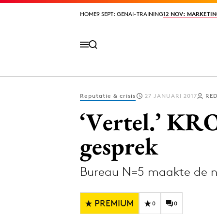
HOME
HOME
9 SEPT: GENAI-TRAINING
9 SEPT: GENAI-TRAINING
12 NOV: MARKETIN
12 NOV: MARKETIN
Reputatie & crisis
27 JANUARI 2017
RED
Volg het laatste nieuws via de Adformatie N
‘Vertel.’ KR
gesprek
Topics
Bureau N=5 maakte de 
Artificial Intelligence
Design
Bureaus
Digital transf
PREMIUM
Campagnes
Diversiteit
0
0