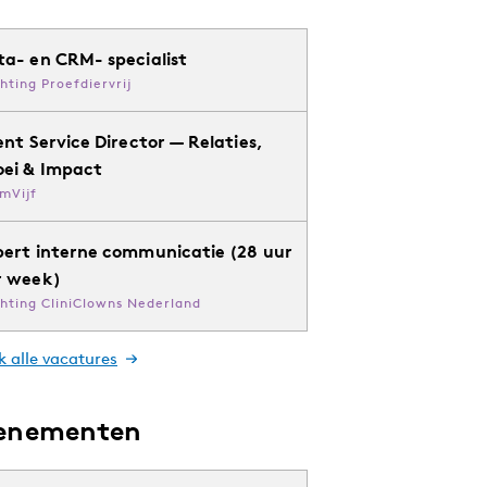
ta- en CRM- specialist
chting Proefdiervrij
ent Service Director — Relaties,
oei & Impact
mVijf
pert interne communicatie (28 uur
r week)
chting CliniClowns Nederland
k alle vacatures
enementen