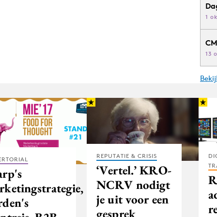
Da
1 o
CM
13 
Beki
REPUTATIE & CRISIS
DI
ERTORIAL
TR
‘Vertel.’ KRO-
arp's
R
NCRV nodigt
rketingstrategie,
a
je uit voor een
rden's
r
gesprek