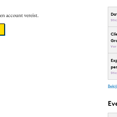
een account vereist.
Da
Sti
Cli
Gr
Vor
Ex
pe
Sti
Bekij
Ev