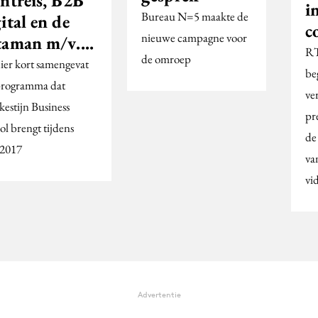
antreis, B2B
i
Bureau N=5 maakte de
ital en de
c
nieuwe campagne voor
taman m/v....
RT
de omroep
hier kort samengevat
be
programma dat
ve
kestijn Business
pr
ol brengt tijdens
de
2017
va
vi
Advertentie