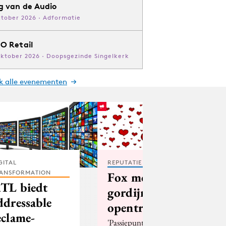
g van de Audio
ktober 2026 · Adformatie
O Retail
oktober 2026 · Doopsgezinde Singelkerk
jk alle evenementen
GITAL
REPUTATIE & CRISIS
ANSFORMATION
Fox moet de
TL biedt
gordijnen
ddressable
opentrekken
eclame-
'Passiepunten' als