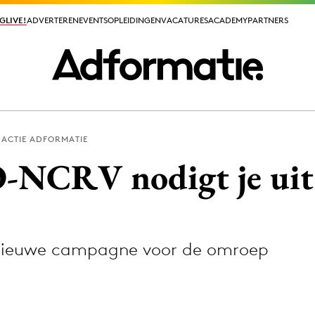
GLIVE!
GLIVE!
ADVERTEREN
ADVERTEREN
EVENTS
EVENTS
OPLEIDINGEN
OPLEIDINGEN
VACATURES
VACATURES
ACADEMY
ACADEMY
PARTNERS
PARTNERS
ACTIE ADFORMATIE
ieuws app
O-NCRV nodigt je uit
nieuwe campagne voor de omroep
Media
ormation
Merkstrategie
PR