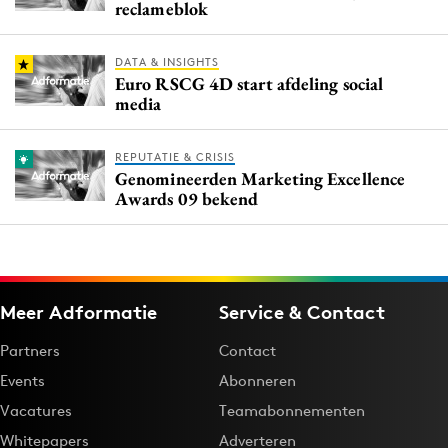
reclameblok
DATA & INSIGHTS
Euro RSCG 4D start afdeling social
media
REPUTATIE & CRISIS
Genomineerden Marketing Excellence
Awards 09 bekend
Meer Adformatie
Service & Contact
Partners
Contact
Events
Abonneren
Vacatures
Teamabonnementen
Whitepapers
Adverteren