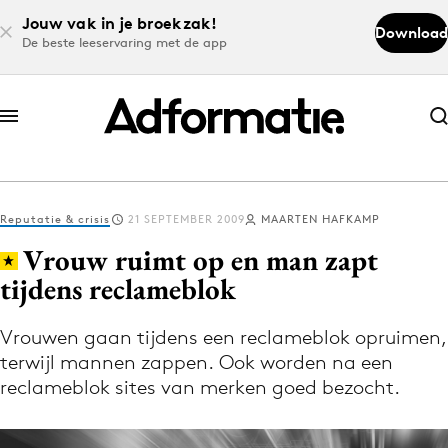
Jouw vak in je broekzak!
Download
De beste leeservaring met de app
Abonneer nu
Abonneer nu
Reputatie & crisis
21 SEPTEMBER 2009
MAARTEN HAFKAMP
Log in
Vrouw ruimt op en man zapt
tijdens reclameblok
Download de app
Volg het laatste nieuws via de Adformatie
Vrouwen gaan tijdens een reclameblok opruimen,
terwijl mannen zappen. Ook worden na een
Nieuws app
reclameblok sites van merken goed bezocht.