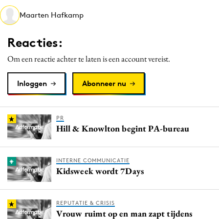
Media
Maarten Hafkamp
Merkstrategie
Reacties:
PR
Programmatic
Om een reactie achter te laten is een account vereist.
Purpose Marketing
Inloggen
Abonneer nu
Reputatie & crisis
PR
Hill & Knowlton begint PA-bureau
INTERNE COMMUNICATIE
Kidsweek wordt 7Days
REPUTATIE & CRISIS
Vrouw ruimt op en man zapt tijdens