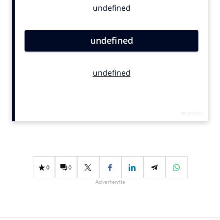
Bureaus
Campagnes
Carriere
Contentmarketing
Craft
Customer Experience
Data & Insights
Design
Digital transformation
Diversiteit
Effectiviteit
0
0
Gedragsverandering
Advertentie
Influencer marketing
Interne communicatie
Martech