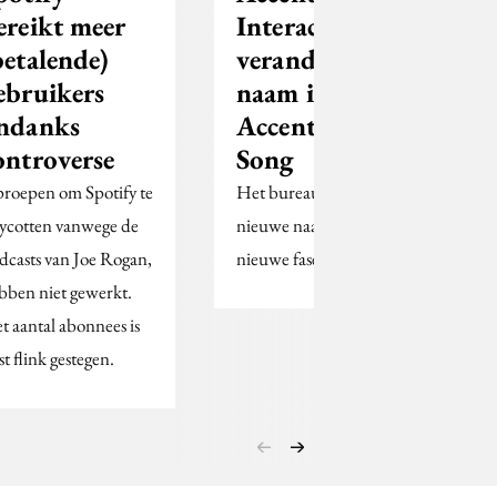
ereikt meer
Interactive
betalende)
verandert
ebruikers
naam in
ndanks
Accenture
ontroverse
Song
roepen om Spotify te
Het bureau zegt met de
ycotten vanwege de
nieuwe naam een
dcasts van Joe Rogan,
nieuwe fase in te gaan.
bben niet gewerkt.
t aantal abonnees is
st flink gestegen.