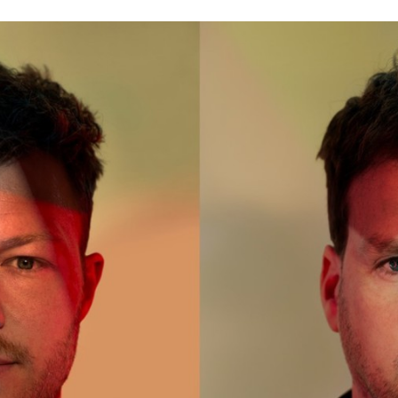
Programmatic
ering
Purpose Marketing
keting
Reputatie & crisis
nicatie