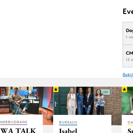
Ev
Da
1 o
CM
13 
Beki
TNERBIJDRAGE
BUREAUS
DA
BWA TALK
Isabel
S