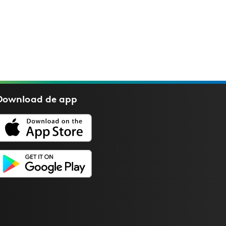
Download de
app