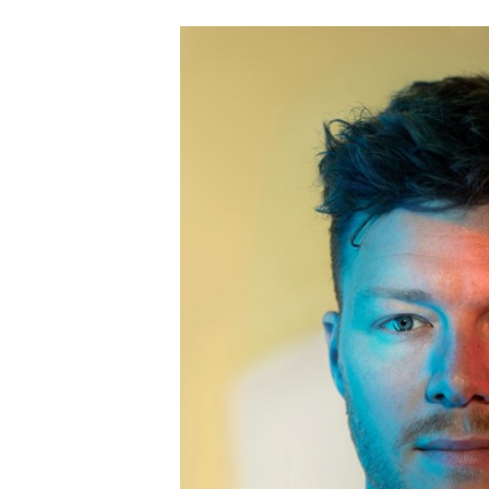
Carriere
Effectiviteit
Contentmarketing
Gedragsverand
Craft
Influencer mar
Customer Experience
Interne commu
Data & Insights
Martech