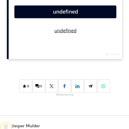
Bureaus
Campagnes
Carriere
Contentmarketing
Craft
Customer Experience
Data & Insights
Design
Digital transformation
Diversiteit
0
0
Effectiviteit
Advertentie
Gedragsverandering
Influencer marketing
Interne communicatie
Jasper Mulder
Martech