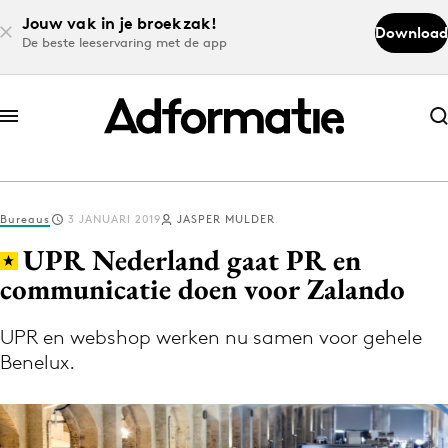
Jouw vak in je broekzak!
Download
De beste leeservaring met de app
Abonneer nu
Abonneer nu
Bureaus
3 JANUARI 2019
JASPER MULDER
Log in
UPR Nederland gaat PR en
communicatie doen voor Zalando
Download de app
Volg het laatste nieuws via de Adformatie
UPR en webshop werken nu samen voor gehele
Benelux.
Nieuws app