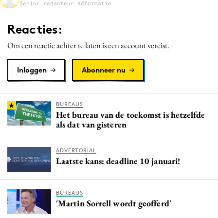
Senior redacteur Adformatie
Media
Merkstrategie
Reacties:
PR
Om een reactie achter te laten is een account vereist.
Programmatic
Purpose Marketing
Inloggen
Abonneer nu
Reputatie & crisis
BUREAUS
Het bureau van de toekomst is hetzelfde
als dat van gisteren
ADVERTORIAL
Laatste kans: deadline 10 januari!
BUREAUS
'Martin Sorrell wordt geofferd'