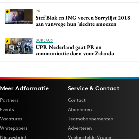
PR
Stef Blok en ING voeren Sorrylijst 2018
aan vanwege hun 'slechte smoezen'
BUREAUS
UPR Nederland gaat PR en
communicatie doen voor Zalando
Meer Adformatie
Service & Contact
Partners
Contact
Events
Abonneren
Vacatures
Teamabonnementen
Whitepapers
Adverteren
Nieuwsbrief
Veelgestelde Vragen