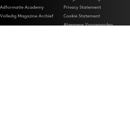
Adformatie Academy
Privacy Statement
Volledig Magazine Archief
Cookie Statement
Algemene Voorwaarden
Onze app
Maak Adformatie.nl je
Google-favoriet
Privacyinstellingen
Download de
Adformatie Nieuws App