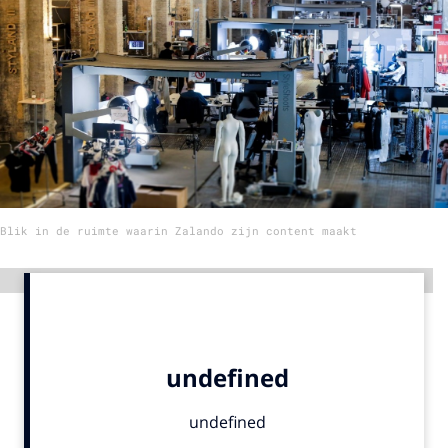
Menu
Home
9 sept: GenAI-training
12 nov: MarketingLive!
Adverteren
Blik in de ruimte waarin Zalando zijn content maakt
Events
Opleidingen
Advertentie
Vacatures
Academy
Partners
Topics
Artificial Intelligence