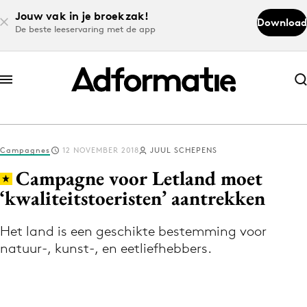
Jouw vak in je broekzak!
Download
De beste leeservaring met de app
Abonneer nu
Abonneer nu
Campagnes
12 NOVEMBER 2018
JUUL SCHEPENS
Log in
Campagne voor Letland moet
‘kwaliteitstoeristen’ aantrekken
Download de app
Volg het laatste nieuws via de Adformatie
Het land is een geschikte bestemming voor
natuur-, kunst-, en eetliefhebbers.
Nieuws app