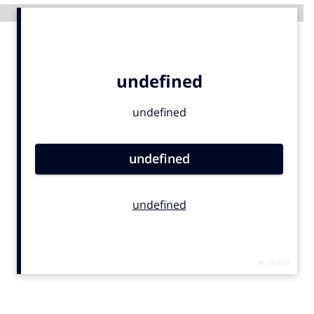
Advertentie
Menu
Home
9 sept: GenAI-training
12 nov: MarketingLive!
Adverteren
Events
Opleidingen
Vacatures
Academy
Partners
Topics
Artificial Intelligence