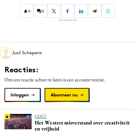
Bureaus
0
0
Campagnes
Advertentie
Carriere
Contentmarketing
Craft
Customer Experience
Juul Schepens
Data & Insights
Reacties:
Design
Digital transformation
Om een reactie achter te laten is een account vereist.
Diversiteit
Inloggen
Abonneer nu
Effectiviteit
Gedragsverandering
Influencer marketing
CRAFT
Het Westers misverstand over creativiteit
Interne communicatie
en vrijheid
Martech