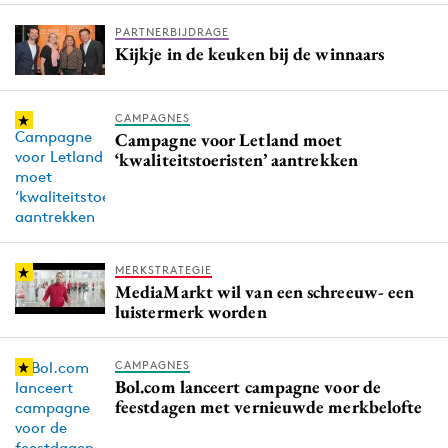
Media
PARTNERBIJDRAGE
Merkstrategie
Kijkje in de keuken bij de winnaars
PR
Programmatic
CAMPAGNES
Campagne voor Letland moet
Purpose Marketing
‘kwaliteitstoeristen’ aantrekken
Reputatie & crisis
MERKSTRATEGIE
MediaMarkt wil van een schreeuw- een
luistermerk worden
CAMPAGNES
Bol.com lanceert campagne voor de
feestdagen met vernieuwde merkbelofte