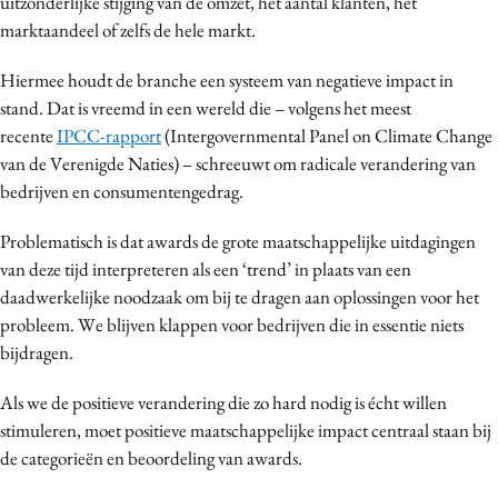
uitzonderlijke stijging van de omzet, het aantal klanten, het
Media
marktaandeel of zelfs de hele markt.
Merkstrategie
Hiermee houdt de branche een systeem van negatieve impact in
PR
stand. Dat is vreemd in een wereld die – volgens het meest
Programmatic
recente
IPCC-rapport
(Intergovernmental Panel on Climate Change
Purpose Marketing
van de Verenigde Naties) – schreeuwt om radicale verandering van
bedrijven en consumentengedrag.
Reputatie & crisis
Problematisch is dat awards de grote maatschappelijke uitdagingen
van deze tijd interpreteren als een ‘trend’ in plaats van een
daadwerkelijke noodzaak om bij te dragen aan oplossingen voor het
probleem. We blijven klappen voor bedrijven die in essentie niets
bijdragen.
Als we de positieve verandering die zo hard nodig is écht willen
stimuleren, moet positieve maatschappelijke impact centraal staan bij
de categorieën en beoordeling van awards.