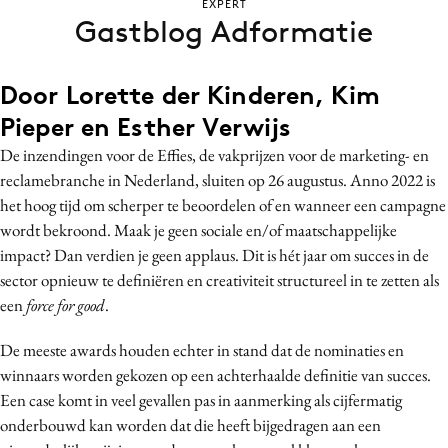
EXPERT
Bureaus
Gastblog Adformatie
Campagnes
Carriere
Door Lorette der Kinderen, Kim
Contentmarketing
Pieper en Esther Verwijs
Craft
De inzendingen voor de Effies, de vakprijzen voor de marketing- en
Customer Experience
reclamebranche in Nederland, sluiten op 26 augustus. Anno 2022 is
Data & Insights
het hoog tijd om scherper te beoordelen of en wanneer een campagne
wordt bekroond. Maak je geen sociale en/of maatschappelijke
Design
impact? Dan verdien je geen applaus. Dit is hét jaar om succes in de
Digital transformation
sector opnieuw te definiëren en creativiteit structureel in te zetten als
Diversiteit
een
force for good
.
Effectiviteit
De meeste awards houden echter in stand dat de nominaties en
Gedragsverandering
winnaars worden gekozen op een achterhaalde definitie van succes.
Influencer marketing
Een case komt in veel gevallen pas in aanmerking als cijfermatig
Interne communicatie
onderbouwd kan worden dat die heeft bijgedragen aan een
Martech