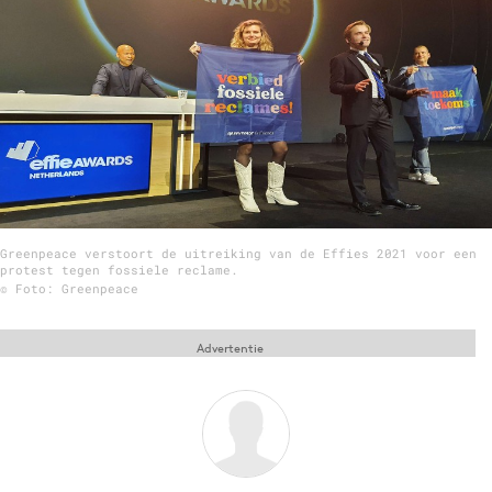
Menu
Home
9 sept: GenAI-training
12 nov: MarketingLive!
Adverteren
Greenpeace verstoort de uitreiking van de Effies 2021 voor een
Events
protest tegen fossiele reclame.
© Foto: Greenpeace
Opleidingen
Vacatures
Advertentie
Academy
Partners
Topics
Artificial Intelligence