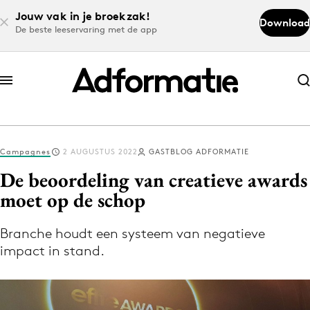
Jouw vak in je broekzak!
Download
De beste leeservaring met de app
Abonneer nu
Abonneer nu
Campagnes
2 AUGUSTUS 2022
GASTBLOG ADFORMATIE
Log in
De beoordeling van creatieve awards
moet op de schop
Download de app
Volg het laatste nieuws via de Adformatie
Branche houdt een systeem van negatieve
impact in stand.
Nieuws app