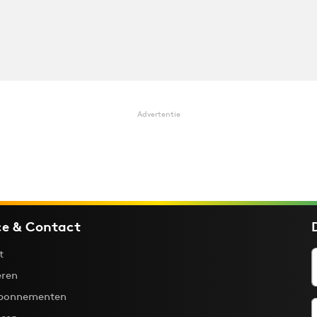
Advertentie
ce & Contact
t
ren
bonnementen