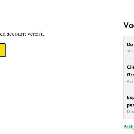
Va
een account vereist.
Da
Sti
Cli
Gr
Vor
Ex
pe
Sti
Bekij