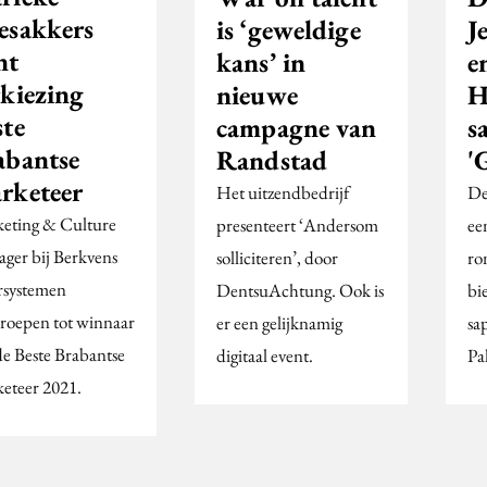
esakkers
is ‘geweldige
J
nt
kans’ in
e
rkiezing
nieuwe
H
ste
campagne van
s
abantse
Randstad
'
rketeer
Het uitzendbedrijf
De
eting & Culture
presenteert ‘Andersom
ee
ger bij Berkvens
solliciteren’, door
ro
systemen
DentsuAchtung. Ook is
bi
eroepen tot winnaar
er een gelijknamig
sap
de Beste Brabantse
digitaal event.
Pa
eteer 2021.