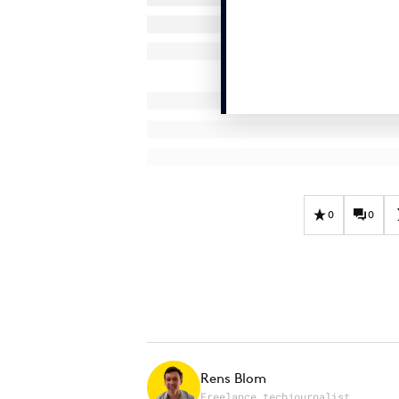
0
0
Rens Blom
Freelance techjournalist