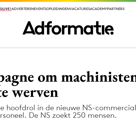
GLIVE!
GLIVE!
ADVERTEREN
ADVERTEREN
EVENTS
EVENTS
OPLEIDINGEN
OPLEIDINGEN
VACATURES
VACATURES
ACADEMY
ACADEMY
PARTNERS
PARTNERS
ieuws app
pagne om machiniste
te werven
e hoofdrol in de nieuwe NS-commercial 
Media
rsoneel. De NS zoekt 250 mensen.
ormation
Merkstrategie
PR