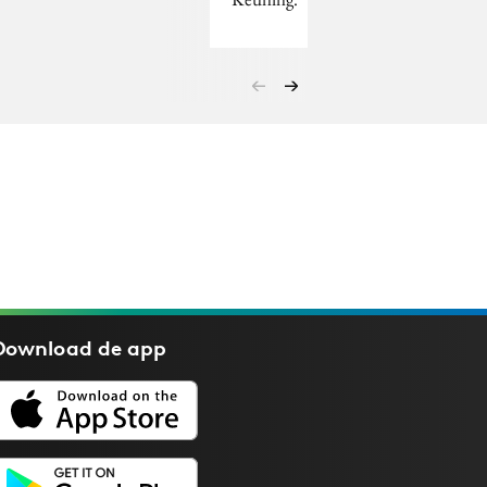
Download de
app