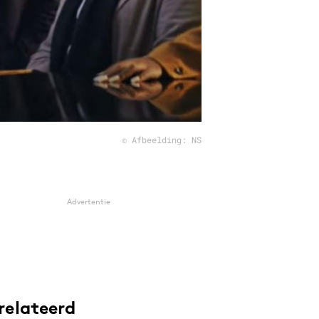
© Afbeelding: NS
Advertentie
relateerd