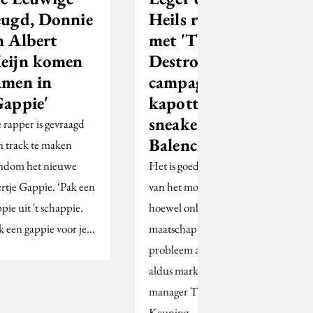
eugd, Donnie
Heils reageert
n Albert
met 'Truly
eijn komen
Destroyed'-
amen in
campagne op
Gappie'
kapotte
sneakers van
 rapper is gevraagd
Balenciaga
n track te maken
ndom het nieuwe
Het is goed dat de stunt
ertje Gappie. ‘Pak een
van het modehuis -
pie uit 't schappie.
hoewel onbedoeld- een
k een gappie voor je…
maatschappelijk
probleem aankaart,
aldus marketing
manager Thamar
Keuning.