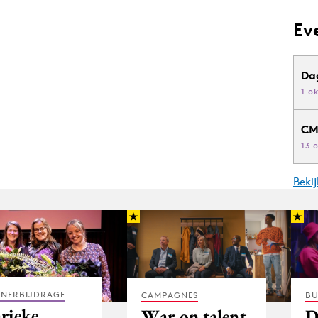
Ev
Da
1 o
CM
13 
Beki
TNERBIJDRAGE
CAMPAGNES
BU
rieke
War on talent
D