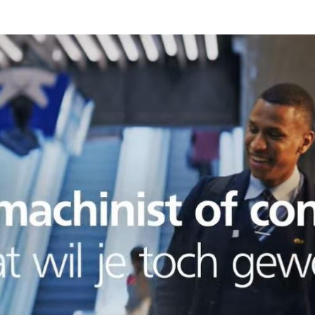
Programmatic
ering
Purpose Marketing
keting
Reputatie & crisis
nicatie