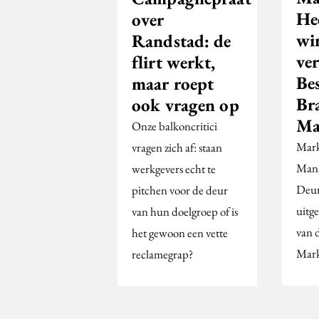
He
over
wi
Randstad: de
ve
flirt werkt,
Be
maar roept
Br
ook vragen op
Ma
Onze balkoncritici
Mark
vragen zich af: staan
Mana
werkgevers echt te
Deur
pitchen voor de deur
uitg
van hun doelgroep of is
van 
het gewoon een vette
Mark
reclamegrap?