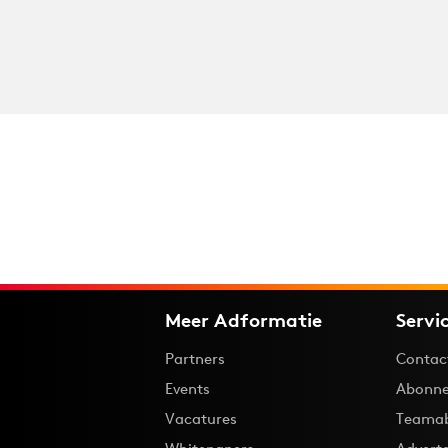
Meer Adformatie
Servi
Partners
Contac
Events
Abonne
Vacatures
Teama