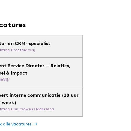
catures
ta- en CRM- specialist
chting Proefdiervrij
ent Service Director — Relaties,
oei & Impact
mVijf
pert interne communicatie (28 uur
r week)
chting CliniClowns Nederland
k alle vacatures