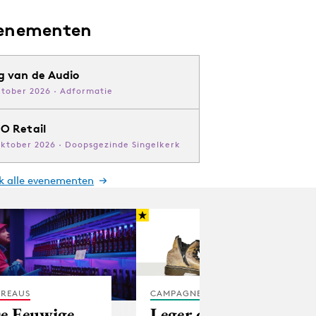
enementen
g van de Audio
ktober 2026 · Adformatie
O Retail
oktober 2026 · Doopsgezinde Singelkerk
jk alle evenementen
REAUS
CAMPAGNES
e Eeuwige
Leger des