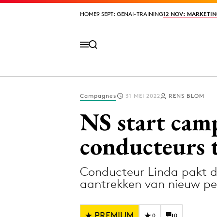
HOME
HOME
9 SEPT: GENAI-TRAINING
9 SEPT: GENAI-TRAINING
12 NOV: MARKETIN
12 NOV: MARKETIN
Campagnes
31 MEI 2022
RENS BLOM
Volg het laatste nieuws via de Adformatie N
NS start cam
conducteurs 
Topics
Conducteur Linda pakt d
Artificial Intelligence
Design
aantrekken van nieuw pe
Bureaus
Digital transf
Campagnes
Diversiteit
PREMIUM
0
0