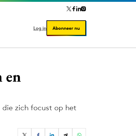
Log in
Log in
Abonneer nu
Abonneer nu
n en
die zich focust op het