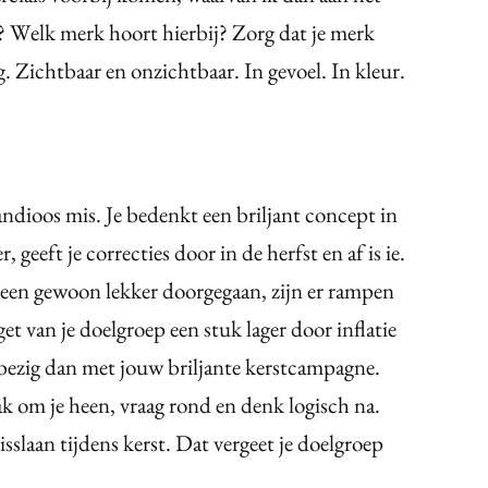
k? Welk merk hoort hierbij? Zorg dat je merk
. Zichtbaar en onzichtbaar. In gevoel. In kleur.
andioos mis. Je bedenkt een briljant concept in
, geeft je correcties door in de herfst en af is ie.
heen gewoon lekker doorgegaan, zijn er rampen
et van je doelgroep een stuk lager door inflatie
 bezig dan met jouw briljante kerstcampagne.
aak om je heen, vraag rond en denk logisch na.
sslaan tijdens kerst. Dat vergeet je doelgroep