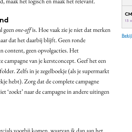
d, maak het logisch en maak het relevant.
CM
end
13 
al geen
one-off
is. Hoe vaak zie je niet dat merken
Beki
r dat het daarbij blijft. Geen ronde
in content, geen opvolgacties. Het
te campagne van je kerstconcept. Geef het een
e folder. Zelfs in je zegelboekje (als je supermarkt
ekje hebt). Zorg dat de complete campagne
niet ‘zoekt’ naar de campagne in andere uitingen
rcials voorbij komen, waarvan ik dan aan het