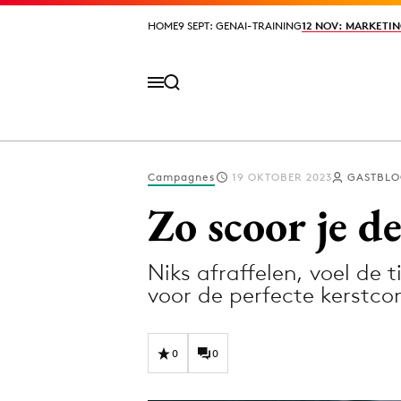
HOME
HOME
9 SEPT: GENAI-TRAINING
9 SEPT: GENAI-TRAINING
12 NOV: MARKETIN
12 NOV: MARKETIN
Campagnes
19 OKTOBER 2023
GASTBLO
Volg het laatste nieuws via de Adformatie N
Zo scoor je d
Niks afraffelen, voel de 
Topics
voor de perfecte kerstc
Artificial Intelligence
Design
Bureaus
Digital transf
0
0
Campagnes
Diversiteit