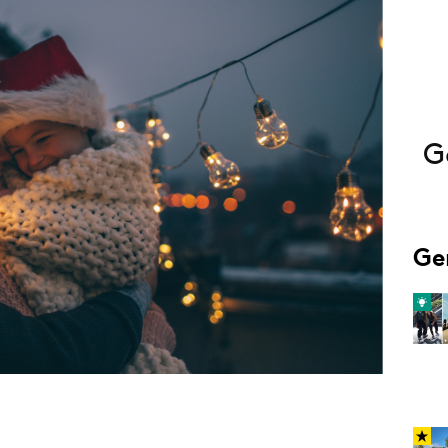
Programmatic
ering
Purpose Marketing
keting
Reputatie & crisis
nicatie
G
Ge