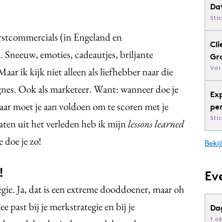
Da
Sti
erstcommercials (in Engeland en
Cli
 Sneeuw, emoties, cadeautjes, briljante
Gr
Vor
aar ik kijk niet alleen als liefhebber naar die
es. Ook als marketeer. Want: wanneer doe je
Ex
aar moet je aan voldoen om te scoren met je
pe
Sti
ten uit het verleden heb ik mijn
lessons learned
 doe je zo!
Bekij
n!
Ev
ie. Ja, dat is een extreme dooddoener, maar oh
ee past bij je merkstrategie en bij je
Da
1 o