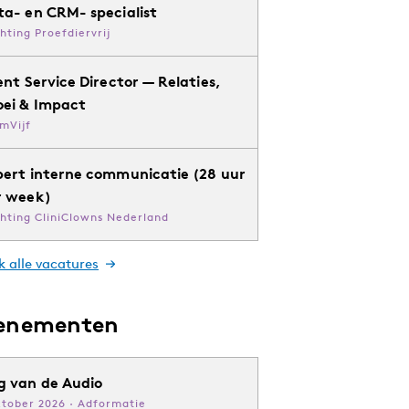
ta- en CRM- specialist
chting Proefdiervrij
ent Service Director — Relaties,
oei & Impact
mVijf
pert interne communicatie (28 uur
r week)
chting CliniClowns Nederland
k alle vacatures
enementen
g van de Audio
ktober 2026 · Adformatie