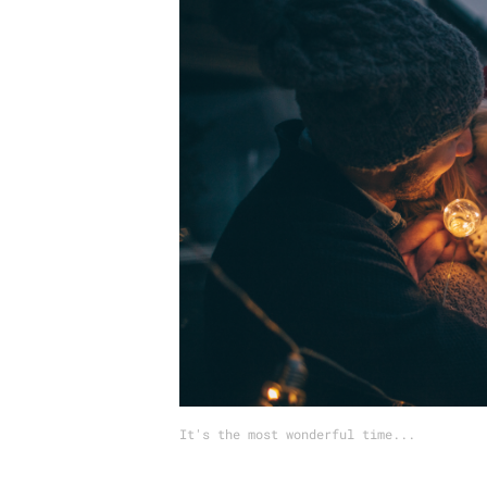
Carriere
Effectiviteit
Contentmarketing
Gedragsverand
Craft
Influencer mar
Customer Experience
Interne commu
Data & Insights
Martech
It's the most wonderful time...