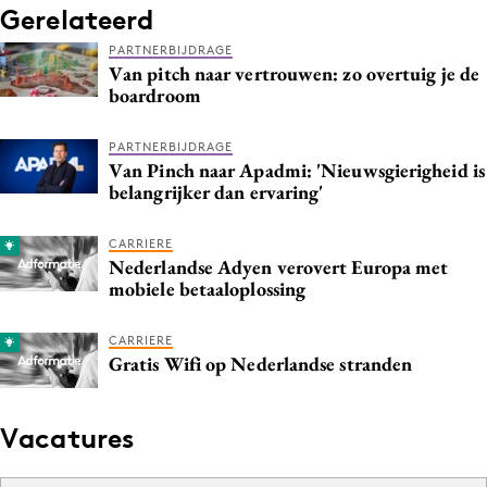
Gerelateerd
Media
PARTNERBIJDRAGE
Merkstrategie
Van pitch naar vertrouwen: zo overtuig je de
PR
boardroom
Programmatic
PARTNERBIJDRAGE
Purpose Marketing
Van Pinch naar Apadmi: 'Nieuwsgierigheid is
Reputatie & crisis
belangrijker dan ervaring'
CARRIERE
Nederlandse Adyen verovert Europa met
mobiele betaaloplossing
CARRIERE
Gratis Wifi op Nederlandse stranden
Vacatures