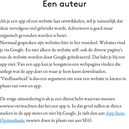
Een auteur
Bureaus
Campagnes
Als je een app of een website laat ontwikkelen, wil je natuurlijk dat
Carriere
deze vervolgens veel gebruikt wordt. Adverteren is goed maar
Contentmarketing
organisch gevonden worden is beter.
Craft
Normaal gesproken zijn websites hier in het voordeel. Websites vind
Customer Experience
je via Google. En niet alleen de website zelf: ook de diverse pagina’s
van de website worden door Google geïndexeerd. Dat lukt je bij een
Data & Insights
app niet. Van een app kan je hoogstens een webpagina vinden die
Design
uitlegt wat de app doet en waar je hem kunt downloaden.
Digital transformation
‘Vindbaarheid’ is dus een argument om voor een website te kiezen in
Diversiteit
plaats van voor en app.
Effectiviteit
De enige uitzondering is als je een dienst hebt waarvan mensen
Gedragsverandering
sowieso verwachten dat het een app is. In dat geval zullen ze direct
Influencer marketing
zoeken in de app stores en niet bij Google. Je zult dan aan
App Store
Interne communicatie
Optimalisatie
moeten doen in plaats van aan SEO.
Martech