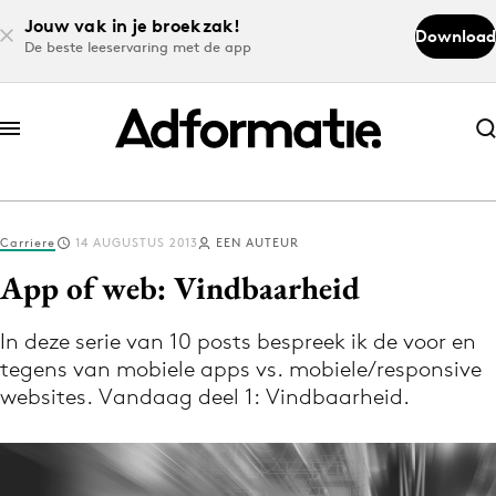
Jouw vak in je broekzak!
Download
De beste leeservaring met de app
Abonneer nu
Abonneer nu
Carriere
14 AUGUSTUS 2013
EEN AUTEUR
Log in
App of web: Vindbaarheid
In deze serie van 10 posts bespreek ik de voor en
Download de app
tegens van mobiele apps vs. mobiele/responsive
Volg het laatste nieuws via de Adformatie
websites. Vandaag deel 1: Vindbaarheid.
Nieuws app