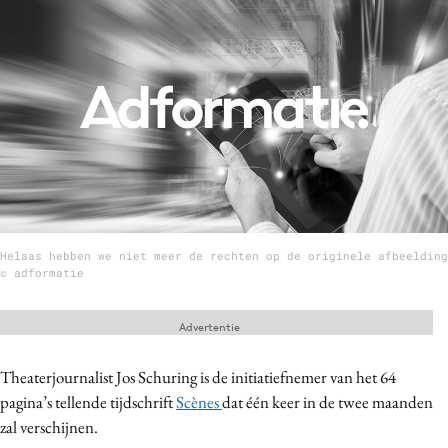
Menu
Home
9 sept: GenAI-training
12 nov: MarketingLive!
Adverteren
Events
Helaas hebben we niet meer de rechten op de originele afbeelding
Opleidingen
© adformatie
Vacatures
Academy
Advertentie
Partners
Theaterjournalist Jos Schuring is de initiatiefnemer van het 64
Topics
pagina’s tellende tijdschrift
Scènes
dat één keer in de twee maanden
zal verschijnen.
Artificial Intelligence