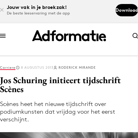
Jouw vak in je broekzak!
Download
De beste leeservaring met de app
Abonneer nu
Abonneer nu
Carriere
8 AUGUSTUS 2013
RODERICK MIRANDE
Log in
Jos Schuring initieert tijdschrift
Scènes
Download de app
Volg het laatste nieuws via de Adformatie
Scènes heet het nieuwe tijdschrift over
podiumkunsten dat vrijdag voor het eerst
Nieuws app
verschijnt.