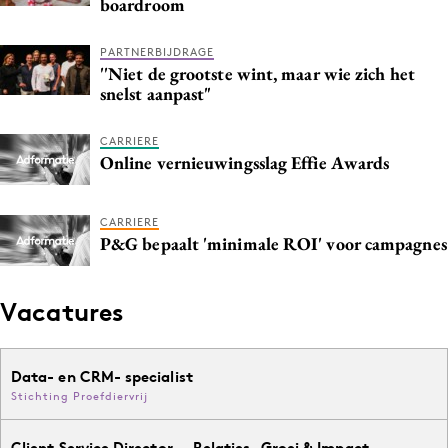
boardroom
Media
Merkstrategie
PARTNERBIJDRAGE
''Niet de grootste wint, maar wie zich het
PR
snelst aanpast"
Programmatic
Purpose Marketing
CARRIERE
Online vernieuwingsslag Effie Awards
Reputatie & crisis
CARRIERE
P&G bepaalt 'minimale ROI' voor campagnes
Vacatures
Data- en CRM- specialist
Stichting Proefdiervrij
Client Service Director — Relaties, Groei & Impact