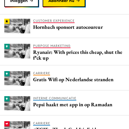
Inloggen
Abonneer nu
CUSTOMER EXPERIENCE
Hornbach sponsort autocoureur
PURPOSE MARKETING
Ryanair: With prices this cheap, shut the
f*ck up
CARRIERE
Gratis Wifi op Nederlandse stranden
INTERNE COMMUNICATIE
Pepsi haakt met app in op Ramadan
CARRIERE