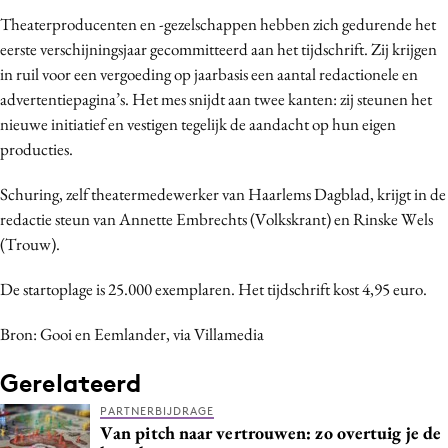
Bureaus
Theaterproducenten en -gezelschappen hebben zich gedurende het
eerste verschijningsjaar gecommitteerd aan het tijdschrift. Zij krijgen
Campagnes
in ruil voor een vergoeding op jaarbasis een aantal redactionele en
Carriere
advertentiepagina’s. Het mes snijdt aan twee kanten: zij steunen het
Contentmarketing
nieuwe initiatief en vestigen tegelijk de aandacht op hun eigen
Craft
producties.
Customer Experience
Schuring, zelf theatermedewerker van Haarlems Dagblad, krijgt in de
Data & Insights
redactie steun van Annette Embrechts (Volkskrant) en Rinske Wels
Design
(Trouw).
Digital transformation
De startoplage is 25.000 exemplaren. Het tijdschrift kost 4,95 euro.
Diversiteit
Effectiviteit
Bron: Gooi en Eemlander, via Villamedia
Gedragsverandering
Gerelateerd
Influencer marketing
Interne communicatie
PARTNERBIJDRAGE
Van pitch naar vertrouwen: zo overtuig je de
Martech