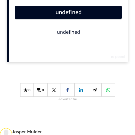
Bureaus
Campagnes
Carriere
Contentmarketing
Craft
Customer Experience
Data & Insights
Design
Digital transformation
Diversiteit
0
0
Effectiviteit
Advertentie
Gedragsverandering
Influencer marketing
Interne communicatie
Jasper Mulder
Martech