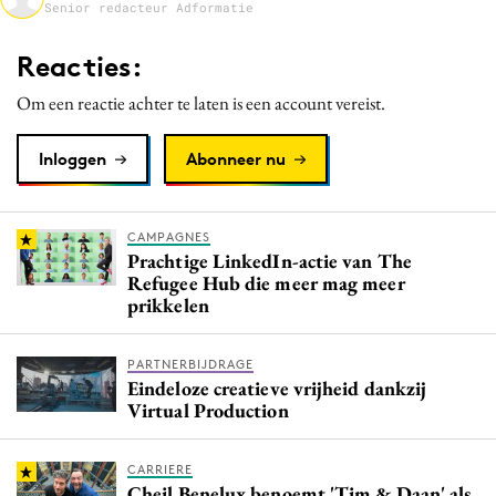
Senior redacteur Adformatie
Media
Merkstrategie
Reacties:
PR
Om een reactie achter te laten is een account vereist.
Programmatic
Purpose Marketing
Inloggen
Abonneer nu
Reputatie & crisis
CAMPAGNES
Prachtige LinkedIn-actie van The
Refugee Hub die meer mag meer
prikkelen
PARTNERBIJDRAGE
Eindeloze creatieve vrijheid dankzij
Virtual Production
CARRIERE
Cheil Benelux benoemt 'Tim & Daan' als