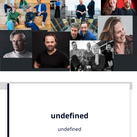
Menu
Home
9 sept: GenAI-training
12 nov: MarketingLive!
Adverteren
Events
Opleidingen
Advertentie
Vacatures
Academy
Partners
Topics
Artificial Intelligence