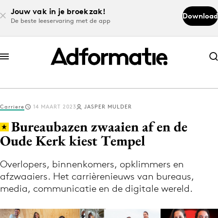
Jouw vak in je broekzak!
Download
De beste leeservaring met de app
Abonneer nu
Abonneer nu
Carriere
14 MAART 2023
JASPER MULDER
Log in
Bureaubazen zwaaien af en de
Oude Kerk kiest Tempel
Download de app
Volg het laatste nieuws via de Adformatie
Overlopers, binnenkomers, opklimmers en
afzwaaiers. Het carrièrenieuws van bureaus,
Nieuws app
media, communicatie en de digitale wereld.