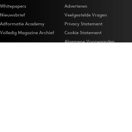
Whitepapers
Adverteren
Nieuwsbrief
Veelgestelde Vragen
Adformatie Academy
Privacy Statement
Volledig Magazine Archief
Cookie Statement
Algemene Voorwaarden
Onze app
Maak Adformatie.nl je
Google-favoriet
Privacyinstellingen
Download de
Adformatie Nieuws App