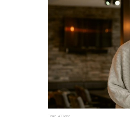
Carriere
Effectiviteit
Contentmarketing
Gedragsverand
Craft
Influencer mar
Customer Experience
Interne commu
Data & Insights
Martech
Ivar Allema.