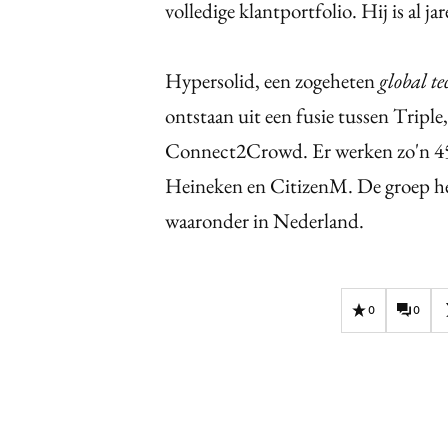
volledige klantportfolio. Hij is al j
Hypersolid, een zogeheten
global t
ontstaan uit een fusie tussen Trip
Connect2Crowd. Er werken zo'n 45
Heineken en CitizenM. De groep he
waaronder in Nederland.
0
0