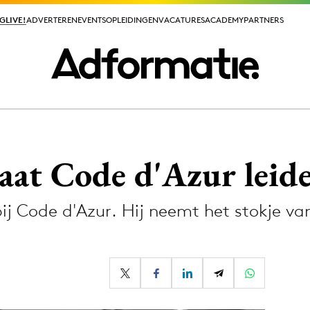
GLIVE!
GLIVE!
ADVERTEREN
ADVERTEREN
EVENTS
EVENTS
OPLEIDINGEN
OPLEIDINGEN
VACATURES
VACATURES
ACADEMY
ACADEMY
PARTNERS
PARTNERS
ieuws app
gaat Code d'Azur leid
 bij Code d'Azur. Hij neemt het stokje
Media
ormation
Merkstrategie
PR