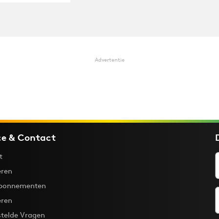
Advertentie
ce & Contact
t
ren
bonnementen
eren
stelde Vragen