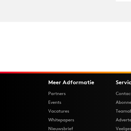
Meer Adformatie
Servi
Partners
Contac
Events
Abonne
Vacatures
Teama
Whitepapers
Advert
Nieuwsbrief
Veelge