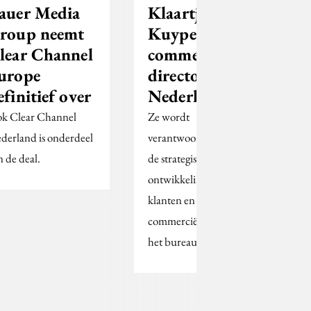
auer Media
Klaartje
roup neemt
Kuypers
lear Channel
commercial
urope
director UM
efinitief over
Nederland
k Clear Channel
Ze wordt
derland is onderdeel
verantwoordelijk voor
n de deal.
de strategische
ontwikkeling van
klanten en de
commerciële groei van
het bureau.