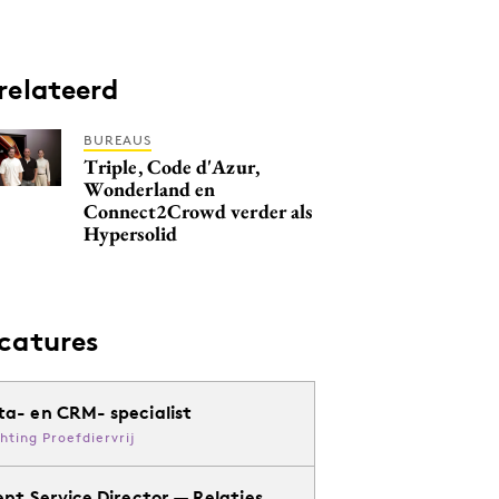
relateerd
BUREAUS
Triple, Code d'Azur,
Wonderland en
Connect2Crowd verder als
Hypersolid
catures
ta- en CRM- specialist
chting Proefdiervrij
ent Service Director — Relaties,