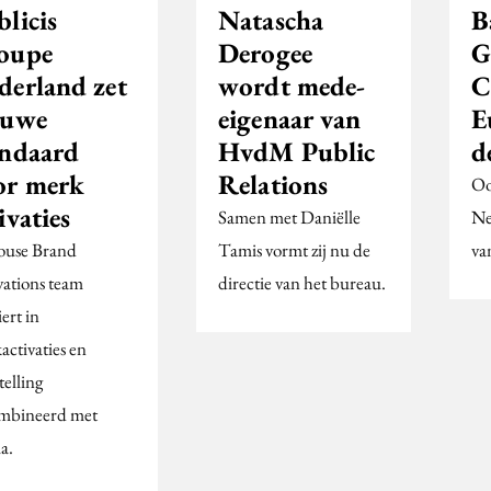
licis
Natascha
B
oupe
Derogee
G
derland zet
wordt mede-
C
euwe
eigenaar van
E
andaard
HvdM Public
d
or merk
Relations
Oo
ivaties
Samen met Daniëlle
Ne
ouse Brand
Tamis vormt zij nu de
va
vations team
directie van het bureau.
ert in
activaties en
telling
mbineerd met
a.