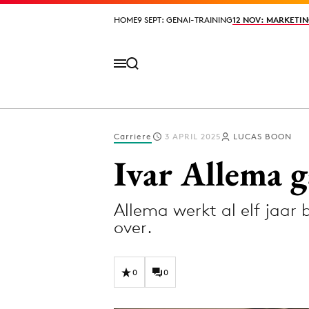
HOME
HOME
9 SEPT: GENAI-TRAINING
9 SEPT: GENAI-TRAINING
12 NOV: MARKETIN
12 NOV: MARKETIN
Carriere
3 APRIL 2025
LUCAS BOON
Volg het laatste nieuws via de Adformatie N
Ivar Allema 
Allema werkt al elf jaar
Topics
over.
Artificial Intelligence
Design
Bureaus
Digital transf
0
0
Campagnes
Diversiteit