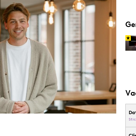
Programmatic
ering
Purpose Marketing
keting
Reputatie & crisis
Ge
nicatie
Va
Da
Sti
Cli