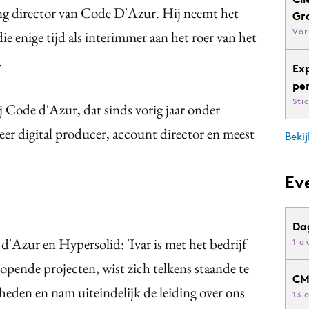
ng director van Code D'Azur. Hij neemt het
Gr
Vor
e enige tijd als interimmer aan het roer van het
.
Ex
pe
Sti
j Code d'Azur, dat sinds vorig jaar onder
eer digital producer, account director en meest
Bekij
Ev
Da
'Azur en Hypersolid: 'Ivar is met het bedrijf
1 o
opende projecten, wist zich telkens staande te
CM
den en nam uiteindelijk de leiding over ons
13 