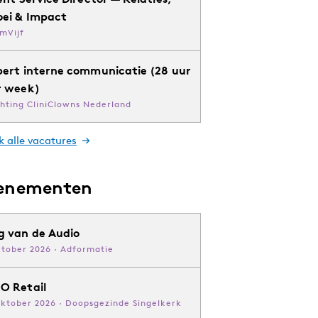
oei & Impact
mVijf
pert interne communicatie (28 uur
r week)
chting CliniClowns Nederland
k alle vacatures
enementen
g van de Audio
ktober 2026 · Adformatie
O Retail
oktober 2026 · Doopsgezinde Singelkerk