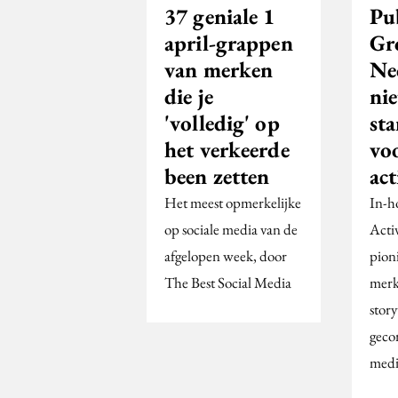
37 geniale 1
Pub
april-grappen
Gr
van merken
Ne
die je
ni
'volledig' op
st
het verkeerde
vo
been zetten
act
Het meest opmerkelijke
In-h
op sociale media van de
Acti
afgelopen week, door
pioni
The Best Social Media
merk
story
geco
medi