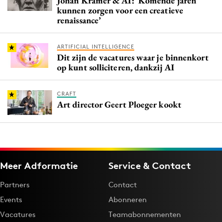
Johan Kramer & AI: ‘Komende jaren
kunnen zorgen voor een creatieve
renaissance’
ARTIFICIAL INTELLIGENCE
Dit zijn de vacatures waar je binnenkort
op kunt solliciteren, dankzij AI
CRAFT
Art director Geert Ploeger kookt
Meer Adformatie
Service & Contact
Partners
Contact
Events
Abonneren
Vacatures
Teamabonnementen