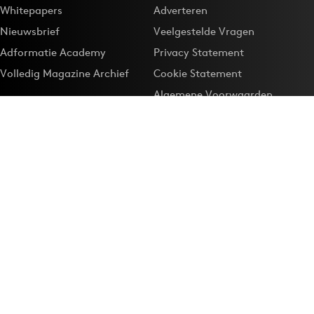
Whitepapers
Adverteren
Nieuwsbrief
Veelgestelde Vragen
Adformatie Academy
Privacy Statement
Volledig Magazine Archief
Cookie Statement
Algemene Voorwaarden
Onze app
Maak Adformatie.nl je
Google-favoriet
Privacyinstellingen
Download de
Adformatie Nieuws App