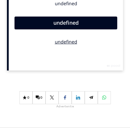
Bureaus
Campagnes
Carriere
Contentmarketing
Craft
Customer Experience
Data & Insights
Design
Digital transformation
Diversiteit
Effectiviteit
0
0
Gedragsverandering
Advertentie
Influencer marketing
Interne communicatie
Martech