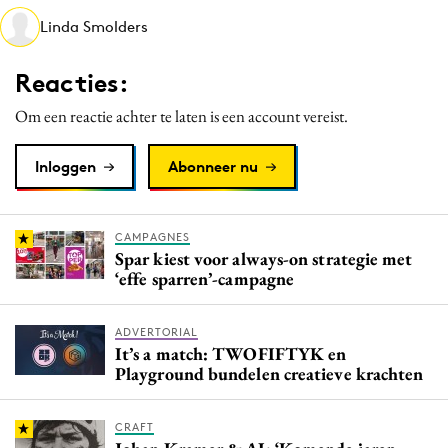
Media
Linda Smolders
Merkstrategie
Reacties:
PR
Programmatic
Om een reactie achter te laten is een account vereist.
Purpose Marketing
Inloggen
Abonneer nu
Reputatie & crisis
CAMPAGNES
Spar kiest voor always-on strategie met
‘effe sparren’-campagne
ADVERTORIAL
It’s a match: TWOFIFTYK en
Playground bundelen creatieve krachten
CRAFT