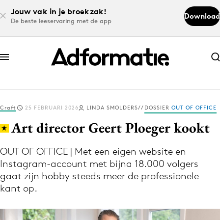
Jouw vak in je broekzak!
Download
De beste leeservaring met de app
Abonneer nu
Abonneer nu
Craft
25 FEBRUARI 2026
LINDA SMOLDERS
DOSSIER
OUT OF OFFICE
Log in
Art director Geert Ploeger kookt
OUT OF OFFICE | Met een eigen website en
Download de app
Instagram-account met bijna 18.000 volgers
Volg het laatste nieuws via de Adformatie
gaat zijn hobby steeds meer de professionele
Nieuws app
kant op.