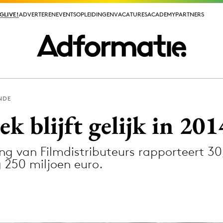
GLIVE!
GLIVE!
ADVERTEREN
ADVERTEREN
EVENTS
EVENTS
OPLEIDINGEN
OPLEIDINGEN
VACATURES
VACATURES
ACADEMY
ACADEMY
PARTNERS
PARTNERS
NDE
ieuws app
k blijft gelijk in 201
g van Filmdistributeurs rapporteert 30
 250 miljoen euro.
Media
ormation
Merkstrategie
PR