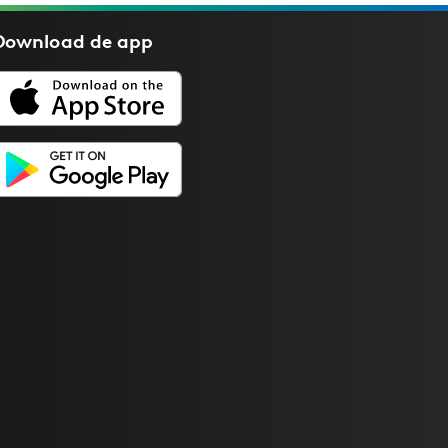
Download de
app