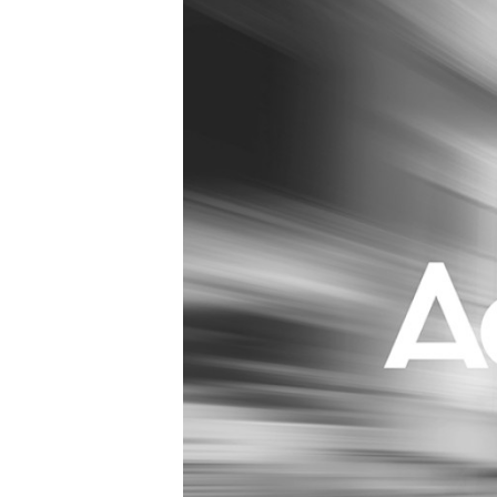
Carriere
Effectiviteit
Contentmarketing
Gedragsverand
Craft
Influencer mar
Customer Experience
Interne commu
Data & Insights
Martech