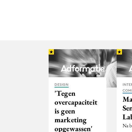
DESIGN
INTE
COM
'Tegen
Ma
overcapaciteit
Sen
is geen
La
marketing
Na bi
opgewassen'