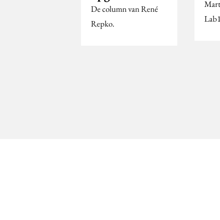
Mart
De column van René
Lab1
Repko.