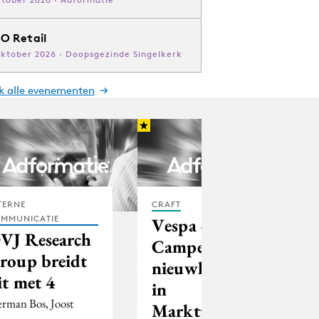
O Retail
oktober 2026 · Doopsgezinde Singelkerk
jk alle evenementen
TERNE
CRAFT
MMUNICATIE
Vespa en
VJ Research
Camper zijn
roup breidt
nieuwkomers
it met 4
in
rman Bos, Joost
Marktplaats