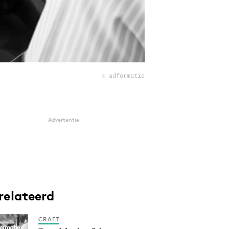
© adformatie
Advertentie
relateerd
CRAFT