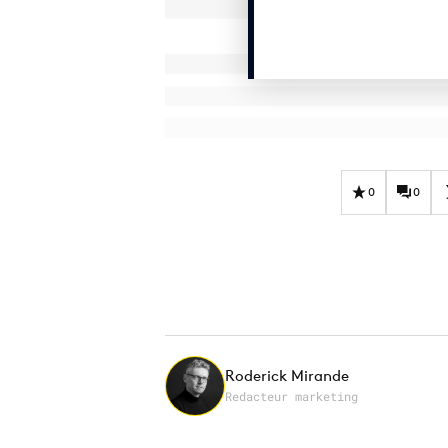
0
0
Roderick Mirande
Redacteur marketing