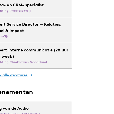
ta- en CRM- specialist
chting Proefdiervrij
ent Service Director — Relaties,
oei & Impact
mVijf
pert interne communicatie (28 uur
r week)
chting CliniClowns Nederland
k alle vacatures
enementen
g van de Audio
ktober 2026 · Adformatie