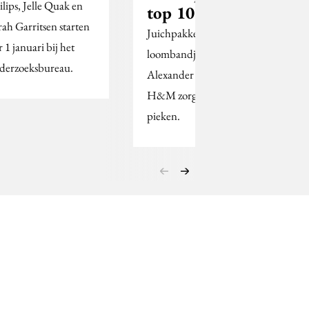
ilips, Jelle Quak en
top 10
rah Garritsen starten
Juichpakken,
 1 januari bij het
loombandjes en
derzoeksbureau.
Alexander Wang voor
H&M zorgen voor
pieken.