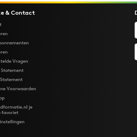
ce & Contact
t
ren
bonnementen
eren
stelde Vragen
y Statement
 Statement
ne Voorwaarden
pp
dformatie.nl je
-favoriet
instellingen