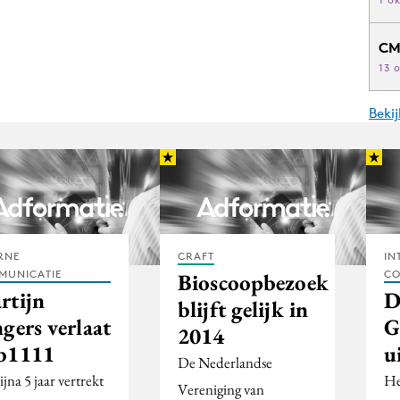
CM
13 
Beki
RNE
CRAFT
IN
MUNICATIE
CO
Bioscoopbezoek
rtijn
D
blijft gelijk in
gers verlaat
G
2014
b1111
u
De Nederlandse
jna 5 jaar vertrekt
He
Vereniging van