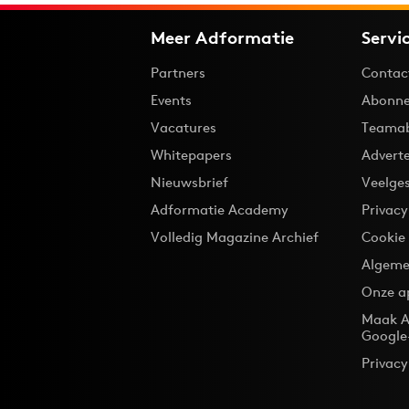
Meer Adformatie
Servi
Partners
Contac
Events
Abonne
Vacatures
Teama
Whitepapers
Advert
Nieuwsbrief
Veelge
Adformatie Academy
Privac
Volledig Magazine Archief
Cookie
Algeme
Onze a
Maak A
Google
Privacy