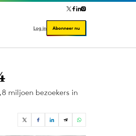
Log in
Log in
Abonneer nu
Abonneer nu
4
,8 miljoen bezoekers in