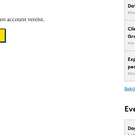
Da
Sti
een account vereist.
Cli
Gr
Vor
Ex
pe
Sti
Bekij
Ev
Da
1 o