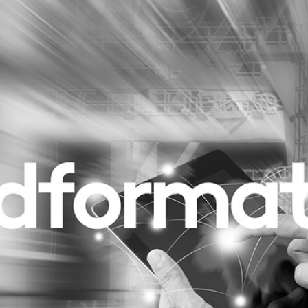
Programmatic
ering
Purpose Marketing
keting
Reputatie & crisis
nicatie