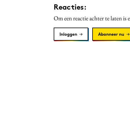
Reacties:
Om een reactie achter te laten is 
Inloggen
Abonneer nu