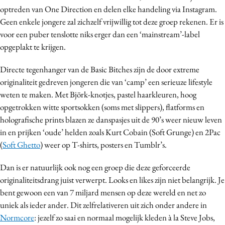
optreden van One Direction en delen elke handeling via Instagram.
Media
Geen enkele jongere zal zichzelf vrijwillig tot deze groep rekenen. Er is
Merkstrategie
voor een puber tenslotte niks erger dan een ‘mainstream’-label
PR
opgeplakt te krijgen.
Programmatic
Directe tegenhanger van de Basic Bitches zijn de door extreme
Purpose Marketing
originaliteit gedreven jongeren die van ‘camp’ een serieuze lifestyle
Reputatie & crisis
weten te maken. Met Björk-knotjes, pastel haarkleuren, hoog
opgetrokken witte sportsokken (soms met slippers), flatforms en
holografische prints blazen ze danspasjes uit de 90’s weer nieuw leven
in en prijken ‘oude’ helden zoals Kurt Cobain (Soft Grunge) en 2Pac
(
Soft Ghetto
) weer op T-shirts, posters en Tumblr’s.
Dan is er natuurlijk ook nog een groep die deze geforceerde
originaliteitsdrang juist verwerpt. Looks en likes zijn niet belangrijk. Je
bent gewoon een van 7 miljard mensen op deze wereld en net zo
uniek als ieder ander. Dit zelfrelativeren uit zich onder andere in
Normcore
: jezelf zo saai en normaal mogelijk kleden à la Steve Jobs,