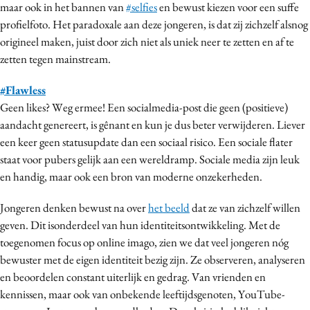
maar ook in het bannen van
#selfies
en bewust kiezen voor een suffe
profielfoto. Het paradoxale aan deze jongeren, is dat zij zichzelf alsnog
origineel maken, juist door zich niet als uniek neer te zetten en af te
zetten tegen mainstream.
#Flawless
Geen likes? Weg ermee! Een socialmedia-post die geen (positieve)
aandacht genereert, is gênant en kun je dus beter verwijderen. Liever
een keer geen statusupdate dan een sociaal risico. Een sociale flater
staat voor pubers gelijk aan een wereldramp. Sociale media zijn leuk
en handig, maar ook een bron van moderne onzekerheden.
Jongeren denken bewust na over
het beeld
dat ze van zichzelf willen
geven. Dit isonderdeel van hun identiteitsontwikkeling. Met de
toegenomen focus op online imago, zien we dat veel jongeren nóg
bewuster met de eigen identiteit bezig zijn. Ze observeren, analyseren
en beoordelen constant uiterlijk en gedrag. Van vrienden en
kennissen, maar ook van onbekende leeftijdsgenoten, YouTube-