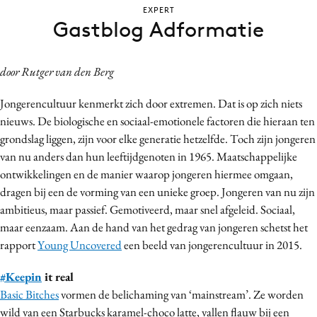
EXPERT
Bureaus
Gastblog Adformatie
Campagnes
Carriere
door Rutger van den Berg
Contentmarketing
Craft
Jongerencultuur kenmerkt zich door extremen. Dat is op zich niets
Customer Experience
nieuws. De biologische en sociaal-emotionele factoren die hieraan ten
grondslag liggen, zijn voor elke generatie hetzelfde. Toch zijn jongeren
Data & Insights
van nu anders dan hun leeftijdgenoten in 1965. Maatschappelijke
Design
ontwikkelingen en de manier waarop jongeren hiermee omgaan,
Digital transformation
dragen bij een de vorming van een unieke groep. Jongeren van nu zijn
Diversiteit
ambitieus, maar passief. Gemotiveerd, maar snel afgeleid. Sociaal,
Effectiviteit
maar eenzaam. Aan de hand van het gedrag van jongeren schetst het
rapport
Young Uncovered
een beeld van jongerencultuur in 2015.
Gedragsverandering
Influencer marketing
#Keepin
it real
Interne communicatie
Basic Bitches
vormen de belichaming van ‘mainstream’. Ze worden
Martech
wild van een Starbucks karamel-choco latte, vallen flauw bij een