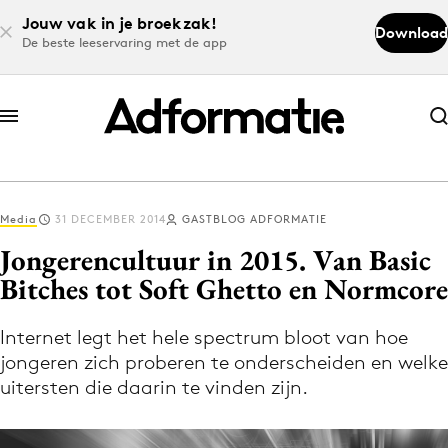
Jouw vak in je broekzak!
Download
De beste leeservaring met de app
Abonneer nu
Abonneer nu
Media
31 DECEMBER 2014
GASTBLOG ADFORMATIE
Log in
Jongerencultuur in 2015. Van Basic
Bitches tot Soft Ghetto en Normcore
Download de app
Volg het laatste nieuws via de Adformatie
Internet legt het hele spectrum bloot van hoe
jongeren zich proberen te onderscheiden en welke
Nieuws app
uitersten die daarin te vinden zijn.