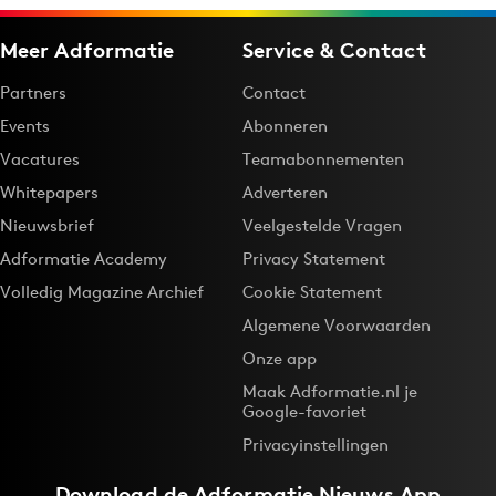
Meer Adformatie
Service & Contact
Partners
Contact
Events
Abonneren
Vacatures
Teamabonnementen
Whitepapers
Adverteren
Nieuwsbrief
Veelgestelde Vragen
Adformatie Academy
Privacy Statement
Volledig Magazine Archief
Cookie Statement
Algemene Voorwaarden
Onze app
Maak Adformatie.nl je
Google-favoriet
Privacyinstellingen
Download de
Adformatie Nieuws App