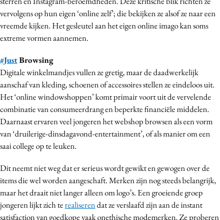
sterren en Instagram-beroemdheden. Deze kritische blik richten ze
vervolgens op hun eigen ‘online zelf’; die bekijken ze alsof ze naar een
vreemde kijken. Het gesleutel aan het eigen online imago kan soms
extreme vormen aannemen.
#Just
Browsing
Digitale winkelmandjes vullen ze gretig, maar de daadwerkelijk
aanschaf van kleding, schoenen of accessoires stellen ze eindeloos uit.
Het ‘online windowshoppen’ komt primair voort uit de vervelende
combinatie van consumeerdrang en beperkte financiële middelen.
Daarnaast ervaren veel jongeren het webshop browsen als een vorm
van ‘druilerige-dinsdagavond-entertainment’, of als manier om een
saai college op te leuken.
Dit neemt niet weg dat er serieus wordt gewikt en gewogen over de
items die wel worden aangeschaft. Merken zijn nog steeds belangrijk,
maar het draait niet langer alleen om logo’s. Een groeiende groep
jongeren lijkt zich te
realiseren
dat ze verslaafd zijn aan de instant
satisfaction van goedkope vaak onethische modemerken. Ze proberen