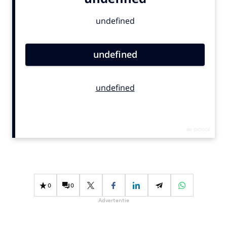
Bureaus
Campagnes
Carriere
Contentmarketing
Craft
Customer Experience
Data & Insights
Design
Digital transformation
Diversiteit
Effectiviteit
Gedragsverandering
0
0
Influencer marketing
Advertentie
Interne communicatie
Martech