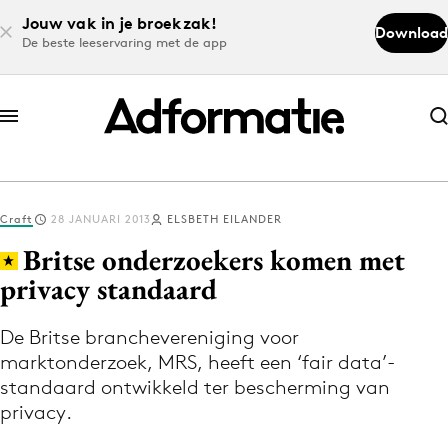
Jouw vak in je broekzak!
Download
De beste leeservaring met de app
Abonneer nu
Abonneer nu
Craft
28 JANUARI 2013
ELSBETH EILANDER
Log in
Britse onderzoekers komen met
privacy standaard
Download de app
Volg het laatste nieuws via de Adformatie
De Britse branchevereniging voor
marktonderzoek, MRS, heeft een ‘fair data’-
Nieuws app
standaard ontwikkeld ter bescherming van
privacy.