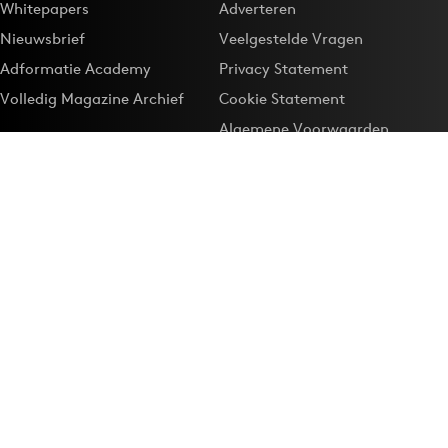
Whitepapers
Adverteren
Nieuwsbrief
Veelgestelde Vragen
Adformatie Academy
Privacy Statement
Volledig Magazine Archief
Cookie Statement
Algemene Voorwaarden
Onze app
Maak Adformatie.nl je
Google-favoriet
Privacyinstellingen
Download de
Adformatie Nieuws App