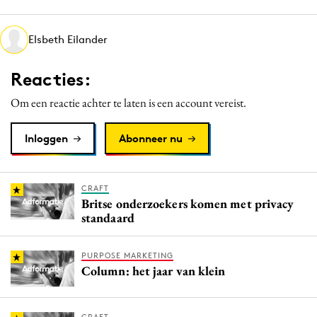
Media
Merkstrategie
Elsbeth Eilander
PR
Reacties:
Programmatic
Purpose Marketing
Om een reactie achter te laten is een account vereist.
Reputatie & crisis
Inloggen
Abonneer nu
CRAFT
Britse onderzoekers komen met privacy
standaard
PURPOSE MARKETING
Column: het jaar van klein