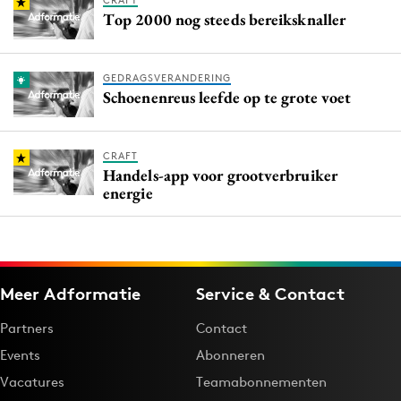
CRAFT
Top 2000 nog steeds bereiksknaller
GEDRAGSVERANDERING
Schoenenreus leefde op te grote voet
CRAFT
Handels-app voor grootverbruiker
energie
Meer Adformatie
Service & Contact
Partners
Contact
Events
Abonneren
Vacatures
Teamabonnementen