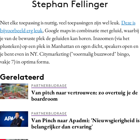
Stephan Fellinger
Bureaus
Campagnes
Niet elke toepassing is nuttig, veel toepassingen zijn wel leuk.
Deze is
Carriere
bijvoorbeeld erg leuk
, Google maps in combinatie met geluid, waarbij
Contentmarketing
je van de bewuste plek de geluiden kan horen. Inzoomen (via het
Craft
plusteken) op een plek in Manhattan en ogen dicht, speakers open en
Customer Experience
je bent even in NY. Citymarketing ("voormalig buzzword" bingo,
vakje 7) in optima forma.
Data & Insights
Design
Gerelateerd
Digital transformation
PARTNERBIJDRAGE
Diversiteit
Van pitch naar vertrouwen: zo overtuig je de
boardroom
Effectiviteit
Gedragsverandering
PARTNERBIJDRAGE
Influencer marketing
Van Pinch naar Apadmi: 'Nieuwsgierigheid is
belangrijker dan ervaring'
Interne communicatie
Martech