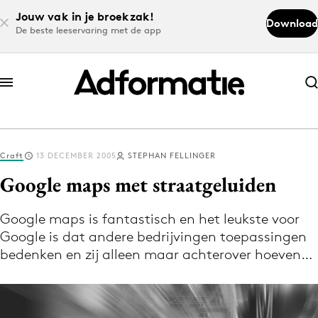
Jouw vak in je broekzak!
Download
De beste leeservaring met de app
Abonneer nu
Abonneer nu
Craft
13 DECEMBER 2005
STEPHAN FELLINGER
Log in
Google maps met straatgeluiden
Google maps is fantastisch en het leukste voor
Download de app
Google is dat andere bedrijvingen toepassingen
Volg het laatste nieuws via de Adformatie
bedenken en zij alleen maar achterover hoeven…
Nieuws app