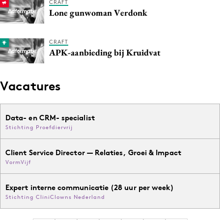
CRAFT
Media
Lone gunwoman Verdonk
Merkstrategie
PR
CRAFT
APK-aanbieding bij Kruidvat
Programmatic
Purpose Marketing
Vacatures
Reputatie & crisis
Data- en CRM- specialist
Stichting Proefdiervrij
Client Service Director — Relaties, Groei & Impact
VormVijf
Expert interne communicatie (28 uur per week)
Stichting CliniClowns Nederland