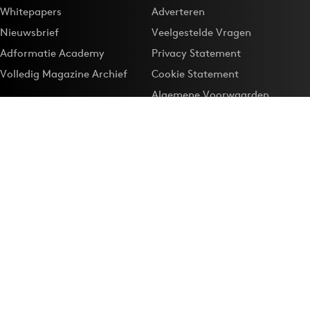
Whitepapers
Adverteren
Nieuwsbrief
Veelgestelde Vragen
Adformatie Academy
Privacy Statement
Volledig Magazine Archief
Cookie Statement
Algemene Voorwaarden
Onze app
Maak Adformatie.nl je
Google-favoriet
Privacyinstellingen
Download de
Adformatie Nieuws App