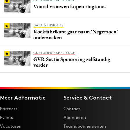
CUSTOMER EXPERIENCE
Vooral vrouwen kopen ringtones
DATA & INSIGHTS
Koekfabrikant gaat naam ‘Negerzoen’
onderzoeken
CUSTOMER EXPERIENCE
GVR Sectie Sponsoring zelfstandig
verder
Meer Adformatie
Service & Contact
Partners
Contact
Events
Abonneren
Vacatures
Teamabonnementen