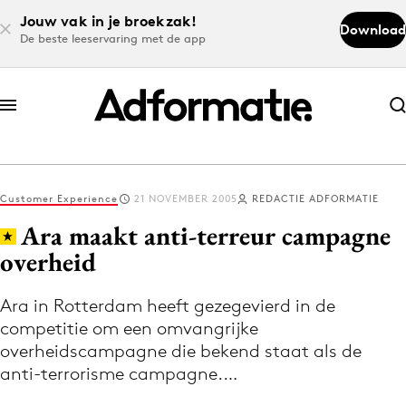
Jouw vak in je broekzak!
Download
De beste leeservaring met de app
Abonneer nu
Abonneer nu
Customer Experience
21 NOVEMBER 2005
REDACTIE ADFORMATIE
Log in
Ara maakt anti-terreur campagne
overheid
Download de app
Volg het laatste nieuws via de Adformatie
Ara in Rotterdam heeft gezegevierd in de
competitie om een omvangrijke
Nieuws app
overheidscampagne die bekend staat als de
anti-terrorisme campagne.…