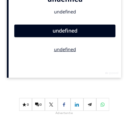
Bureaus
Campagnes
Carriere
Contentmarketing
Craft
Customer Experience
Data & Insights
Design
Digital transformation
Diversiteit
Effectiviteit
Gedragsverandering
0
0
Influencer marketing
Advertentie
Interne communicatie
Martech