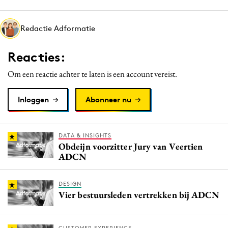
Media
Merkstrategie
Redactie Adformatie
PR
Reacties:
Programmatic
Purpose Marketing
Om een reactie achter te laten is een account vereist.
Reputatie & crisis
Inloggen
Abonneer nu
DATA & INSIGHTS
Obdeijn voorzitter Jury van Veertien
ADCN
DESIGN
Vier bestuursleden vertrekken bij ADCN